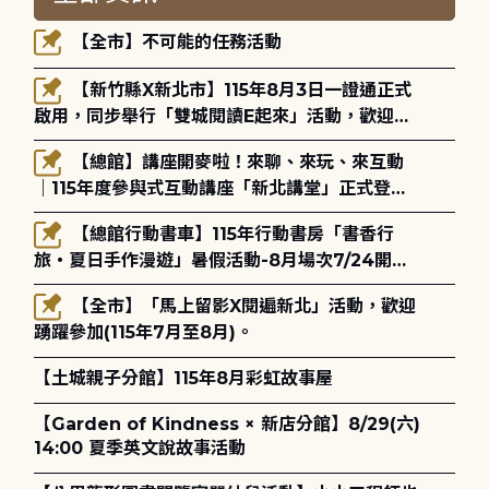
【全市】不可能的任務活動
【新竹縣X新北市】115年8月3日一證通正式
啟用，同步舉行「雙城閱讀E起來」活動，歡迎踴
躍參加(115年8月3日至10月4日)。
【總館】講座開麥啦！來聊、來玩、來互動
｜115年度參與式互動講座「新北講堂」正式登
場！
【總館行動書車】115年行動書房「書香行
旅・夏日手作漫遊」暑假活動-8月場次7/24開始
報名
【全市】「馬上留影X閱遍新北」活動，歡迎
踴躍參加(115年7月至8月)。
【土城親子分館】115年8月彩虹故事屋
【Garden of Kindness × 新店分館】8/29(六)
14:00 夏季英文說故事活動