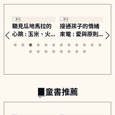
緒
重啟你的情緒開
成熟大人的幸福
伯
則,
關 : 高壓人生不
上手力 : 擁抱平
球
定
爆炸指南, 5分鐘
凡中的每個燦爛
飯
動練
減輕身心壓力, 找
時刻, 給匱乏世代
共好
回生活掌控感
的富足人生解答
之書
童書推薦