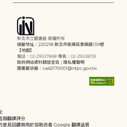
新北市立圖書館 版權所有
總館地址：220218 新北市板橋區貴興路139號
【地圖】
電話：02-29537868 傳真：02-29538139
政府網站資料開放宣告
|
隱私權聲明
圖書館信箱：cad2170001@ntpc.gov.tw
文
這個翻譯評分
的意見回饋將用於協助改善 Google 翻譯品質