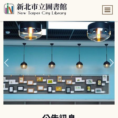
:::
:::