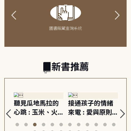
圖書館藏查詢系統
新書推薦
生
聽見瓜地馬拉的
接通孩子的情緒
重
與
心跳 : 玉米、火
來電 : 愛與原則,
關
思
山與信仰, 外交官
建立教養的安定
爆
筆下的現代馬雅
節奏 22個行動練
減