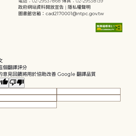
電話：02-29537868 傳真：02-29538139
政府網站資料開放宣告
|
隱私權聲明
圖書館信箱：cad2170001@ntpc.gov.tw
文
這個翻譯評分
的意見回饋將用於協助改善 Google 翻譯品質