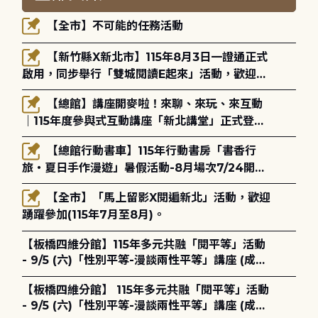
【全市】不可能的任務活動
【新竹縣X新北市】115年8月3日一證通正式
啟用，同步舉行「雙城閱讀E起來」活動，歡迎踴
躍參加(115年8月3日至10月4日)。
【總館】講座開麥啦！來聊、來玩、來互動
｜115年度參與式互動講座「新北講堂」正式登
場！
【總館行動書車】115年行動書房「書香行
旅・夏日手作漫遊」暑假活動-8月場次7/24開始
報名
【全市】「馬上留影X閱遍新北」活動，歡迎
踴躍參加(115年7月至8月)。
【板橋四維分館】115年多元共融「閱平等」活動
- 9/5 (六)「性別平等-漫談兩性平等」講座 (成人
講座) ◎ 8/1 (六) 14:00 開始報名
【板橋四維分館】 115年多元共融「閱平等」活動
- 9/5 (六)「性別平等-漫談兩性平等」講座 (成人