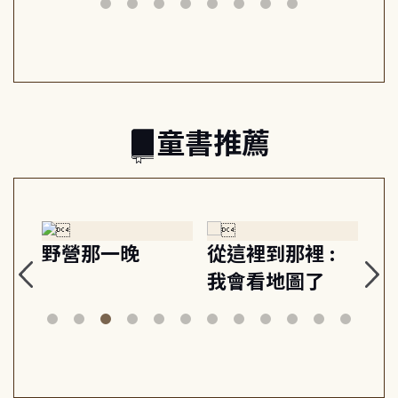
日常與魔幻
習, 走向彼此共好
回
的親子關係
童書推薦
探
野營那一晚
從這裡到那裡 :
狗
的
我會看地圖了
美
案