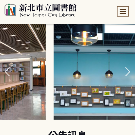
:::
:::