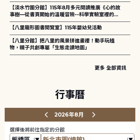
講座) ◎ 8/1 (六) 14:00 開始報名
【淡水竹圍分館】115年8月多元閱讀推廣《心的故
事樹—從書頁開始的溫暖冒險--科學實驗室裡的放
電章魚》
【八里龍形圖書閱覽室】115年嬰幼兒活動
【八里分館】把八里的風景拼進畫裡！動手玩植
物，親子共創專屬「生態走讀地圖」
更多 全部資訊
行事曆
2026年8月
選擇後將前往指定的分館