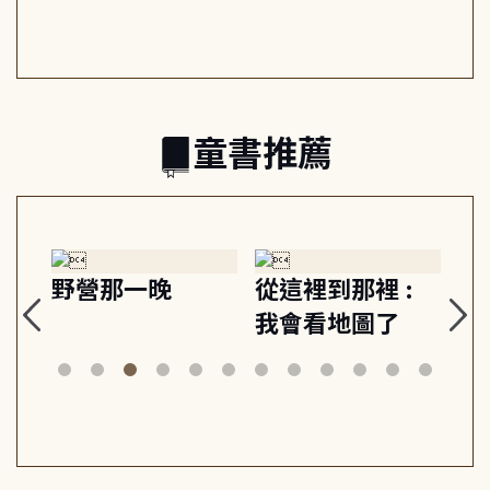
日常與魔幻
習, 走向彼此共好
回
的親子關係
童書推薦
探
野營那一晚
從這裡到那裡 :
狗
的
我會看地圖了
美
案