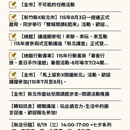
【全市】不可能的任務活動
【新竹縣X新北市】115年8月3日一證通正式
啟用，同步舉行「雙城閱讀E起來」活動，歡迎踴
躍參加(115年8月3日至10月4日)。
【總館】講座開麥啦！來聊、來玩、來互動
｜115年度參與式互動講座「新北講堂」正式登
場！
【總館行動書車】115年行動書房「書香行
旅・夏日手作漫遊」暑假活動-8月場次7/24開始
報名
【全市】「馬上留影X閱遍新北」活動，歡迎
踴躍參加(115年7月至8月)。
【全市】新北市嬰幼兒閱讀起步走~閱讀活動推廣
【轉知訊息】親職講座：玩出語言力-生活中的語
言促進，歡迎報名參加!
【新店分館】8/19（三）14:00-17:00 <七夕系列