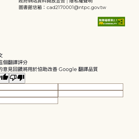
政府網站資料開放宣告
|
隱私權聲明
圖書館信箱：cad2170001@ntpc.gov.tw
文
這個翻譯評分
的意見回饋將用於協助改善 Google 翻譯品質