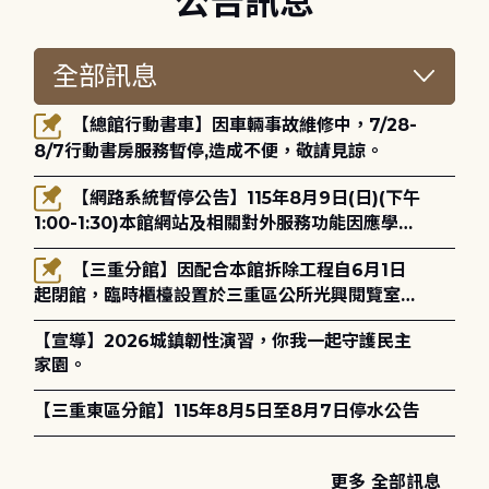
公告訊息
【總館行動書車】因車輛事故維修中，7/28-
8/7行動書房服務暫停,造成不便，敬請見諒。
【網路系統暫停公告】115年8月9日(日)(下午
1:00-1:30)本館網站及相關對外服務功能因應學術
網路升級更新將暫停服務。
【三重分館】因配合本館拆除工程自6月1日
起閉館，臨時櫃檯設置於三重區公所光興閱覽室，
造成不便，敬請見諒。
【宣導】2026城鎮韌性演習，你我一起守護民主
家園。
【三重東區分館】115年8月5日至8月7日停水公告
更多 全部訊息