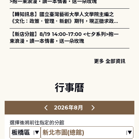
>抱一束浪漫・讀一本情書・送一朵玫瑰
【轉知訊息】國立臺灣藝術大學人文學院主編之
《文化：政策．管理．新創》期刊，現正徵求政策
評論、書評及【邁向具回應力的博物館治理：政
【新店分館】8/19 14:00-17:00 <七夕系列>抱一
策、領導與管理】主題特刊稿件至2027年6月1日
束浪漫・讀一本情書・送一朵玫瑰
止，歡迎踴躍投稿。
更多 全部資訊
行事曆
2026年8月
選擇後將前往指定的分館