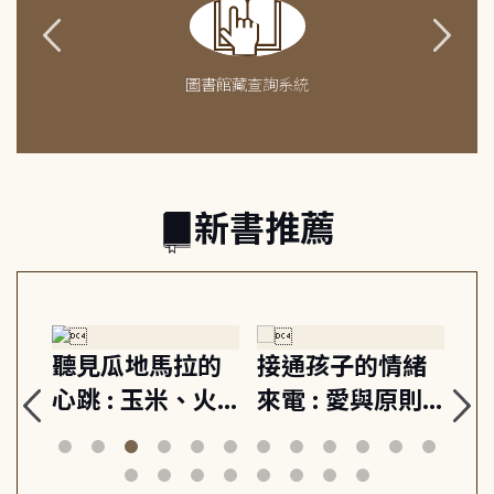
圖書館藏查詢系統
新書推薦
生
聽見瓜地馬拉的
接通孩子的情緒
重
與
心跳 : 玉米、火
來電 : 愛與原則,
關
思
山與信仰, 外交官
建立教養的安定
爆
筆下的現代馬雅
節奏 22個行動練
減