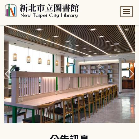
:::
:::