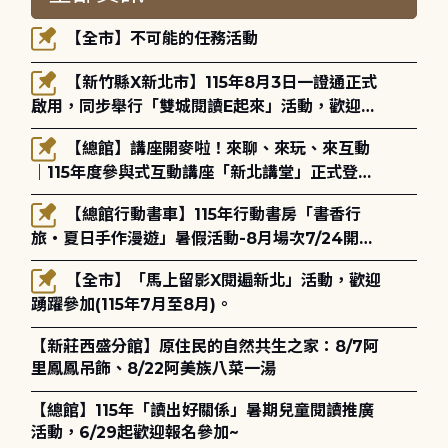
【全市】不可能的任務活動
【新竹縣X新北市】115年8月3日一證通正式
啟用，同步舉行「雙城閱讀E起來」活動，歡迎踴
躍參加(115年8月3日至10月4日)。
【總館】講座開麥啦！來聊、來玩、來互動
｜115年度參與式互動講座「新北講堂」正式登
場！
【總館行動書車】115年行動書房「書香行
旅・夏日手作漫遊」暑假活動-8月場次7/24開始
報名
【全市】「馬上留影X閱遍新北」活動，歡迎
踴躍參加(115年7月至8月)。
【新莊西盛分館】原住民的自然共生之家：8/7阿
里鳳鳳吊飾、8/22阿美族八菜一湯
【總館】115年「讀出好關係」暑期兒童閱讀推廣
活動，6/29起歡迎報名參加~