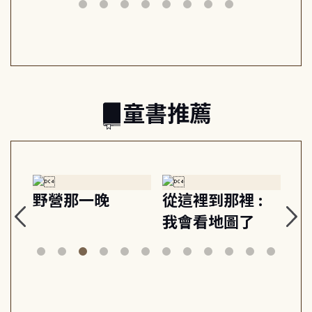
筆下的現代馬雅
節奏 22個行動練
減
日常與魔幻
習, 走向彼此共好
回
的親子關係
童書推薦
探
野營那一晚
從這裡到那裡 :
狗
的
我會看地圖了
美
案