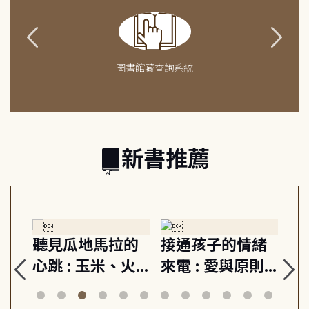
圖書館藏查詢系統
新書推薦
生
聽見瓜地馬拉的
接通孩子的情緒
重
與
心跳 : 玉米、火
來電 : 愛與原則,
關
思
山與信仰, 外交官
建立教養的安定
爆