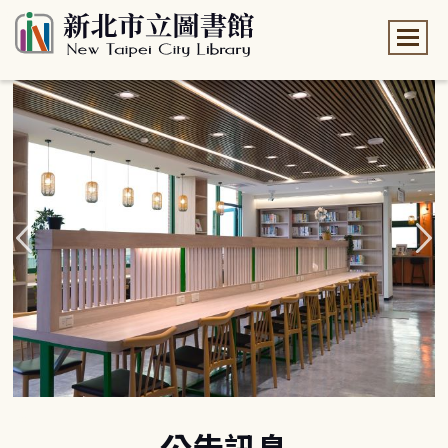
:::
:::