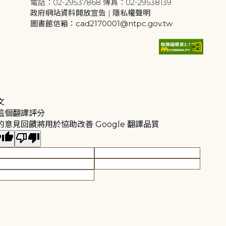
電話：02-29537868 傳真：02-29538139
政府網站資料開放宣告
|
隱私權聲明
圖書館信箱：cad2170001@ntpc.gov.tw
文
這個翻譯評分
的意見回饋將用於協助改善 Google 翻譯品質