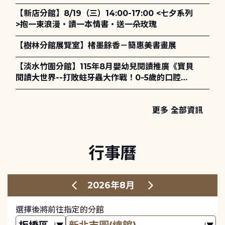
【新店分館】8/19（三）14:00-17:00 <七夕系列
>抱一束浪漫・讀一本情書・送一朵玫瑰
【樹林分館展覽室】楮墨餘香－簡惠美書畫展
【淡水竹圍分館】115年8月嬰幼兒閱讀推廣《寶貝
閱讀大世界--打敗蛀牙蟲大作戰！0-5歲的口腔照
護全攻略》
更多 全部資訊
行事曆
2026年8月
選擇後將前往指定的分館