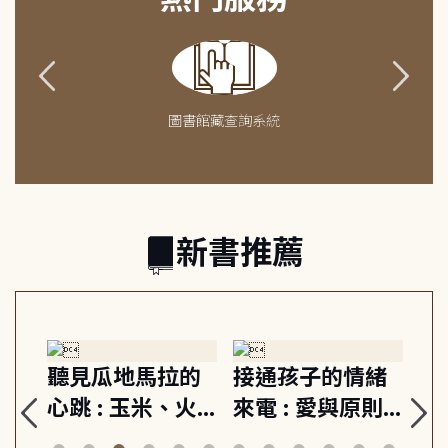
圖書館藏查詢系統
新書推薦
生
聽見瓜地馬拉的
接通孩子的情緒
重
與
心跳 : 玉米、火
來電 : 愛與原則,
關
思
山與信仰, 外交官
建立教養的安定
爆