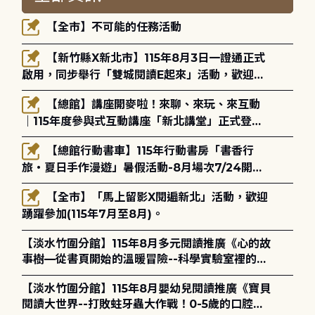
【全市】不可能的任務活動
【新竹縣X新北市】115年8月3日一證通正式
啟用，同步舉行「雙城閱讀E起來」活動，歡迎踴
躍參加(115年8月3日至10月4日)。
【總館】講座開麥啦！來聊、來玩、來互動
｜115年度參與式互動講座「新北講堂」正式登
場！
【總館行動書車】115年行動書房「書香行
旅・夏日手作漫遊」暑假活動-8月場次7/24開始
報名
【全市】「馬上留影X閱遍新北」活動，歡迎
踴躍參加(115年7月至8月)。
【淡水竹圍分館】115年8月多元閱讀推廣《心的故
事樹—從書頁開始的溫暖冒險--科學實驗室裡的放
電章魚》
【淡水竹圍分館】115年8月嬰幼兒閱讀推廣《寶貝
閱讀大世界--打敗蛀牙蟲大作戰！0-5歲的口腔照