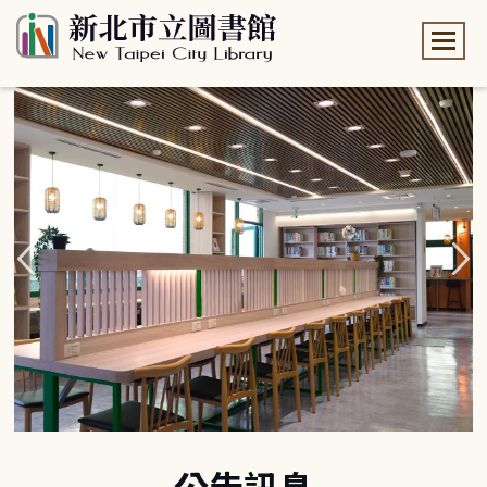
:::
:::