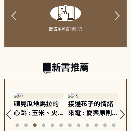
圖書館藏查詢系統
新書推薦
生
聽見瓜地馬拉的
接通孩子的情緒
重
與
心跳 : 玉米、火
來電 : 愛與原則,
關
思
山與信仰, 外交官
建立教養的安定
爆