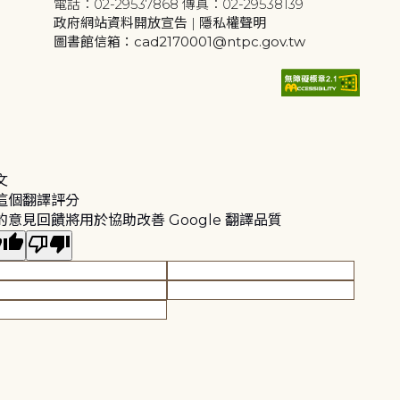
電話：02-29537868 傳真：02-29538139
政府網站資料開放宣告
|
隱私權聲明
圖書館信箱：cad2170001@ntpc.gov.tw
文
這個翻譯評分
的意見回饋將用於協助改善 Google 翻譯品質