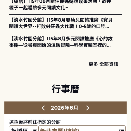
【總館】115年08月新住民媽媽說故事活動，歡迎
親子一起體驗多元閱讀文化~
【淡水竹圍分館】115年8月嬰幼兒閱讀推廣《寶貝
閱讀大世界--打敗蛀牙蟲大作戰！0-5歲的口腔照
護全攻略》
【淡水竹圍分館】115年8月多元閱讀推廣《心的故
事樹—從書頁開始的溫暖冒險--科學實驗室裡的放
電章魚》
更多 全部資訊
行事曆
2026年8月
選擇後將前往指定的分館