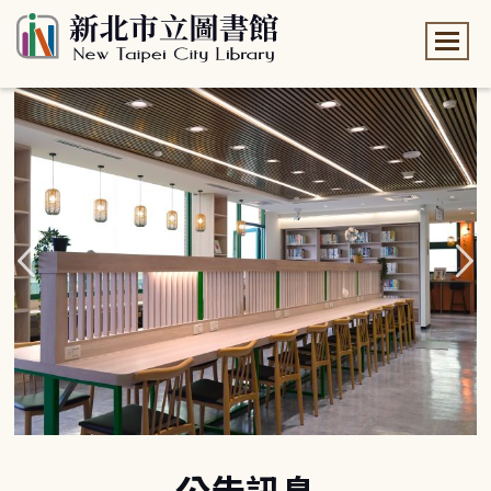
:::
:::