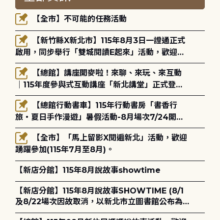
【全市】不可能的任務活動
【新竹縣X新北市】115年8月3日一證通正式
啟用，同步舉行「雙城閱讀E起來」活動，歡迎踴
躍參加(115年8月3日至10月4日)。
【總館】講座開麥啦！來聊、來玩、來互動
｜115年度參與式互動講座「新北講堂」正式登
場！
【總館行動書車】115年行動書房「書香行
旅・夏日手作漫遊」暑假活動-8月場次7/24開始
報名
【全市】「馬上留影X閱遍新北」活動，歡迎
踴躍參加(115年7月至8月)。
【新店分館】115年8月說故事showtime
【新店分館】115年8月說故事SHOWTIME (8/1
及8/22場次因故取消，以新北市立圖書館公布為
主)