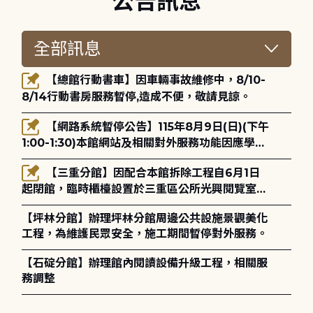
公告訊息
【總館行動書車】因車輛事故維修中，8/10-
8/14行動書房服務暫停,造成不便，敬請見諒。
【網路系統暫停公告】115年8月9日(日)(下午
1:00-1:30)本館網站及相關對外服務功能因應學術
網路升級更新將暫停服務。
【三重分館】因配合本館拆除工程自6月1日
起閉館，臨時櫃檯設置於三重區公所光興閱覽室，
造成不便，敬請見諒。
【坪林分館】辦理坪林分館周邊公共設施景觀美化
工程，為維護民眾安全，施工期間暫停對外服務。
【石碇分館】辦理館內閱讀設備升級工程，相關服
務調整