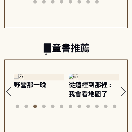
筆下的現代馬雅
節奏 22個行動練
減
日常與魔幻
習, 走向彼此共好
回
的親子關係
童書推薦
探
野營那一晚
從這裡到那裡 :
狗
的
我會看地圖了
美
案