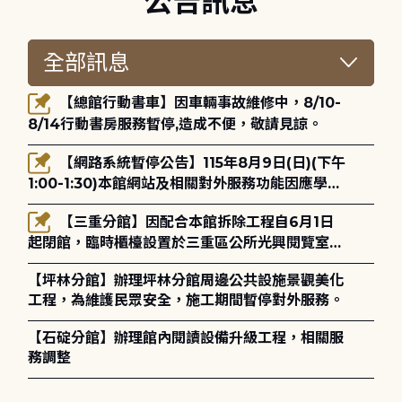
公告訊息
【總館行動書車】因車輛事故維修中，8/10-
8/14行動書房服務暫停,造成不便，敬請見諒。
【網路系統暫停公告】115年8月9日(日)(下午
1:00-1:30)本館網站及相關對外服務功能因應學術
網路升級更新將暫停服務。
【三重分館】因配合本館拆除工程自6月1日
起閉館，臨時櫃檯設置於三重區公所光興閱覽室，
造成不便，敬請見諒。
【坪林分館】辦理坪林分館周邊公共設施景觀美化
工程，為維護民眾安全，施工期間暫停對外服務。
【石碇分館】辦理館內閱讀設備升級工程，相關服
務調整