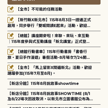
【全市】不可能的任務活動
【新竹縣X新北市】115年8月3日一證通正式
啟用，同步舉行「雙城閱讀E起來」活動，歡迎踴
躍參加(115年8月3日至10月4日)。
【總館】講座開麥啦！來聊、來玩、來互動
｜115年度參與式互動講座「新北講堂」正式登
場！
【總館行動書車】115年行動書房「書香行
旅・夏日手作漫遊」暑假活動-8月場次7/24開始
報名
【全市】「馬上留影X閱遍新北」活動，歡迎
踴躍參加(115年7月至8月)。
【新店分館】115年8月說故事showtime
【新店分館】115年8月說故事SHOWTIME (8/1
及8/22場次因故取消，以新北市立圖書館公布為
主)