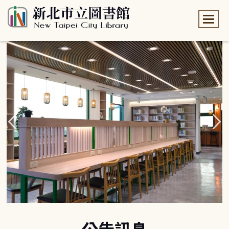
:::
:::