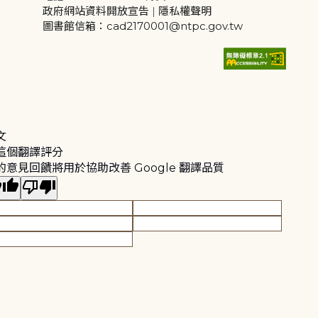
政府網站資料開放宣告
|
隱私權聲明
圖書館信箱：cad2170001@ntpc.gov.tw
文
這個翻譯評分
的意見回饋將用於協助改善 Google 翻譯品質