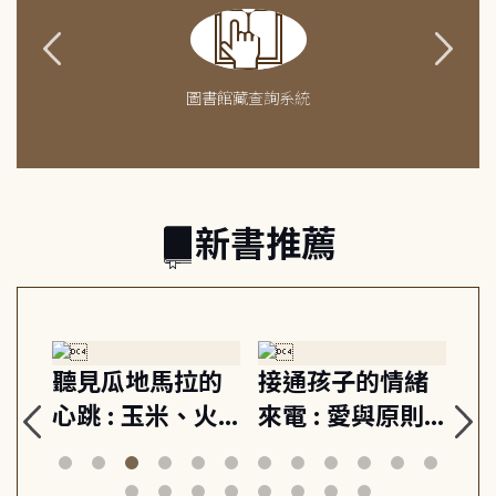
圖書館藏查詢系統
新書推薦
生
聽見瓜地馬拉的
接通孩子的情緒
重
與
心跳 : 玉米、火
來電 : 愛與原則,
關
思
山與信仰, 外交官
建立教養的安定
爆
筆下的現代馬雅
節奏 22個行動練
減