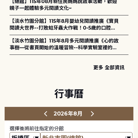
【總館】115年08月新住民媽媽說故事活動，歡迎
親子一起體驗多元閱讀文化~
【淡水竹圍分館】115年8月嬰幼兒閱讀推廣《寶貝
閱讀大世界--打敗蛀牙蟲大作戰！0-5歲的口腔照
護全攻略》
【淡水竹圍分館】115年8月多元閱讀推廣《心的故
事樹—從書頁開始的溫暖冒險--科學實驗室裡的放
電章魚》
更多 全部資訊
行事曆
2026年8月
選擇後將前往指定的分館