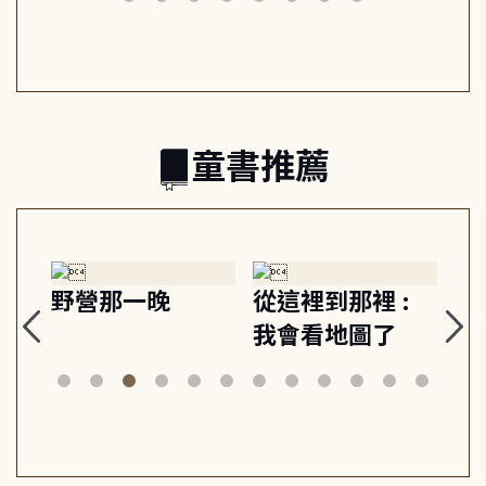
日常與魔幻
習, 走向彼此共好
回
的親子關係
童書推薦
探
野營那一晚
從這裡到那裡 :
狗
的
我會看地圖了
美
案