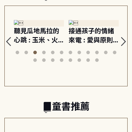
生
聽見瓜地馬拉的
接通孩子的情緒
重
與
心跳 : 玉米、火
來電 : 愛與原則,
關
思
山與信仰, 外交官
建立教養的安定
爆
筆下的現代馬雅
節奏 22個行動練
減
日常與魔幻
習, 走向彼此共好
回
的親子關係
童書推薦