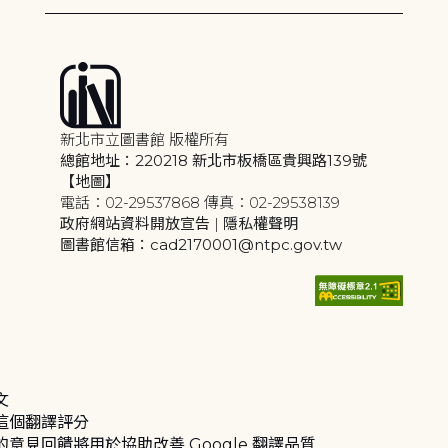
新北市立圖書館 版權所有
總館地址：220218 新北市板橋區貴興路139號
【地圖】
電話：02-29537868 傳真：02-29538139
政府網站資料開放宣告
|
隱私權聲明
圖書館信箱：cad2170001@ntpc.gov.tw
文
這個翻譯評分
的意見回饋將用於協助改善 Google 翻譯品質