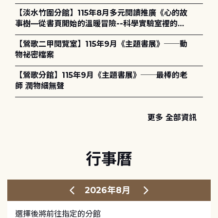
護全攻略》
【淡水竹圍分館】115年8月多元閱讀推廣《心的故
事樹—從書頁開始的溫暖冒險--科學實驗室裡的放
電章魚》
【鶯歌二甲閱覽室】115年9月《主題書展》──動
物祕密檔案
【鶯歌分館】115年9月《主題書展》──最棒的老
師 潤物細無聲
更多 全部資訊
行事曆
2026年8月
選擇後將前往指定的分館