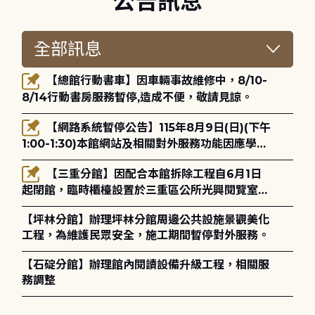
公告訊息
【總館行動書車】因車輛事故維修中，8/10-
8/14行動書房服務暫停,造成不便，敬請見諒。
【網路系統暫停公告】115年8月9日(日)(下午
1:00-1:30)本館網站及相關對外服務功能因應學術
網路升級更新將暫停服務。
【三重分館】因配合本館拆除工程自6月1日
起閉館，臨時櫃檯設置於三重區公所光興閱覽室，
造成不便，敬請見諒。
【坪林分館】辦理坪林分館周邊公共設施景觀美化
工程，為維護民眾安全，施工期間暫停對外服務。
【石碇分館】辦理館內閱讀設備升級工程，相關服
務調整