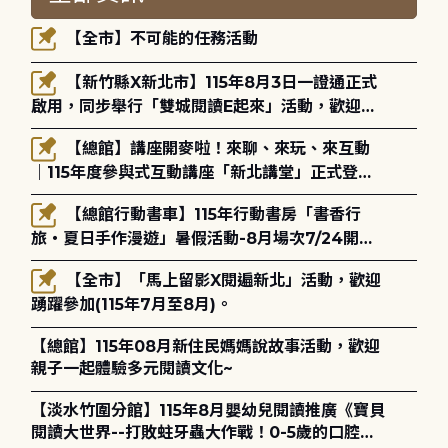
【全市】不可能的任務活動
【新竹縣X新北市】115年8月3日一證通正式
啟用，同步舉行「雙城閱讀E起來」活動，歡迎踴
躍參加(115年8月3日至10月4日)。
【總館】講座開麥啦！來聊、來玩、來互動
｜115年度參與式互動講座「新北講堂」正式登
場！
【總館行動書車】115年行動書房「書香行
旅・夏日手作漫遊」暑假活動-8月場次7/24開始
報名
【全市】「馬上留影X閱遍新北」活動，歡迎
踴躍參加(115年7月至8月)。
【總館】115年08月新住民媽媽說故事活動，歡迎
親子一起體驗多元閱讀文化~
【淡水竹圍分館】115年8月嬰幼兒閱讀推廣《寶貝
閱讀大世界--打敗蛀牙蟲大作戰！0-5歲的口腔照