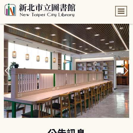
:::
:::