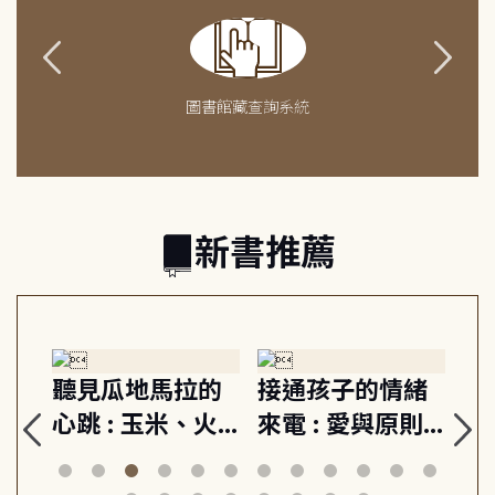
圖書館藏查詢系統
新書推薦
生
聽見瓜地馬拉的
接通孩子的情緒
重
與
心跳 : 玉米、火
來電 : 愛與原則,
關
思
山與信仰, 外交官
建立教養的安定
爆
筆下的現代馬雅
節奏 22個行動練
減