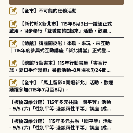
【全市】不可能的任務活動
【新竹縣X新北市】115年8月3日一證通正式
啟用，同步舉行「雙城閱讀E起來」活動，歡迎踴
躍參加(115年8月3日至10月4日)。
【總館】講座開麥啦！來聊、來玩、來互動
｜115年度參與式互動講座「新北講堂」正式登
場！
【總館行動書車】115年行動書房「書香行
旅・夏日手作漫遊」暑假活動-8月場次7/24開始
報名
【全市】「馬上留影X閱遍新北」活動，歡迎
踴躍參加(115年7月至8月)。
【板橋四維分館】115年多元共融「閱平等」活動
- 9/5 (六)「性別平等-漫談兩性平等」講座 (成人
講座) ◎ 8/1 (六) 14:00 開始報名
【板橋四維分館】 115年多元共融「閱平等」活動
- 9/5 (六)「性別平等-漫談兩性平等」講座 (成人