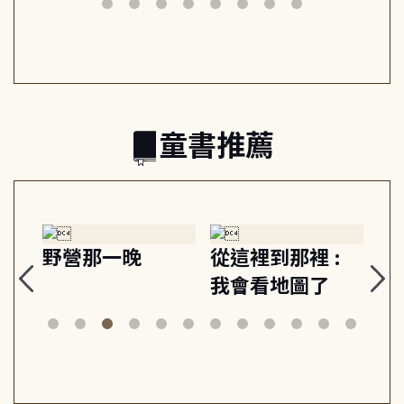
日常與魔幻
習, 走向彼此共好
回
的親子關係
童書推薦
探
野營那一晚
從這裡到那裡 :
狗
的
我會看地圖了
美
案