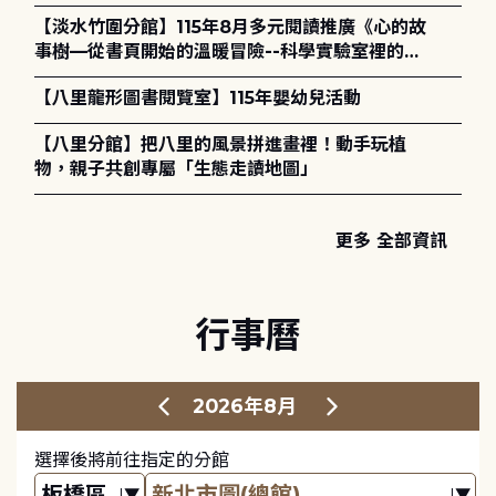
講座) ◎ 8/1 (六) 14:00 開始報名
【淡水竹圍分館】115年8月多元閱讀推廣《心的故
事樹—從書頁開始的溫暖冒險--科學實驗室裡的放
電章魚》
【八里龍形圖書閱覽室】115年嬰幼兒活動
【八里分館】把八里的風景拼進畫裡！動手玩植
物，親子共創專屬「生態走讀地圖」
更多 全部資訊
行事曆
2026年8月
選擇後將前往指定的分館