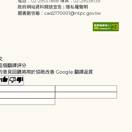
電話：02-29537868 傳真：02-29538139
政府網站資料開放宣告
|
隱私權聲明
圖書館信箱：cad2170001@ntpc.gov.tw
文
這個翻譯評分
的意見回饋將用於協助改善 Google 翻譯品質