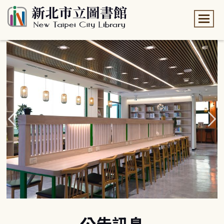
:::
:::