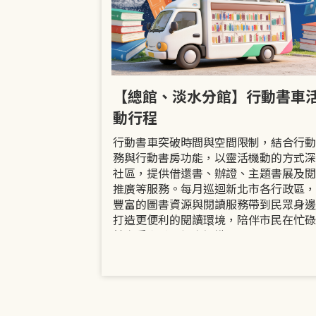
市立圖書館
【總館、淡水分館】行動書車
活動
動行程
共融「閱」平等
行動書車突破時間與空間限制，結合行動
過手作研習、互
務與行動書房功能，以靈活機動的方式深
賞或主題展示等
社區，提供借還書、辦證、主題書展及閱
議題的開放討論
推廣等服務。每月巡迴新北市各行政區，
日起至9月30日
豐富的圖書資源與閱讀服務帶到民眾身邊
打造更便利的閱讀環境，陪伴市民在忙碌
餘享受書香、探索知識。