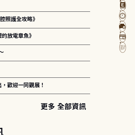
口腔照護全攻略》
裡的放電章魚》
～
出，歡迎一同觀展！
更多 全部資訊
訊