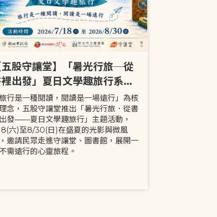
【五股守讓堂】「暑光行旅─從
【全市】《
書裡出發」夏日文學趣旅行系列
事劇首次演出
活動
大小朋友一
旅行是一種閱讀，閱讀是一場遠行」為核
現代家庭已不
理念，五股守讓堂推出「暑光行旅．從書
模式，更多時
出發——夏日文學趣旅行」主題活動，
劇中小智豬爸
/18(六)至8/30(日)在盛夏的光影與微風
動，顛覆「媽
，邀請民眾走進守讓堂、圖書館，展開一
象，藉由小智
不需遠行的心靈旅程。
生活情境，傳
念。