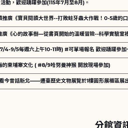
動，歡迎踴躍參加(115年7月至8月)。
讀推廣《寶貝閱讀大世界--打敗蛀牙蟲大作戰！0-5歲的
讀推廣《心的故事樹—從書頁開始的溫暖冒險--科學實驗室
7/4-9/5每週六上午10-11時) #可單場報名 歡迎踴躍參加
柬埔寨文化 ( #8/9哈努曼神猴 開放現場參加)
-看今昔話新北——遷臺歷史文物展覽於1樓圓形展櫃區展
分館資