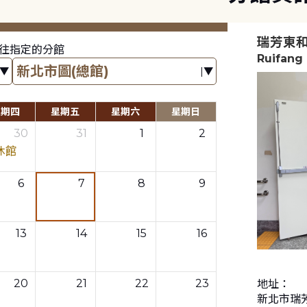
瑞芳東
往指定的分館
Ruifang
星期四
星期五
星期六
星期日
30
31
1
2
休館
6
7
8
9
13
14
15
16
20
21
22
23
地址：
新北市瑞