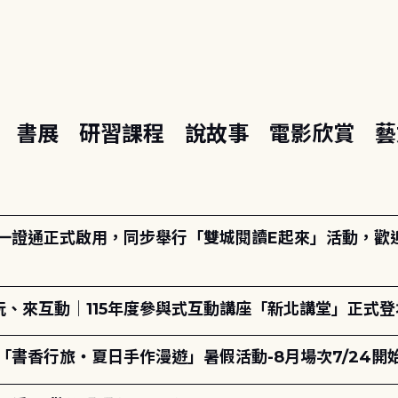
座
書展
研習課程
說故事
電影欣賞
藝
日一證通正式啟用，同步舉行「雙城閱讀E起來」活動，歡迎踴
、來互動｜115年度參與式互動講座「新北講堂」正式登
「書香行旅・夏日手作漫遊」暑假活動-8月場次7/24開