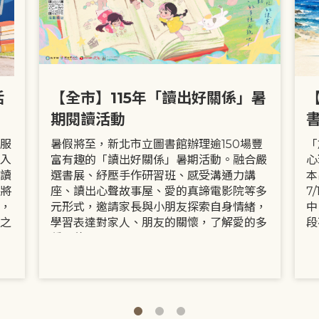
活
【全市】115年「讀出好關係」暑
期閱讀活動
服
暑假將至，新北市立圖書館辦理逾150場豐
「
入
富有趣的「讀出好關係」暑期活動。融合嚴
心
讀
選書展、紓壓手作研習班、感受溝通力講
本
將
座、讀出心聲故事屋、愛的真諦電影院等多
7
，
元形式，邀請家長與小朋友探索自身情緒，
中
之
學習表達對家人、朋友的關懷，了解愛的多
段
種面貌。