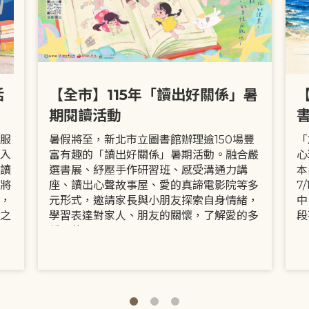
活
【全市】115年「讀出好關係」暑
期閱讀活動
服
暑假將至，新北市立圖書館辦理逾150場豐
「
入
富有趣的「讀出好關係」暑期活動。融合嚴
心
讀
選書展、紓壓手作研習班、感受溝通力講
本
將
座、讀出心聲故事屋、愛的真諦電影院等多
7
，
元形式，邀請家長與小朋友探索自身情緒，
中
之
學習表達對家人、朋友的關懷，了解愛的多
段
種面貌。