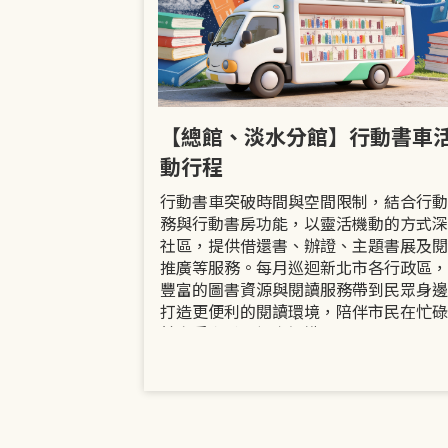
市立圖書館
【總館、淡水分館】行動書車
活動
動行程
共融「閱」平等
行動書車突破時間與空間限制，結合行動
過手作研習、互
務與行動書房功能，以靈活機動的方式深
賞或主題展示等
社區，提供借還書、辦證、主題書展及閱
議題的開放討論
推廣等服務。每月巡迴新北市各行政區，
日起至9月30日
豐富的圖書資源與閱讀服務帶到民眾身邊
打造更便利的閱讀環境，陪伴市民在忙碌
餘享受書香、探索知識。