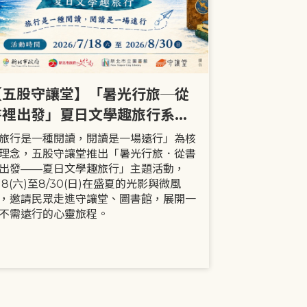
【五股守讓堂】「暑光行旅─從
【全市】《
書裡出發」夏日文學趣旅行系列
事劇首次演出
活動
大小朋友一
旅行是一種閱讀，閱讀是一場遠行」為核
現代家庭已不
理念，五股守讓堂推出「暑光行旅．從書
模式，更多時
出發——夏日文學趣旅行」主題活動，
劇中小智豬爸
/18(六)至8/30(日)在盛夏的光影與微風
動，顛覆「媽
，邀請民眾走進守讓堂、圖書館，展開一
象，藉由小智
不需遠行的心靈旅程。
生活情境，傳
念。