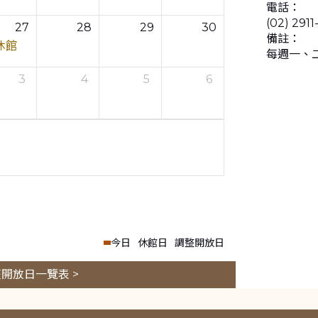
電話：
(02) 2911
27
28
29
30
備註：
休館
每週一、
3
4
5
6
今日
休館日
調整開放日
開放日一覽表 >