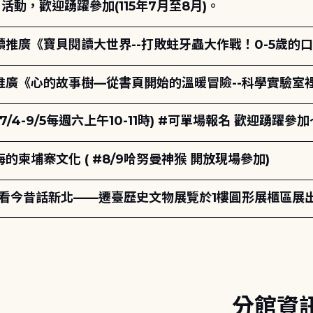
動，歡迎踴躍參加(115年7月至8月)。
讀推廣《寶貝閱讀大世界--打敗蛀牙蟲大作戰！0-5歲的
讀推廣《心的故事樹—從書頁開始的溫暖冒險--科學實驗室
7/4-9/5每週六上午10-11時) #可單場報名 歡迎踴躍參加
柬埔寨文化 ( #8/9哈努曼神猴 開放現場參加)
-看今昔話新北——遷臺歷史文物展覽於1樓圓形展櫃區展
分館資