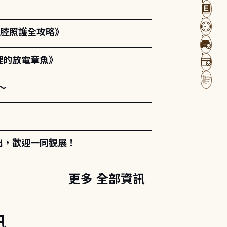
口腔照護全攻略》
裡的放電章魚》
～
出，歡迎一同觀展！
更多 全部資訊
訊