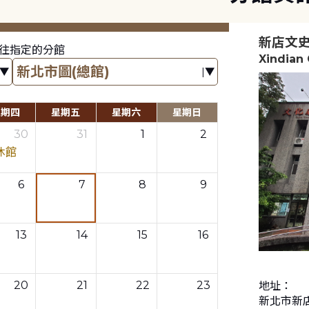
新店文
往指定的分館
Xindian 
星期四
星期五
星期六
星期日
30
31
1
2
休館
6
7
8
9
13
14
15
16
20
21
22
23
地址：
新北市新店