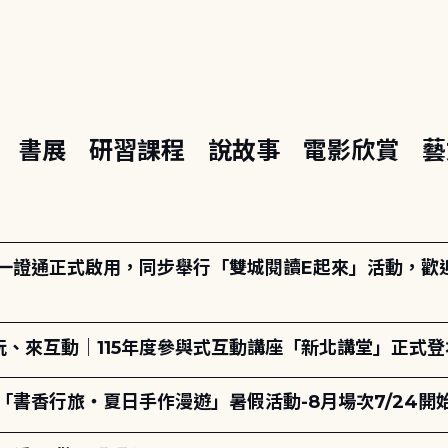
座
書展
研習課程
說故事
電影欣賞
藝
日一證通正式啟用，同步舉行「雙城閱讀E起來」活動，歡迎踴
、來互動｜115年度參與式互動講座「新北講堂」正式登
「書香行旅・夏日手作漫遊」暑假活動-8月場次7/24開