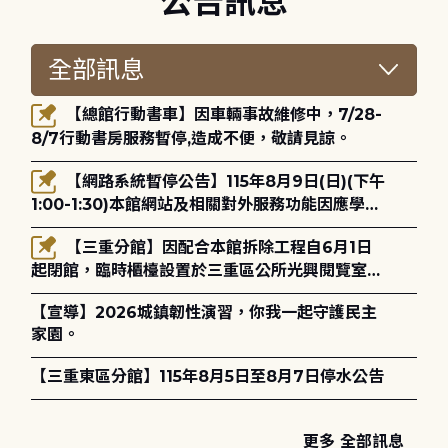
公告訊息
【總館行動書車】因車輛事故維修中，7/28-
8/7行動書房服務暫停,造成不便，敬請見諒。
【網路系統暫停公告】115年8月9日(日)(下午
1:00-1:30)本館網站及相關對外服務功能因應學術
網路升級更新將暫停服務。
【三重分館】因配合本館拆除工程自6月1日
起閉館，臨時櫃檯設置於三重區公所光興閱覽室，
造成不便，敬請見諒。
【宣導】2026城鎮韌性演習，你我一起守護民主
家園。
【三重東區分館】115年8月5日至8月7日停水公告
更多 全部訊息