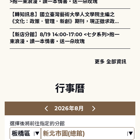
>抱一束浪漫・讀一本情書・送一朵玫瑰
【轉知訊息】國立臺灣藝術大學人文學院主編之
《文化：政策．管理．新創》期刊，現正徵求政策
評論、書評及【邁向具回應力的博物館治理：政
【新店分館】8/19 14:00-17:00 <七夕系列>抱一
策、領導與管理】主題特刊稿件至2027年6月1日
束浪漫・讀一本情書・送一朵玫瑰
止，歡迎踴躍投稿。
更多 全部資訊
行事曆
2026年8月
選擇後將前往指定的分館