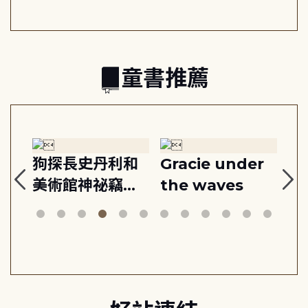
之書
童書推薦
:
狗探長史丹利和
Gracie under
Th
美術館神祕竊盜
the waves
bi
案