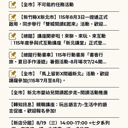
【全市】不可能的任務活動
【新竹縣X新北市】115年8月3日一證通正式
啟用，同步舉行「雙城閱讀E起來」活動，歡迎踴
躍參加(115年8月3日至10月4日)。
【總館】講座開麥啦！來聊、來玩、來互動
｜115年度參與式互動講座「新北講堂」正式登
場！
【總館行動書車】115年行動書房「書香行
旅・夏日手作漫遊」暑假活動-8月場次7/24開始
報名
【全市】「馬上留影X閱遍新北」活動，歡迎
踴躍參加(115年7月至8月)。
【全市】新北市嬰幼兒閱讀起步走~閱讀活動推廣
【轉知訊息】親職講座：玩出語言力-生活中的語
言促進，歡迎報名參加!
【新店分館】8/19（三）14:00-17:00 <七夕系列