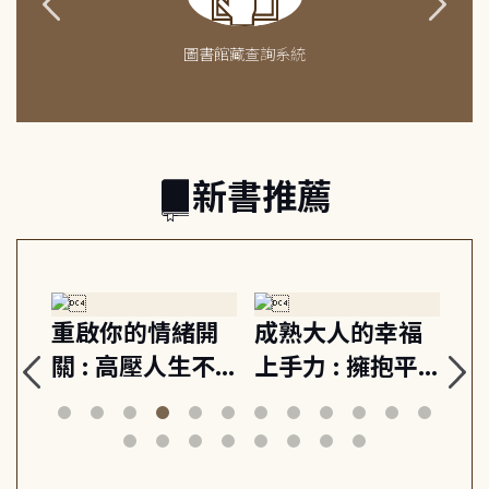
圖書館藏查詢系統
新書推薦
緒
重啟你的情緒開
成熟大人的幸福
伯
則,
關 : 高壓人生不
上手力 : 擁抱平
球
定
爆炸指南, 5分鐘
凡中的每個燦爛
飯
動練
減輕身心壓力, 找
時刻, 給匱乏世代
共好
回生活掌控感
的富足人生解答