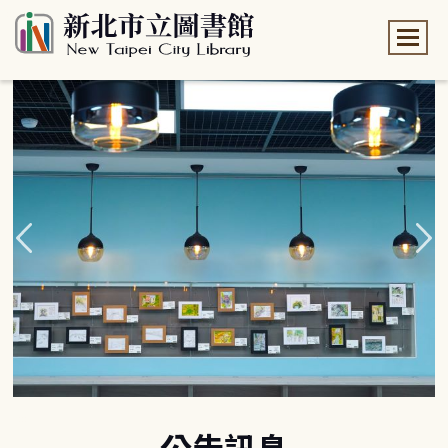
:::
:::