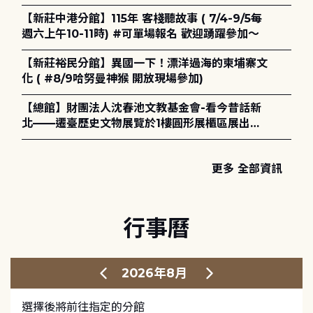
電章魚》
【新莊中港分館】115年 客棧聽故事 ( 7/4-9/5每
週六上午10-11時) #可單場報名 歡迎踴躍參加～
【新莊裕民分館】異國一下！漂洋過海的柬埔寨文
化 ( #8/9哈努曼神猴 開放現場參加)
【總館】財團法人沈春池文教基金會-看今昔話新
北——遷臺歷史文物展覽於1樓圓形展櫃區展出，
歡迎一同觀展！
更多 全部資訊
行事曆
2026年8月
選擇後將前往指定的分館