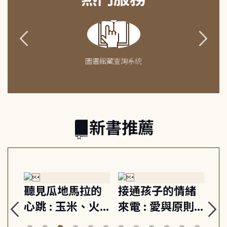
圖書館藏查詢系統
新書推薦
生
聽見瓜地馬拉的
接通孩子的情緒
重
與
心跳 : 玉米、火
來電 : 愛與原則,
關
思
山與信仰, 外交官
建立教養的安定
爆