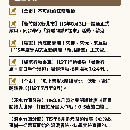
【全市】不可能的任務活動
【新竹縣X新北市】115年8月3日一證通正式
啟用，同步舉行「雙城閱讀E起來」活動，歡迎踴
躍參加(115年8月3日至10月4日)。
【總館】講座開麥啦！來聊、來玩、來互動
｜115年度參與式互動講座「新北講堂」正式登
場！
【總館行動書車】115年行動書房「書香行
旅・夏日手作漫遊」暑假活動-8月場次7/24開始
報名
【全市】「馬上留影X閱遍新北」活動，歡迎
踴躍參加(115年7月至8月)。
【淡水竹圍分館】115年8月嬰幼兒閱讀推廣《寶貝
閱讀大世界--打敗蛀牙蟲大作戰！0-5歲的口腔照
護全攻略》
【淡水竹圍分館】115年8月多元閱讀推廣《心的故
事樹—從書頁開始的溫暖冒險--科學實驗室裡的放