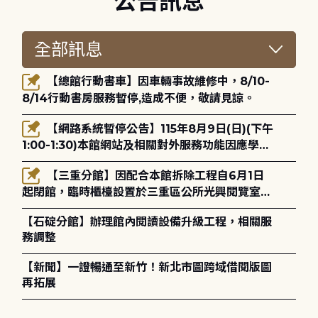
公告訊息
【總館行動書車】因車輛事故維修中，8/10-
8/14行動書房服務暫停,造成不便，敬請見諒。
【網路系統暫停公告】115年8月9日(日)(下午
1:00-1:30)本館網站及相關對外服務功能因應學術
網路升級更新將暫停服務。
【三重分館】因配合本館拆除工程自6月1日
起閉館，臨時櫃檯設置於三重區公所光興閱覽室，
造成不便，敬請見諒。
【石碇分館】辦理館內閱讀設備升級工程，相關服
務調整
【新聞】一證暢通至新竹！新北市圖跨域借閱版圖
再拓展