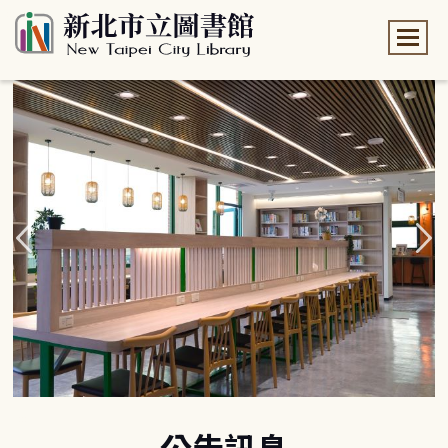
:::
:::