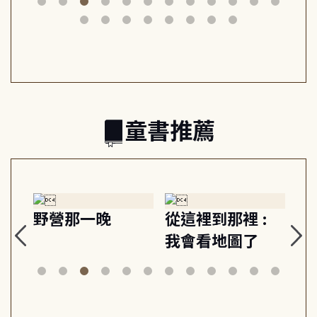
筆下的現代馬雅
節奏 22個行動練
減
日常與魔幻
習, 走向彼此共好
回
的親子關係
童書推薦
探
野營那一晚
從這裡到那裡 :
狗
的
我會看地圖了
美
案