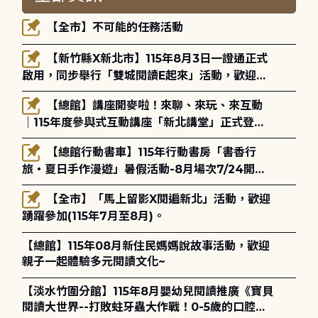
【全市】不可能的任務活動
【新竹縣X新北市】115年8月3日一證通正式
啟用，同步舉行「雙城閱讀E起來」活動，歡迎踴
躍參加(115年8月3日至10月4日)。
【總館】講座開麥啦！來聊、來玩、來互動
｜115年度參與式互動講座「新北講堂」正式登
場！
【總館行動書車】115年行動書房「書香行
旅・夏日手作漫遊」暑假活動-8月場次7/24開始
報名
【全市】「馬上留影X閱遍新北」活動，歡迎
踴躍參加(115年7月至8月)。
【總館】115年08月新住民媽媽說故事活動，歡迎
親子一起體驗多元閱讀文化~
【淡水竹圍分館】115年8月嬰幼兒閱讀推廣《寶貝
閱讀大世界--打敗蛀牙蟲大作戰！0-5歲的口腔照