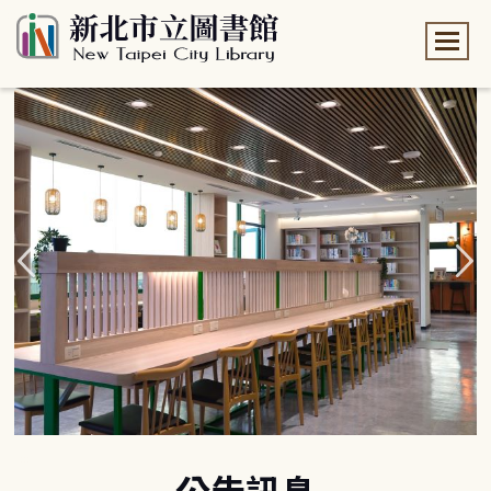
:::
:::