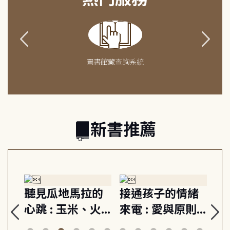
圖書館藏查詢系統
新書推薦
生
聽見瓜地馬拉的
接通孩子的情緒
重
與
心跳 : 玉米、火
來電 : 愛與原則,
關
思
山與信仰, 外交官
建立教養的安定
爆