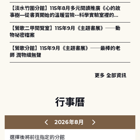
護全攻略》
【淡水竹圍分館】115年8月多元閱讀推廣《心的故
事樹—從書頁開始的溫暖冒險--科學實驗室裡的放
電章魚》
【鶯歌二甲閱覽室】115年9月《主題書展》──動
物祕密檔案
【鶯歌分館】115年9月《主題書展》──最棒的老
師 潤物細無聲
更多 全部資訊
行事曆
2026年8月
選擇後將前往指定的分館