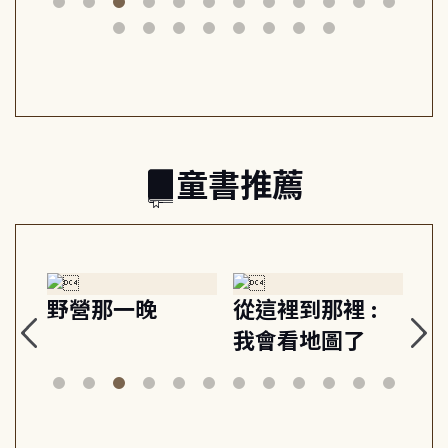
筆下的現代馬雅
節奏 22個行動練
減
日常與魔幻
習, 走向彼此共好
回
的親子關係
童書推薦
探
野營那一晚
從這裡到那裡 :
狗
的
我會看地圖了
美
案