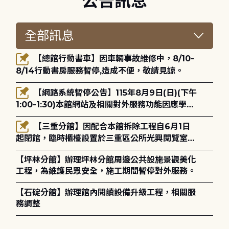
公告訊息
【總館行動書車】因車輛事故維修中，8/10-
8/14行動書房服務暫停,造成不便，敬請見諒。
【網路系統暫停公告】115年8月9日(日)(下午
1:00-1:30)本館網站及相關對外服務功能因應學術
網路升級更新將暫停服務。
【三重分館】因配合本館拆除工程自6月1日
起閉館，臨時櫃檯設置於三重區公所光興閱覽室，
造成不便，敬請見諒。
【坪林分館】辦理坪林分館周邊公共設施景觀美化
工程，為維護民眾安全，施工期間暫停對外服務。
【石碇分館】辦理館內閱讀設備升級工程，相關服
務調整