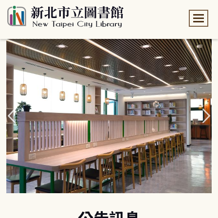
:::
:::