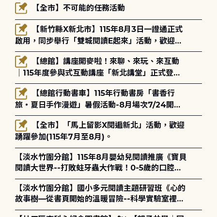
【全市】不可能的任務活動
【新竹縣X新北市】115年8月3日一證通正式
啟用，同步舉行「雙城閱讀E起來」活動，歡迎踴
躍參加(115年8月3日至10月4日)。
【總館】講座開麥啦！來聊、來玩、來互動
｜115年度參與式互動講座「新北講堂」正式登
場！
【總館行動書車】115年行動書房「書香行
旅・夏日手作漫遊」暑假活動-8月場次7/24開始
報名
【全市】「馬上留影X閱遍新北」活動，歡迎
踴躍參加(115年7月至8月)。
【淡水竹圍分館】115年8月嬰幼兒閱讀推廣《寶貝
閱讀大世界--打敗蛀牙蟲大作戰！0-5歲的口腔照
護全攻略》
【淡水竹圍分館】國小多元閱讀主題研習班《心的
故事樹—從書頁開始的溫暖冒險--科學實驗室裡的
放電章魚》