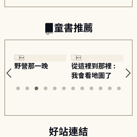
童書推薦
探
野營那一晚
從這裡到那裡 :
狗
的
我會看地圖了
美
案
好站連結