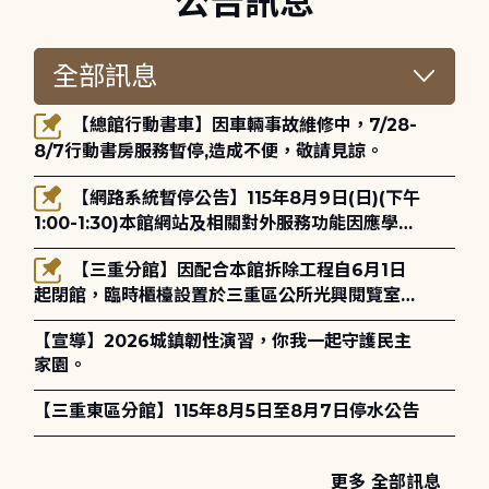
公告訊息
【總館行動書車】因車輛事故維修中，7/28-
8/7行動書房服務暫停,造成不便，敬請見諒。
【網路系統暫停公告】115年8月9日(日)(下午
1:00-1:30)本館網站及相關對外服務功能因應學術
網路升級更新將暫停服務。
【三重分館】因配合本館拆除工程自6月1日
起閉館，臨時櫃檯設置於三重區公所光興閱覽室，
造成不便，敬請見諒。
【宣導】2026城鎮韌性演習，你我一起守護民主
家園。
【三重東區分館】115年8月5日至8月7日停水公告
更多 全部訊息