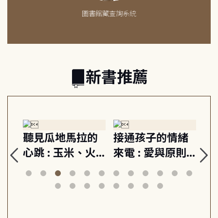
圖書館藏查詢系統
新書推薦
生
聽見瓜地馬拉的
接通孩子的情緒
重
與
心跳 : 玉米、火
來電 : 愛與原則,
關
思
山與信仰, 外交官
建立教養的安定
爆
筆下的現代馬雅
節奏 22個行動練
減
日常與魔幻
習, 走向彼此共好
回
的親子關係