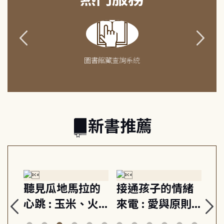
圖書館藏查詢系統
新書推薦
生
聽見瓜地馬拉的
接通孩子的情緒
重
與
心跳 : 玉米、火
來電 : 愛與原則,
關
思
山與信仰, 外交官
建立教養的安定
爆