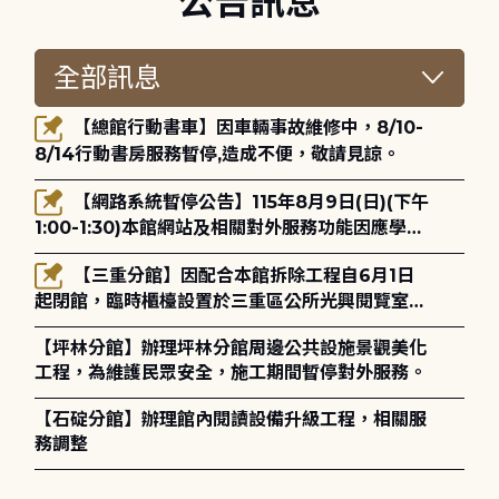
公告訊息
【總館行動書車】因車輛事故維修中，8/10-
8/14行動書房服務暫停,造成不便，敬請見諒。
【網路系統暫停公告】115年8月9日(日)(下午
1:00-1:30)本館網站及相關對外服務功能因應學術
網路升級更新將暫停服務。
【三重分館】因配合本館拆除工程自6月1日
起閉館，臨時櫃檯設置於三重區公所光興閱覽室，
造成不便，敬請見諒。
【坪林分館】辦理坪林分館周邊公共設施景觀美化
工程，為維護民眾安全，施工期間暫停對外服務。
【石碇分館】辦理館內閱讀設備升級工程，相關服
務調整