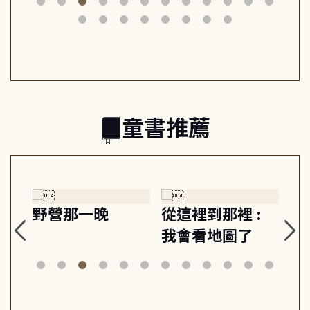
筆下的現代馬雅
節奏 22個行動練
減
日常與魔幻
習, 走向彼此共好
回
的親子關係
童書推薦
探
野營那一晚
從這裡到那裡 :
狗
的
我會看地圖了
美
案