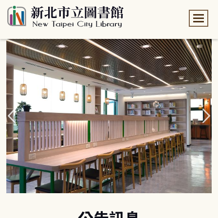
:::
:::