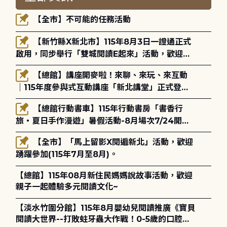
【全市】不可能的任務活動
【新竹縣X新北市】115年8月3日一證通正式
啟用，同步舉行「雙城閱讀E起來」活動，歡迎踴
躍參加(115年8月3日至10月4日)。
【總館】講座開麥啦！來聊、來玩、來互動
｜115年度參與式互動講座「新北講堂」正式登
場！
【總館行動書車】115年行動書房「書香行
旅・夏日手作漫遊」暑假活動-8月場次7/24開始
報名
【全市】「馬上留影X閱遍新北」活動，歡迎
踴躍參加(115年7月至8月)。
【總館】115年08月新住民媽媽說故事活動，歡迎
親子一起體驗多元閱讀文化~
【淡水竹圍分館】115年8月嬰幼兒閱讀推廣《寶貝
閱讀大世界--打敗蛀牙蟲大作戰！0-5歲的口腔照