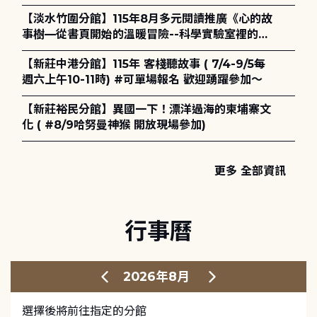
護全攻略》
【淡水竹圍分館】115年8月多元閱讀推廣《心的故
事樹—從書頁開始的溫暖冒險--科學實驗室裡的放
電章魚》
【新莊中港分館】115年 客棧聽故事 ( 7/4-9/5每
週六上午10-11時) #可單場報名 歡迎踴躍參加～
【新莊裕民分館】異國一下！漂洋過海的柬埔寨文
化 ( #8/9哈努曼神猴 開放現場參加)
更多 全部資訊
行事曆
2026年8月
選擇後將前往指定的分館