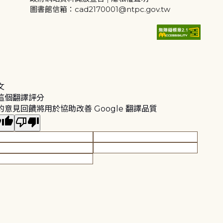
圖書館信箱：cad2170001@ntpc.gov.tw
文
這個翻譯評分
的意見回饋將用於協助改善 Google 翻譯品質