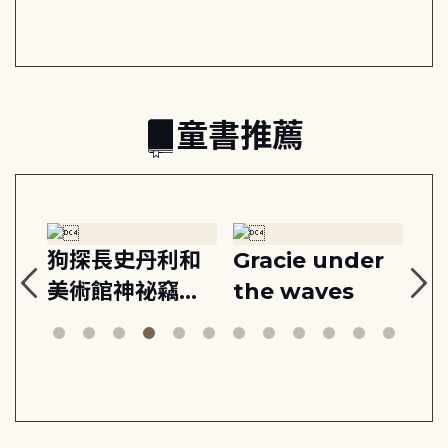
共好
回生活掌控感
的富足人生解答
之書
童書推薦
:
狗探長史丹利和
Gracie under
Th
美術館神祕竊盜
the waves
bi
案