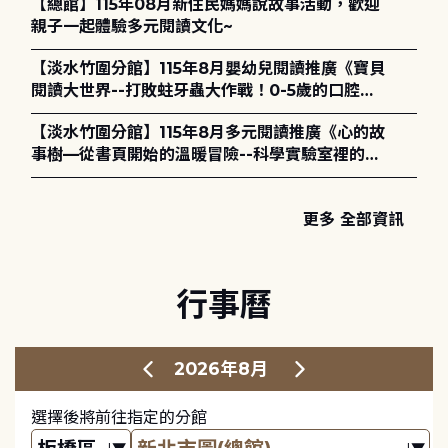
【總館】115年08月新住民媽媽說故事活動，歡迎
親子一起體驗多元閱讀文化~
【淡水竹圍分館】115年8月嬰幼兒閱讀推廣《寶貝
閱讀大世界--打敗蛀牙蟲大作戰！0-5歲的口腔照
護全攻略》
【淡水竹圍分館】115年8月多元閱讀推廣《心的故
事樹—從書頁開始的溫暖冒險--科學實驗室裡的放
電章魚》
更多 全部資訊
行事曆
2026年8月
選擇後將前往指定的分館