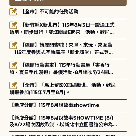
【全市】不可能的任務活動
【新竹縣X新北市】115年8月3日一證通正式
啟用，同步舉行「雙城閱讀E起來」活動，歡迎踴
躍參加(115年8月3日至10月4日)。
【總館】講座開麥啦！來聊、來玩、來互動
｜115年度參與式互動講座「新北講堂」正式登
場！
【總館行動書車】115年行動書房「書香行
旅・夏日手作漫遊」暑假活動-8月場次7/24開始
報名
【全市】「馬上留影X閱遍新北」活動，歡迎
踴躍參加(115年7月至8月)。
【新店分館】115年8月說故事showtime
【新店分館】115年8月說故事SHOWTIME (8/1
及8/22場次因故取消，以新北市立圖書館公布為
主)