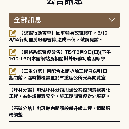
公告訊息
【總館行動書車】因車輛事故維修中，8/10-
8/14行動書房服務暫停,造成不便，敬請見諒。
【網路系統暫停公告】115年8月9日(日)(下午
1:00-1:30)本館網站及相關對外服務功能因應學術
網路升級更新將暫停服務。
【三重分館】因配合本館拆除工程自6月1日
起閉館，臨時櫃檯設置於三重區公所光興閱覽室，
造成不便，敬請見諒。
【坪林分館】辦理坪林分館周邊公共設施景觀美化
工程，為維護民眾安全，施工期間暫停對外服務。
【石碇分館】辦理館內閱讀設備升級工程，相關服
務調整