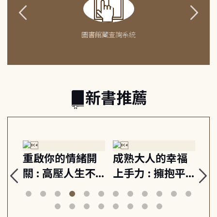
圖書館藏查詢系統
新書推薦
緒
重啟你的情緒開
成熟大人的幸福
伯
則,
關 : 高壓人生不
上手力 : 擁抱平
球
定
爆炸指南, 5分鐘
凡中的每個燦爛
飯
動練
減輕身心壓力, 找
時刻, 給匱乏世代