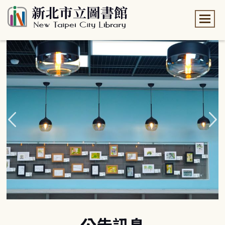
:::
:::