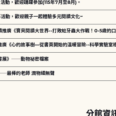
動，歡迎踴躍參加(115年7月至8月)。
故事活動，歡迎親子一起體驗多元閱讀文化~
讀推廣《寶貝閱讀大世界--打敗蛀牙蟲大作戰！0-5歲的
讀推廣《心的故事樹—從書頁開始的溫暖冒險--科學實驗室
題書展》──動物祕密檔案
──最棒的老師 潤物細無聲
分館資