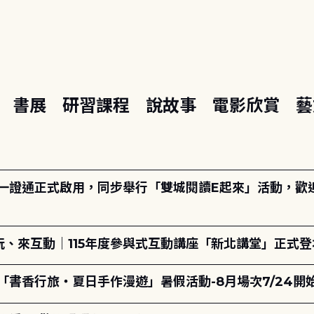
座
書展
研習課程
說故事
電影欣賞
藝
日一證通正式啟用，同步舉行「雙城閱讀E起來」活動，歡迎踴
、來互動｜115年度參與式互動講座「新北講堂」正式登
「書香行旅・夏日手作漫遊」暑假活動-8月場次7/24開