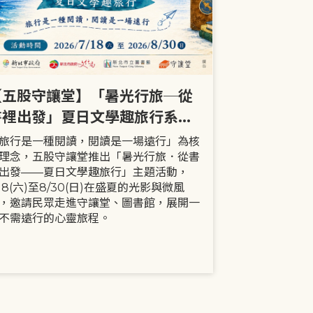
【五股守讓堂】「暑光行旅─從
【全市】《
書裡出發」夏日文學趣旅行系列
事劇首次演出
活動
大小朋友一
旅行是一種閱讀，閱讀是一場遠行」為核
現代家庭已不
理念，五股守讓堂推出「暑光行旅．從書
模式，更多時
出發——夏日文學趣旅行」主題活動，
劇中小智豬爸
/18(六)至8/30(日)在盛夏的光影與微風
動，顛覆「媽
，邀請民眾走進守讓堂、圖書館，展開一
象，藉由小智
不需遠行的心靈旅程。
生活情境，傳
念。