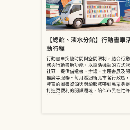
市立圖書館
【總館、淡水分館】行動書車
活動
動行程
共融「閱」平等
行動書車突破時間與空間限制，結合行動
過手作研習、互
務與行動書房功能，以靈活機動的方式深
賞或主題展示等
社區，提供借還書、辦證、主題書展及閱
議題的開放討論
推廣等服務。每月巡迴新北市各行政區，
日起至9月30日
豐富的圖書資源與閱讀服務帶到民眾身邊
打造更便利的閱讀環境，陪伴市民在忙碌
餘享受書香、探索知識。