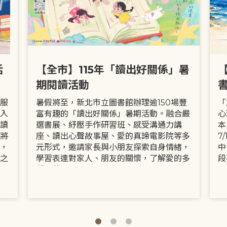
活
【全市】115年「讀出好關係」暑
期閱讀活動
服
暑假將至，新北市立圖書館辦理逾150場豐
「
入
富有趣的「讀出好關係」暑期活動。融合嚴
心
讀
選書展、紓壓手作研習班、感受溝通力講
本
將
座、讀出心聲故事屋、愛的真諦電影院等多
7
，
元形式，邀請家長與小朋友探索自身情緒，
中
之
學習表達對家人、朋友的關懷，了解愛的多
段
種面貌。