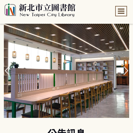
:::
:::