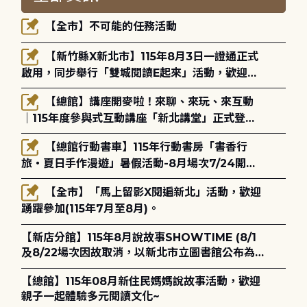
【全市】不可能的任務活動
【新竹縣X新北市】115年8月3日一證通正式
啟用，同步舉行「雙城閱讀E起來」活動，歡迎踴
躍參加(115年8月3日至10月4日)。
【總館】講座開麥啦！來聊、來玩、來互動
｜115年度參與式互動講座「新北講堂」正式登
場！
【總館行動書車】115年行動書房「書香行
旅・夏日手作漫遊」暑假活動-8月場次7/24開始
報名
【全市】「馬上留影X閱遍新北」活動，歡迎
踴躍參加(115年7月至8月)。
【新店分館】115年8月說故事SHOWTIME (8/1
及8/22場次因故取消，以新北市立圖書館公布為
主)
【總館】115年08月新住民媽媽說故事活動，歡迎
親子一起體驗多元閱讀文化~