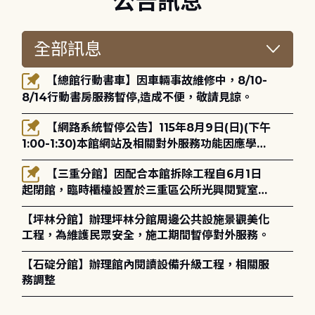
公告訊息
【總館行動書車】因車輛事故維修中，8/10-
8/14行動書房服務暫停,造成不便，敬請見諒。
【網路系統暫停公告】115年8月9日(日)(下午
1:00-1:30)本館網站及相關對外服務功能因應學術
網路升級更新將暫停服務。
【三重分館】因配合本館拆除工程自6月1日
起閉館，臨時櫃檯設置於三重區公所光興閱覽室，
造成不便，敬請見諒。
【坪林分館】辦理坪林分館周邊公共設施景觀美化
工程，為維護民眾安全，施工期間暫停對外服務。
【石碇分館】辦理館內閱讀設備升級工程，相關服
務調整