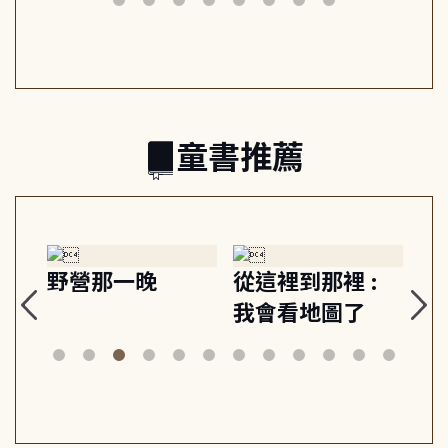
日常與魔幻
習, 走向彼此共好
回
的親子關係
童書推薦
探
野營那一晚
從這裡到那裡 :
狗
的
我會看地圖了
美
案