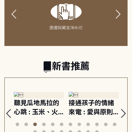
圖書館藏查詢系統
新書推薦
生
聽見瓜地馬拉的
接通孩子的情緒
重
與
心跳 : 玉米、火
來電 : 愛與原則,
關
思
山與信仰, 外交官
建立教養的安定
爆
筆下的現代馬雅
節奏 22個行動練
減