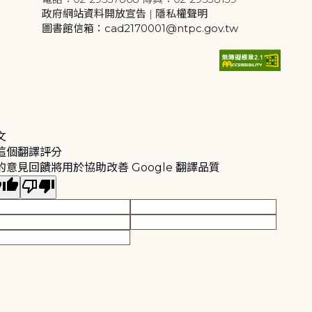
政府網站資料開放宣告
|
隱私權聲明
圖書館信箱：cad2170001@ntpc.gov.tw
文
這個翻譯評分
的意見回饋將用於協助改善 Google 翻譯品質