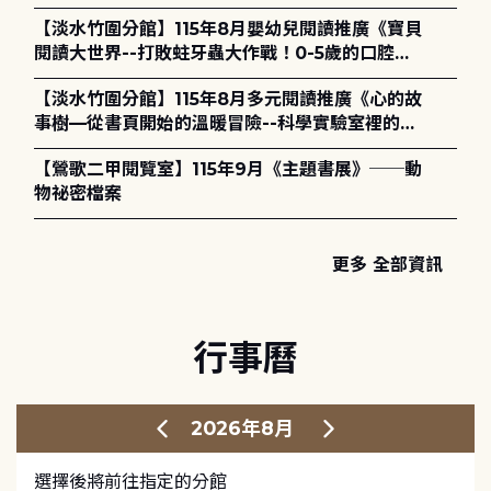
【淡水竹圍分館】115年8月嬰幼兒閱讀推廣《寶貝
閱讀大世界--打敗蛀牙蟲大作戰！0-5歲的口腔照
護全攻略》
【淡水竹圍分館】115年8月多元閱讀推廣《心的故
事樹—從書頁開始的溫暖冒險--科學實驗室裡的放
電章魚》
【鶯歌二甲閱覽室】115年9月《主題書展》──動
物祕密檔案
更多 全部資訊
行事曆
2026年8月
選擇後將前往指定的分館