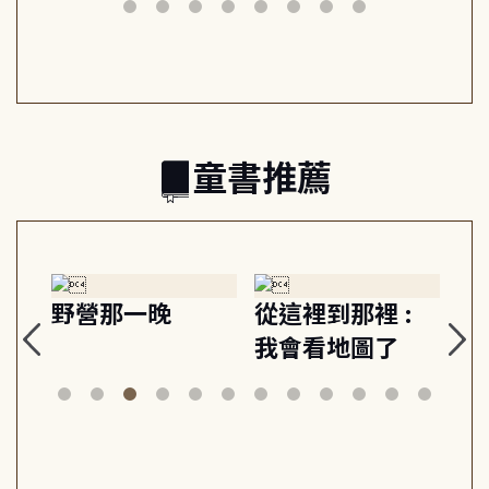
奏 22個行動練
減輕身心壓力, 找
時刻, 給
, 走向彼此共好
回生活掌控感
的富足人
的親子關係
之書
童書推薦
探
野營那一晚
從這裡到那裡 :
狗
的
我會看地圖了
美
案