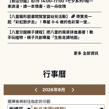
【新店分館】8/19 14:00-17:00 <七夕系列>抱一
策、領導與管理】主題特刊稿件至2027年6月1日
束浪漫・讀一本情書・送一朵玫瑰
止，歡迎踴躍投稿。
【八里龍形圖書閱覽室嬰幼兒活動】 🌈 帶寶貝一
起「彩虹散步去」！專屬 0-6 歲的色彩第一堂美
學課來囉！ ✨
【八里分館親子課程】把八里的風景拼進畫裡！動
手玩植物，親子共創專屬「生態走讀地圖」
更多 全部資訊
行事曆
2026年8月
選擇後將前往指定的分館