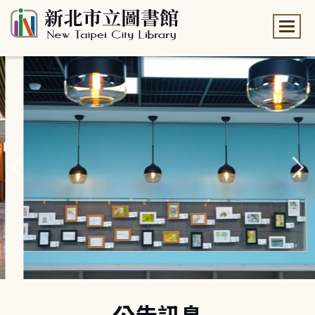
:::
:::