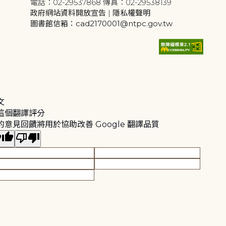
電話：02-29537868 傳真：02-29538139
政府網站資料開放宣告
|
隱私權聲明
圖書館信箱：cad2170001@ntpc.gov.tw
文
這個翻譯評分
的意見回饋將用於協助改善 Google 翻譯品質