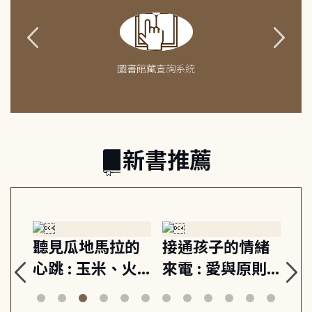
圖書館藏查詢系統
新書推薦
接通孩子的情緒
重啟你的情緒開
成熟大人
電 : 愛與原則,
關 : 高壓人生不
上手力 :
建立教養的安定
爆炸指南, 5分鐘
凡中的每