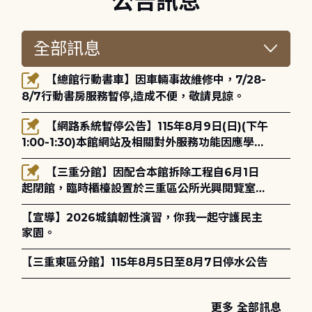
公告訊息
【總館行動書車】因車輛事故維修中，7/28-
8/7行動書房服務暫停,造成不便，敬請見諒。
【網路系統暫停公告】115年8月9日(日)(下午
1:00-1:30)本館網站及相關對外服務功能因應學術
網路升級更新將暫停服務。
【三重分館】因配合本館拆除工程自6月1日
起閉館，臨時櫃檯設置於三重區公所光興閱覽室，
造成不便，敬請見諒。
【宣導】2026城鎮韌性演習，你我一起守護民主
家園。
【三重東區分館】115年8月5日至8月7日停水公告
更多 全部訊息