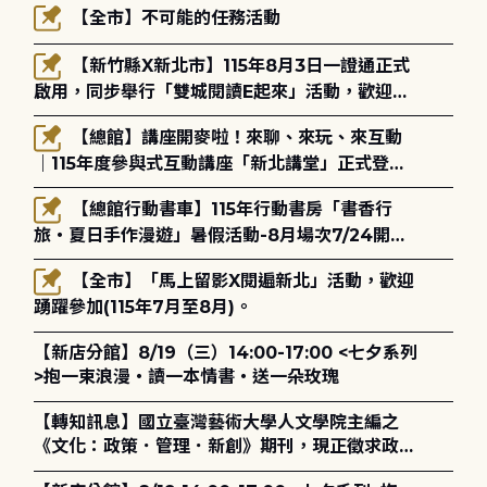
【全市】不可能的任務活動
【新竹縣X新北市】115年8月3日一證通正式
啟用，同步舉行「雙城閱讀E起來」活動，歡迎踴
躍參加(115年8月3日至10月4日)。
【總館】講座開麥啦！來聊、來玩、來互動
｜115年度參與式互動講座「新北講堂」正式登
場！
【總館行動書車】115年行動書房「書香行
旅・夏日手作漫遊」暑假活動-8月場次7/24開始
報名
【全市】「馬上留影X閱遍新北」活動，歡迎
踴躍參加(115年7月至8月)。
【新店分館】8/19（三）14:00-17:00 <七夕系列
>抱一束浪漫・讀一本情書・送一朵玫瑰
【轉知訊息】國立臺灣藝術大學人文學院主編之
《文化：政策．管理．新創》期刊，現正徵求政策
評論、書評及【邁向具回應力的博物館治理：政