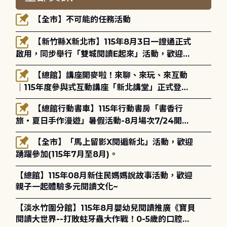
【全市】不可能的任務活動
【新竹縣X新北市】115年8月3日一證通正式
啟用，同步舉行「雙城閱讀E起來」活動，歡迎踴
躍參加(115年8月3日至10月4日)。
【總館】講座開麥啦！來聊、來玩、來互動
｜115年度參與式互動講座「新北講堂」正式登
場！
【總館行動書車】115年行動書房「書香行
旅・夏日手作漫遊」暑假活動-8月場次7/24開始
報名
【全市】「馬上留影X閱遍新北」活動，歡迎
踴躍參加(115年7月至8月)。
【總館】115年08月新住民媽媽說故事活動，歡迎
親子一起體驗多元閱讀文化~
【淡水竹圍分館】115年8月嬰幼兒閱讀推廣《寶貝
閱讀大世界--打敗蛀牙蟲大作戰！0-5歲的口腔照