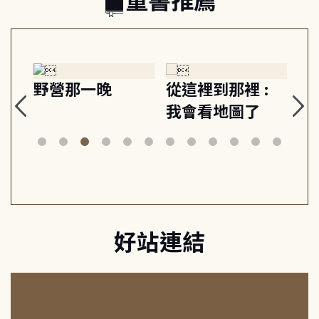
童書推薦
探
野營那一晚
從這裡到那裡 :
狗
的
我會看地圖了
美
案
好站連結