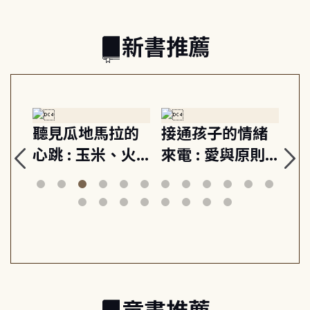
新書推薦
生
聽見瓜地馬拉的
接通孩子的情緒
重
與
心跳 : 玉米、火
來電 : 愛與原則,
關
思
山與信仰, 外交官
建立教養的安定
爆
筆下的現代馬雅
節奏 22個行動練
減
日常與魔幻
習, 走向彼此共好
回
的親子關係