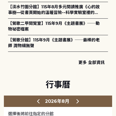
護全攻略》
【淡水竹圍分館】115年8月多元閱讀推廣《心的故
事樹—從書頁開始的溫暖冒險--科學實驗室裡的放
電章魚》
【鶯歌二甲閱覽室】115年9月《主題書展》──動
物祕密檔案
【鶯歌分館】115年9月《主題書展》──最棒的老
師 潤物細無聲
更多 全部資訊
行事曆
2026年8月
選擇後將前往指定的分館