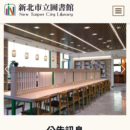
:::
:::