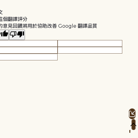
文
這個翻譯評分
的意見回饋將用於協助改善 Google 翻譯品質