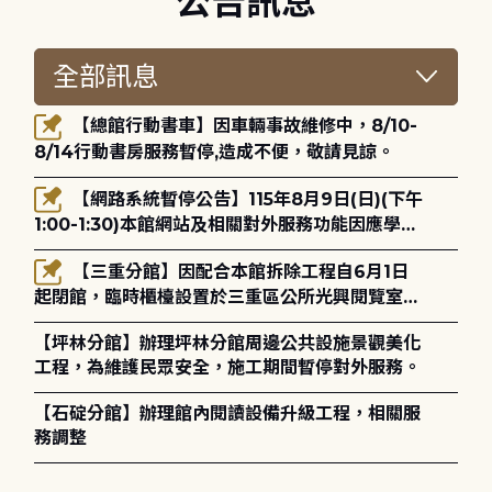
公告訊息
【總館行動書車】因車輛事故維修中，8/10-
8/14行動書房服務暫停,造成不便，敬請見諒。
【網路系統暫停公告】115年8月9日(日)(下午
1:00-1:30)本館網站及相關對外服務功能因應學術
網路升級更新將暫停服務。
【三重分館】因配合本館拆除工程自6月1日
起閉館，臨時櫃檯設置於三重區公所光興閱覽室，
造成不便，敬請見諒。
【坪林分館】辦理坪林分館周邊公共設施景觀美化
工程，為維護民眾安全，施工期間暫停對外服務。
【石碇分館】辦理館內閱讀設備升級工程，相關服
務調整