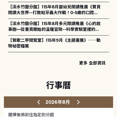
【淡水竹圍分館】115年8月嬰幼兒閱讀推廣《寶貝
閱讀大世界--打敗蛀牙蟲大作戰！0-5歲的口腔照
護全攻略》
【淡水竹圍分館】115年8月多元閱讀推廣《心的故
事樹—從書頁開始的溫暖冒險--科學實驗室裡的放
電章魚》
【鶯歌二甲閱覽室】115年9月《主題書展》──動
物祕密檔案
更多 全部資訊
行事曆
2026年8月
選擇後將前往指定的分館