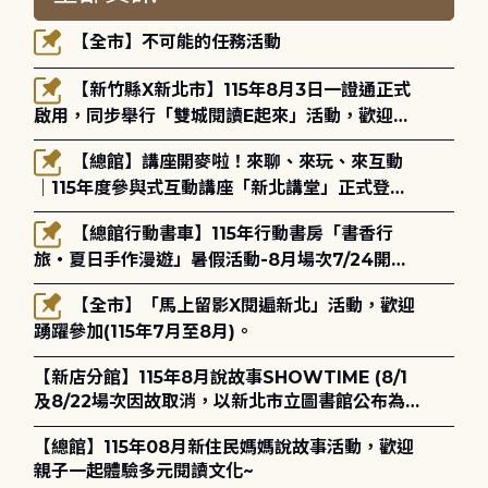
【全市】不可能的任務活動
【新竹縣X新北市】115年8月3日一證通正式
啟用，同步舉行「雙城閱讀E起來」活動，歡迎踴
躍參加(115年8月3日至10月4日)。
【總館】講座開麥啦！來聊、來玩、來互動
｜115年度參與式互動講座「新北講堂」正式登
場！
【總館行動書車】115年行動書房「書香行
旅・夏日手作漫遊」暑假活動-8月場次7/24開始
報名
【全市】「馬上留影X閱遍新北」活動，歡迎
踴躍參加(115年7月至8月)。
【新店分館】115年8月說故事SHOWTIME (8/1
及8/22場次因故取消，以新北市立圖書館公布為
主)
【總館】115年08月新住民媽媽說故事活動，歡迎
親子一起體驗多元閱讀文化~