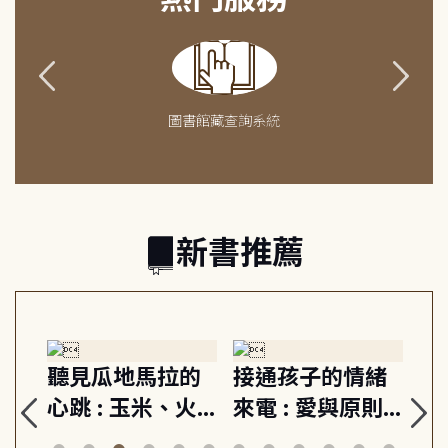
圖書館藏查詢系統
新書推薦
生
聽見瓜地馬拉的
接通孩子的情緒
重
與
心跳 : 玉米、火
來電 : 愛與原則,
關
思
山與信仰, 外交官
建立教養的安定
爆