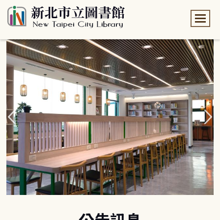
:::
:::