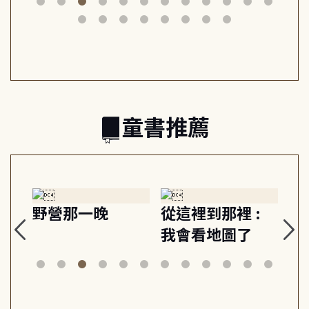
筆下的現代馬雅
節奏 22個行動練
減
日常與魔幻
習, 走向彼此共好
回
的親子關係
童書推薦
探
野營那一晚
從這裡到那裡 :
狗
的
我會看地圖了
美
案