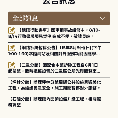
公告訊息
【總館行動書車】因車輛事故維修中，8/10-
8/14行動書房服務暫停,造成不便，敬請見諒。
【網路系統暫停公告】115年8月9日(日)(下午
1:00-1:30)本館網站及相關對外服務功能因應學術
網路升級更新將暫停服務。
【三重分館】因配合本館拆除工程自6月1日
起閉館，臨時櫃檯設置於三重區公所光興閱覽室，
造成不便，敬請見諒。
【坪林分館】辦理坪林分館周邊公共設施景觀美化
工程，為維護民眾安全，施工期間暫停對外服務。
【石碇分館】辦理館內閱讀設備升級工程，相關服
務調整