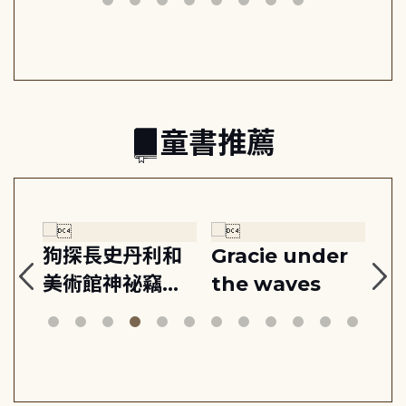
共好
回生活掌控感
的富足人生解答
之書
童書推薦
:
狗探長史丹利和
Gracie under
Th
美術館神祕竊盜
the waves
bi
案