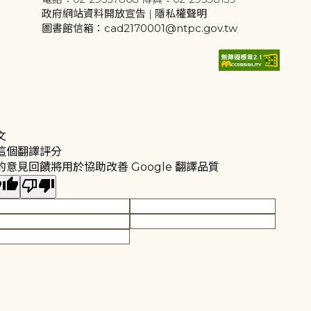
政府網站資料開放宣告
|
隱私權聲明
圖書館信箱：cad2170001@ntpc.gov.tw
文
這個翻譯評分
的意見回饋將用於協助改善 Google 翻譯品質