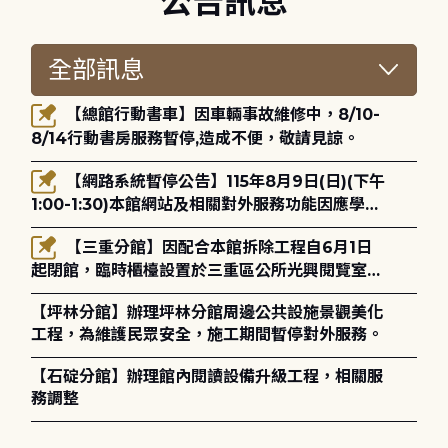
公告訊息
【總館行動書車】因車輛事故維修中，8/10-
8/14行動書房服務暫停,造成不便，敬請見諒。
【網路系統暫停公告】115年8月9日(日)(下午
1:00-1:30)本館網站及相關對外服務功能因應學術
網路升級更新將暫停服務。
【三重分館】因配合本館拆除工程自6月1日
起閉館，臨時櫃檯設置於三重區公所光興閱覽室，
造成不便，敬請見諒。
【坪林分館】辦理坪林分館周邊公共設施景觀美化
工程，為維護民眾安全，施工期間暫停對外服務。
【石碇分館】辦理館內閱讀設備升級工程，相關服
務調整