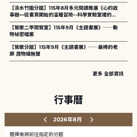
護全攻略》
【淡水竹圍分館】115年8月多元閱讀推廣《心的故
事樹—從書頁開始的溫暖冒險--科學實驗室裡的放
電章魚》
【鶯歌二甲閱覽室】115年9月《主題書展》──動
物祕密檔案
【鶯歌分館】115年9月《主題書展》──最棒的老
師 潤物細無聲
更多 全部資訊
行事曆
2026年8月
選擇後將前往指定的分館