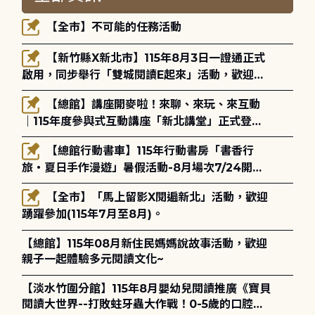
【全市】不可能的任務活動
【新竹縣X新北市】115年8月3日一證通正式
啟用，同步舉行「雙城閱讀E起來」活動，歡迎踴
躍參加(115年8月3日至10月4日)。
【總館】講座開麥啦！來聊、來玩、來互動
｜115年度參與式互動講座「新北講堂」正式登
場！
【總館行動書車】115年行動書房「書香行
旅・夏日手作漫遊」暑假活動-8月場次7/24開始
報名
【全市】「馬上留影X閱遍新北」活動，歡迎
踴躍參加(115年7月至8月)。
【總館】115年08月新住民媽媽說故事活動，歡迎
親子一起體驗多元閱讀文化~
【淡水竹圍分館】115年8月嬰幼兒閱讀推廣《寶貝
閱讀大世界--打敗蛀牙蟲大作戰！0-5歲的口腔照