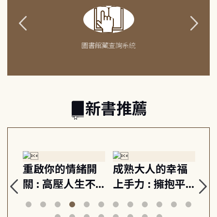
圖書館藏查詢系統
新書推薦
緒
重啟你的情緒開
成熟大人的幸福
伯
則,
關 : 高壓人生不
上手力 : 擁抱平
球
定
爆炸指南, 5分鐘
凡中的每個燦爛
飯
動練
減輕身心壓力, 找
時刻, 給匱乏世代