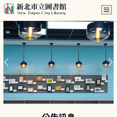
:::
:::