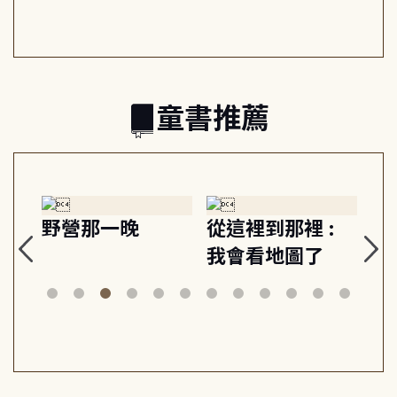
向彼此共好
回生活掌控感
的富足人生解
關係
之書
童書推薦
探
野營那一晚
從這裡到那裡 :
狗
的
我會看地圖了
美
案