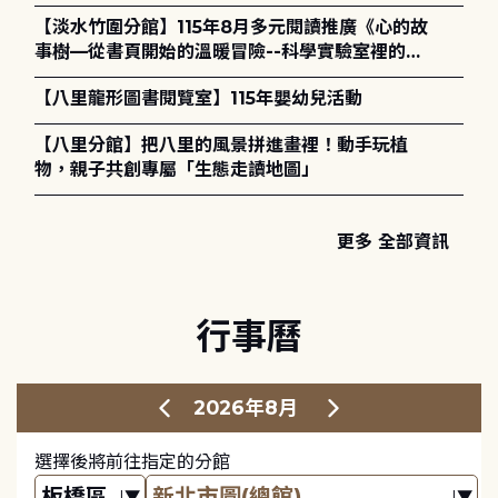
講座) ◎ 8/1 (六) 14:00 開始報名
【淡水竹圍分館】115年8月多元閱讀推廣《心的故
事樹—從書頁開始的溫暖冒險--科學實驗室裡的放
電章魚》
【八里龍形圖書閱覽室】115年嬰幼兒活動
【八里分館】把八里的風景拼進畫裡！動手玩植
物，親子共創專屬「生態走讀地圖」
更多 全部資訊
行事曆
2026年8月
選擇後將前往指定的分館