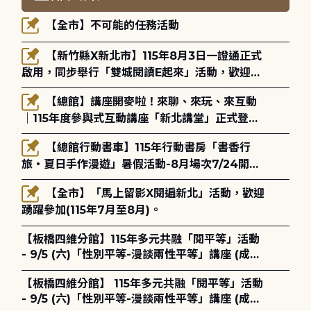
【全市】不可能的任務活動
【新竹縣X新北市】115年8月3日一證通正式
啟用，同步舉行「雙城閱讀E起來」活動，歡迎踴
躍參加(115年8月3日至10月4日)。
【總館】講座開麥啦！來聊、來玩、來互動
｜115年度參與式互動講座「新北講堂」正式登
場！
【總館行動書車】115年行動書房「書香行
旅・夏日手作漫遊」暑假活動-8月場次7/24開始
報名
【全市】「馬上留影X閱遍新北」活動，歡迎
踴躍參加(115年7月至8月)。
【板橋四維分館】115年多元共融「閱平等」活動
- 9/5 (六)「性別平等-漫談兩性平等」講座 (成人
講座) ◎ 8/1 (六) 14:00 開始報名
【板橋四維分館】 115年多元共融「閱平等」活動
- 9/5 (六)「性別平等-漫談兩性平等」講座 (成人