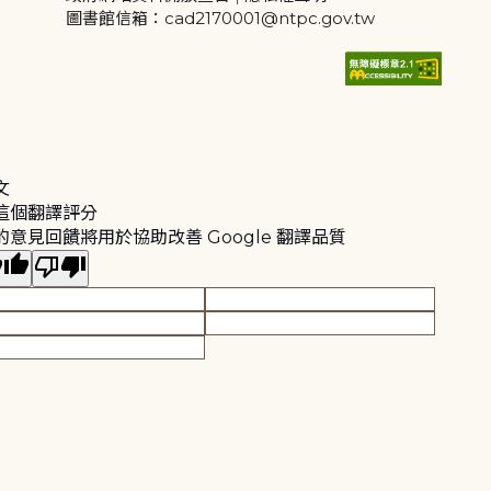
圖書館信箱：cad2170001@ntpc.gov.tw
文
這個翻譯評分
的意見回饋將用於協助改善 Google 翻譯品質