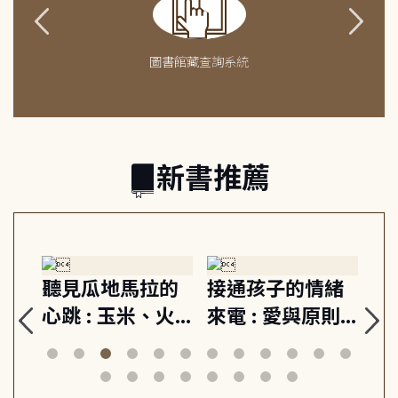
圖書館藏查詢系統
新書推薦
子的情緒
重啟你的情緒開
成熟大人的幸
 愛與原則,
關 : 高壓人生不
上手力 : 擁抱平
養的安定
爆炸指南, 5分鐘
凡中的每個燦
2個行動練
減輕身心壓力, 找
時刻, 給匱乏世