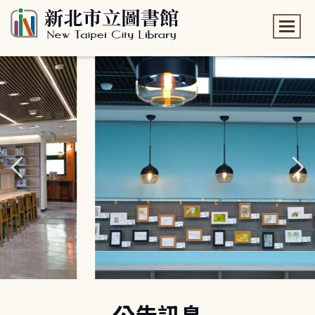
:::
:::