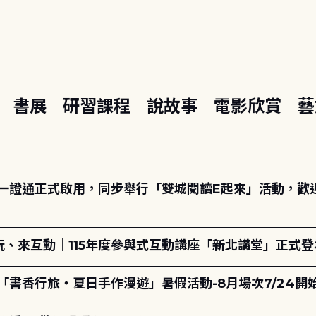
座
書展
研習課程
說故事
電影欣賞
藝
日一證通正式啟用，同步舉行「雙城閱讀E起來」活動，歡迎踴
、來互動｜115年度參與式互動講座「新北講堂」正式登
「書香行旅・夏日手作漫遊」暑假活動-8月場次7/24開