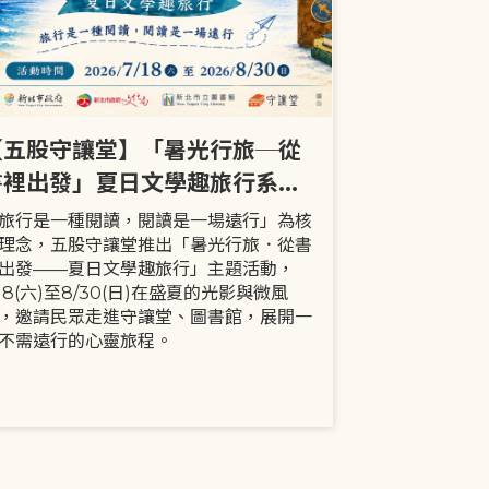
【五股守讓堂】「暑光行旅─從
【全市】《
書裡出發」夏日文學趣旅行系列
事劇首次演出
活動
大小朋友一
旅行是一種閱讀，閱讀是一場遠行」為核
現代家庭已不
理念，五股守讓堂推出「暑光行旅．從書
模式，更多時
出發——夏日文學趣旅行」主題活動，
劇中小智豬爸
/18(六)至8/30(日)在盛夏的光影與微風
動，顛覆「媽
，邀請民眾走進守讓堂、圖書館，展開一
象，藉由小智
不需遠行的心靈旅程。
生活情境，傳
念。