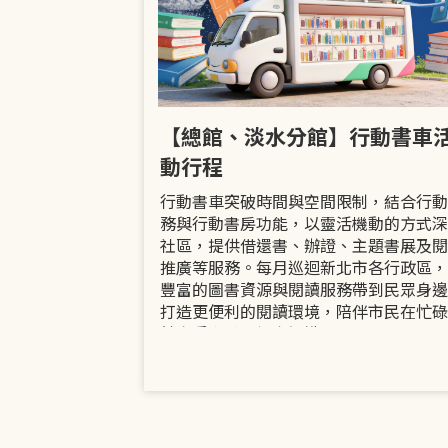
市立圖書館
【總館、淡水分館】行動書車
活動
動行程
共融「閱」平等
行動書車突破時間與空間限制，結合行動
過手作研習、互
務與行動書房功能，以靈活機動的方式深
賞或主題展示等
社區，提供借還書、辦證、主題書展及閱
議題的開放討論
推廣等服務。每月巡迴新北市各行政區，
日起至9月30日
豐富的圖書資源與閱讀服務帶到民眾身邊
打造更便利的閱讀環境，陪伴市民在忙碌
餘享受書香、探索知識。