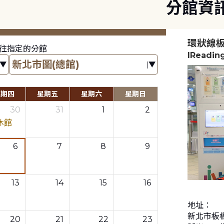
分館資
環狀線
往指定的分館
IReadin
星期四
星期五
星期六
星期日
30
31
1
2
休館
6
7
8
9
13
14
15
16
地址：
新北市板
20
21
22
23