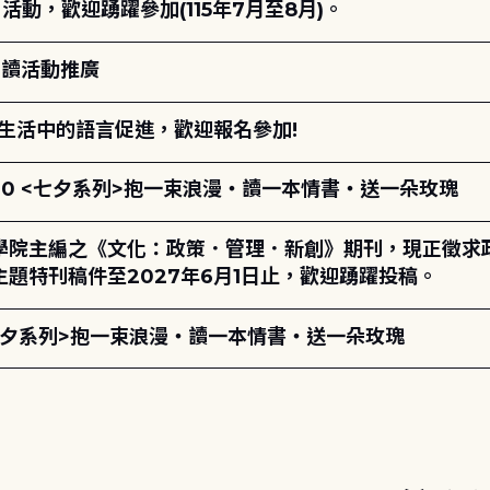
動，歡迎踴躍參加(115年7月至8月)。
閱讀活動推廣
生活中的語言促進，歡迎報名參加!
17:00 <七夕系列>抱一束浪漫・讀一本情書・送一朵玫瑰
學院主編之《文化：政策．管理．新創》期刊，現正徵求
題特刊稿件至2027年6月1日止，歡迎踴躍投稿。
00 <七夕系列>抱一束浪漫・讀一本情書・送一朵玫瑰