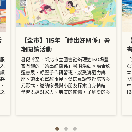
活
【全市】115年「讀出好關係」暑
期閱讀活動
服
暑假將至，新北市立圖書館辦理逾150場豐
「
入
富有趣的「讀出好關係」暑期活動。融合嚴
心
讀
選書展、紓壓手作研習班、感受溝通力講
本
將
座、讀出心聲故事屋、愛的真諦電影院等多
7
，
元形式，邀請家長與小朋友探索自身情緒，
中
之
學習表達對家人、朋友的關懷，了解愛的多
段
種面貌。