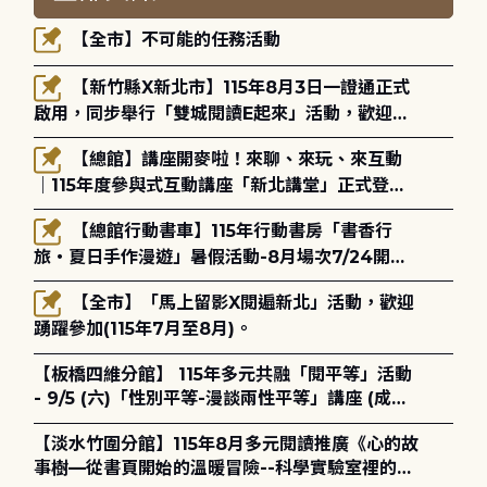
【全市】不可能的任務活動
【新竹縣X新北市】115年8月3日一證通正式
啟用，同步舉行「雙城閱讀E起來」活動，歡迎踴
躍參加(115年8月3日至10月4日)。
【總館】講座開麥啦！來聊、來玩、來互動
｜115年度參與式互動講座「新北講堂」正式登
場！
【總館行動書車】115年行動書房「書香行
旅・夏日手作漫遊」暑假活動-8月場次7/24開始
報名
【全市】「馬上留影X閱遍新北」活動，歡迎
踴躍參加(115年7月至8月)。
【板橋四維分館】 115年多元共融「閱平等」活動
- 9/5 (六)「性別平等-漫談兩性平等」講座 (成人
講座) ◎ 8/1 (六) 14:00 開始報名
【淡水竹圍分館】115年8月多元閱讀推廣《心的故
事樹—從書頁開始的溫暖冒險--科學實驗室裡的放