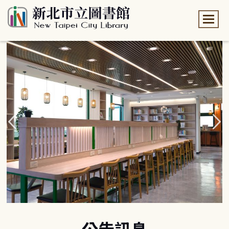
:::
:::