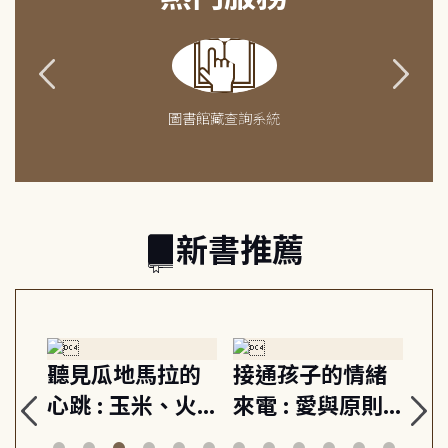
圖書館藏查詢系統
新書推薦
生
聽見瓜地馬拉的
接通孩子的情緒
重
與
心跳 : 玉米、火
來電 : 愛與原則,
關
思
山與信仰, 外交官
建立教養的安定
爆