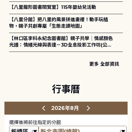
電章魚》
【八里龍形圖書閱覽室】115年嬰幼兒活動
【八里分館】把八里的風景拼進畫裡！動手玩植
物，親子共創專屬「生態走讀地圖」
【林口區李科永紀念圖書館】親子共學｜情感顏色
光譜：情緒光線與表達－3D全息投影工作坊(公布
錄取名單)
更多 全部資訊
行事曆
2026年8月
選擇後將前往指定的分館