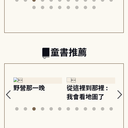
筆下的現代馬雅
節奏 22個行動練
減
日常與魔幻
習, 走向彼此共好
回
的親子關係
童書推薦
探
野營那一晚
從這裡到那裡 :
狗
的
我會看地圖了
美
案