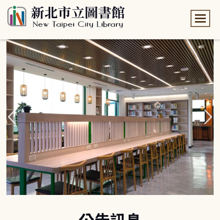
:::
:::