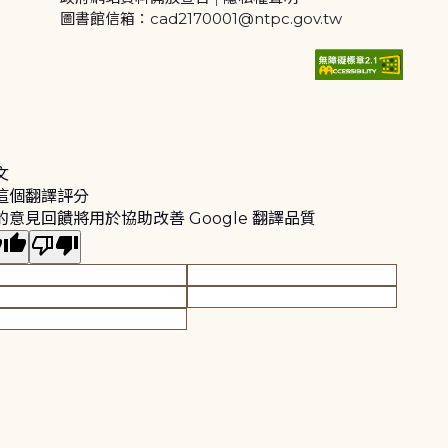
圖書館信箱：cad2170001@ntpc.gov.tw
文
這個翻譯評分
的意見回饋將用於協助改善 Google 翻譯品質