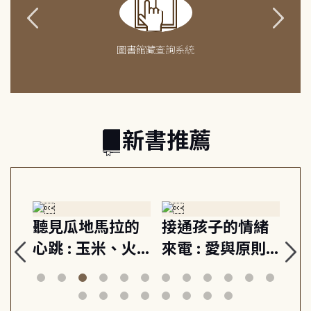
圖書館藏查詢系統
新書推薦
生
聽見瓜地馬拉的
接通孩子的情緒
重
與
心跳 : 玉米、火
來電 : 愛與原則,
關
思
山與信仰, 外交官
建立教養的安定
爆
筆下的現代馬雅
節奏 22個行動練
減