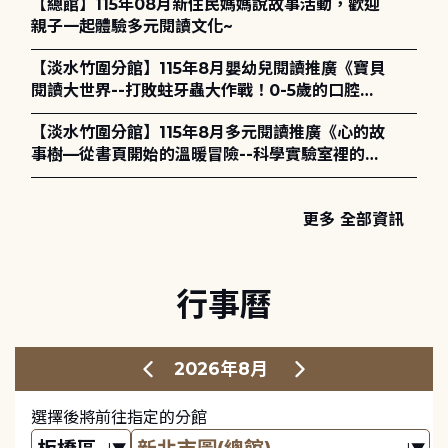
【總館】115年08月新住民媽媽說故事活動，歡迎
親子一起體驗多元閱讀文化~
【淡水竹圍分館】115年8月嬰幼兒閱讀推廣《寶貝
閱讀大世界--打敗蛀牙蟲大作戰！0-5歲的口腔照
護全攻略》
【淡水竹圍分館】115年8月多元閱讀推廣《心的故
事樹—從書頁開始的溫暖冒險--科學實驗室裡的放
電章魚》
更多 全部資訊
行事曆
2026年8月
選擇後將前往指定的分館