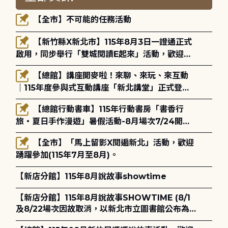
【全市】不可能的任務活動
【新竹縣X新北市】115年8月3日一證通正式
啟用，同步舉行「雙城閱讀E起來」活動，歡迎踴
躍參加(115年8月3日至10月4日)。
【總館】講座開麥啦！來聊、來玩、來互動
｜115年度參與式互動講座「新北講堂」正式登
場！
【總館行動書車】115年行動書房「書香行
旅・夏日手作漫遊」暑假活動-8月場次7/24開始
報名
【全市】「馬上留影X閱遍新北」活動，歡迎
踴躍參加(115年7月至8月)。
【新店分館】115年8月說故事showtime
【新店分館】115年8月說故事SHOWTIME (8/1
及8/22場次因故取消，以新北市立圖書館公布為
主)