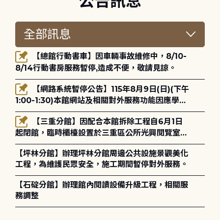
公告訊息
【總館行動書車】因車輛事故維修中，8/10-
8/14行動書房服務暫停,造成不便，敬請見諒。
【網路系統暫停公告】115年8月9日(日)(下午
1:00-1:30)本館網站及相關對外服務功能因應學術
網路升級更新將暫停服務。
【三重分館】因配合本館拆除工程自6月1日
起閉館，臨時櫃檯設置於三重區公所光興閱覽室，
造成不便，敬請見諒。
【坪林分館】辦理坪林分館周邊公共設施景觀美化
工程，為維護民眾安全，施工期間暫停對外服務。
【石碇分館】辦理館內閱讀設備升級工程，相關服
務調整