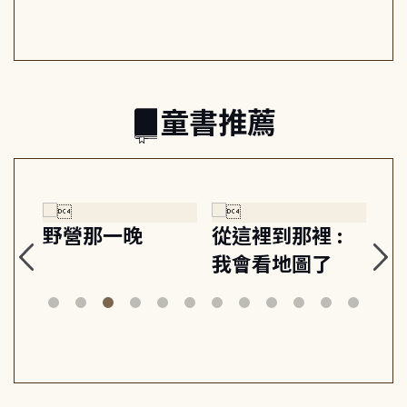
日常與魔幻
習, 走向彼此共好
回
的親子關係
童書推薦
探
野營那一晚
從這裡到那裡 :
狗
的
我會看地圖了
美
案