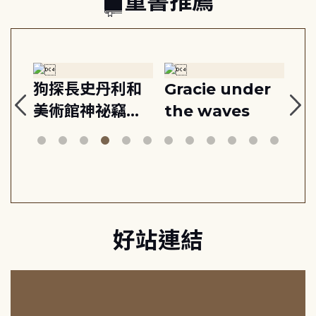
童書推薦
:
狗探長史丹利和
Gracie under
Th
美術館神祕竊盜
the waves
bi
案
好站連結