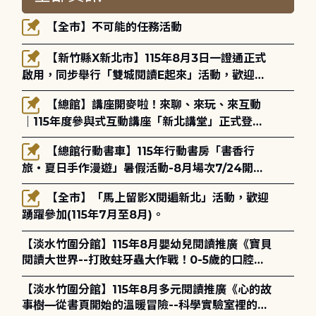
【全市】不可能的任務活動
【新竹縣X新北市】115年8月3日一證通正式
啟用，同步舉行「雙城閱讀E起來」活動，歡迎踴
躍參加(115年8月3日至10月4日)。
【總館】講座開麥啦！來聊、來玩、來互動
｜115年度參與式互動講座「新北講堂」正式登
場！
【總館行動書車】115年行動書房「書香行
旅・夏日手作漫遊」暑假活動-8月場次7/24開始
報名
【全市】「馬上留影X閱遍新北」活動，歡迎
踴躍參加(115年7月至8月)。
【淡水竹圍分館】115年8月嬰幼兒閱讀推廣《寶貝
閱讀大世界--打敗蛀牙蟲大作戰！0-5歲的口腔照
護全攻略》
【淡水竹圍分館】115年8月多元閱讀推廣《心的故
事樹—從書頁開始的溫暖冒險--科學實驗室裡的放