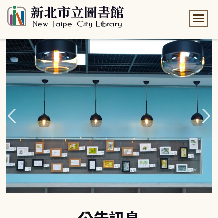
:::
:::