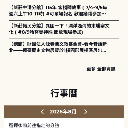
電章魚》
【新莊中港分館】115年 客棧聽故事 ( 7/4-9/5每
週六上午10-11時) #可單場報名 歡迎踴躍參加～
【新莊裕民分館】異國一下！漂洋過海的柬埔寨文
化 ( #8/9哈努曼神猴 開放現場參加)
【總館】財團法人沈春池文教基金會-看今昔話新
北——遷臺歷史文物展覽於1樓圓形展櫃區展出，
歡迎一同觀展！
更多 全部資訊
行事曆
2026年8月
選擇後將前往指定的分館