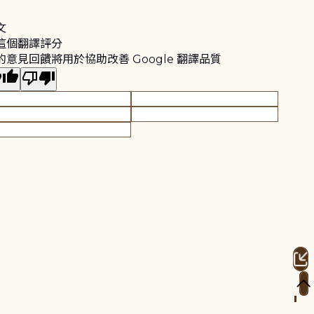
文
這個翻譯評分
的意見回饋將用於協助改善 Google 翻譯品質