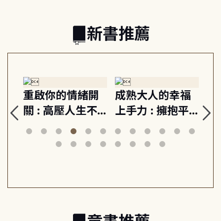
新書推薦
緒
重啟你的情緒開
成熟大人的幸福
伯
則,
關 : 高壓人生不
上手力 : 擁抱平
球
定
爆炸指南, 5分鐘
凡中的每個燦爛
飯
動練
減輕身心壓力, 找
時刻, 給匱乏世代
共好
回生活掌控感
的富足人生解答
之書