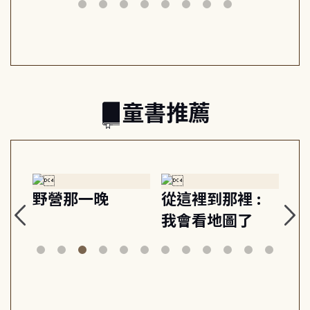
筆下的現代馬雅
節奏 22個行動練
減
日常與魔幻
習, 走向彼此共好
回
的親子關係
童書推薦
探
野營那一晚
從這裡到那裡 :
狗
的
我會看地圖了
美
案