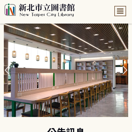
:::
:::