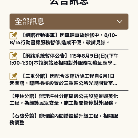
公告訊息
【總館行動書車】因車輛事故維修中，8/10-
8/14行動書房服務暫停,造成不便，敬請見諒。
【網路系統暫停公告】115年8月9日(日)(下午
1:00-1:30)本館網站及相關對外服務功能因應學術
網路升級更新將暫停服務。
【三重分館】因配合本館拆除工程自6月1日
起閉館，臨時櫃檯設置於三重區公所光興閱覽室，
造成不便，敬請見諒。
【坪林分館】辦理坪林分館周邊公共設施景觀美化
工程，為維護民眾安全，施工期間暫停對外服務。
【石碇分館】辦理館內閱讀設備升級工程，相關服
務調整