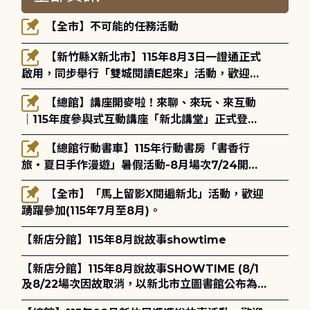
【全市】不可能的任務活動
【新竹縣X新北市】115年8月3日一證通正式
啟用，同步舉行「雙城閱讀E起來」活動，歡迎踴
躍參加(115年8月3日至10月4日)。
【總館】講座開麥啦！來聊、來玩、來互動
｜115年度參與式互動講座「新北講堂」正式登
場！
【總館行動書車】115年行動書房「書香行
旅・夏日手作漫遊」暑假活動-8月場次7/24開始
報名
【全市】「馬上留影X閱遍新北」活動，歡迎
踴躍參加(115年7月至8月)。
【新店分館】115年8月說故事showtime
【新店分館】115年8月說故事SHOWTIME (8/1
及8/22場次因故取消，以新北市立圖書館公布為
主)