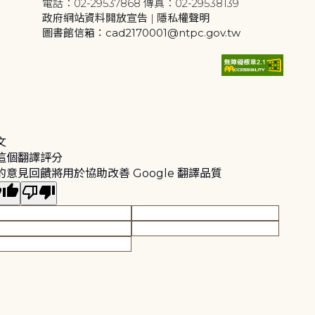
電話：02-29537868 傳真：02-29538139
政府網站資料開放宣告
|
隱私權聲明
圖書館信箱：cad2170001@ntpc.gov.tw
文
這個翻譯評分
的意見回饋將用於協助改善 Google 翻譯品質