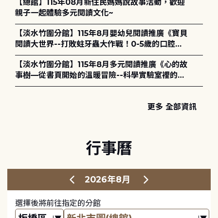
【總館】115年08月新住民媽媽說故事活動，歡迎
親子一起體驗多元閱讀文化~
【淡水竹圍分館】115年8月嬰幼兒閱讀推廣《寶貝
閱讀大世界--打敗蛀牙蟲大作戰！0-5歲的口腔照
護全攻略》
【淡水竹圍分館】115年8月多元閱讀推廣《心的故
事樹—從書頁開始的溫暖冒險--科學實驗室裡的放
電章魚》
更多 全部資訊
行事曆
2026年8月
選擇後將前往指定的分館