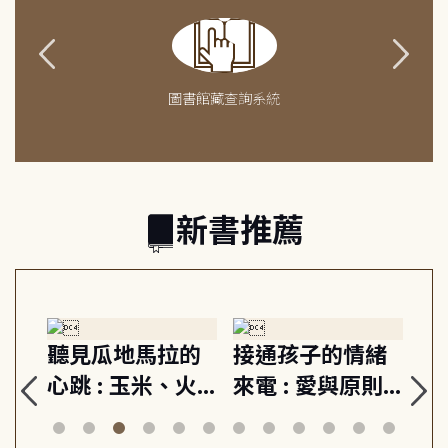
圖書館藏查詢系統
新書推薦
生
聽見瓜地馬拉的
接通孩子的情緒
重
與
心跳 : 玉米、火
來電 : 愛與原則,
關
思
山與信仰, 外交官
建立教養的安定
爆