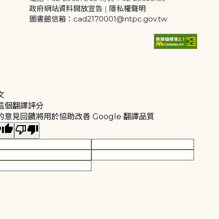
政府網站資料開放宣告
|
隱私權聲明
圖書館信箱：cad2170001@ntpc.gov.tw
文
這個翻譯評分
的意見回饋將用於協助改善 Google 翻譯品質