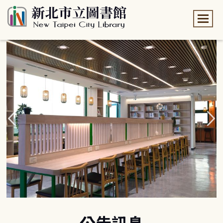
:::
:::