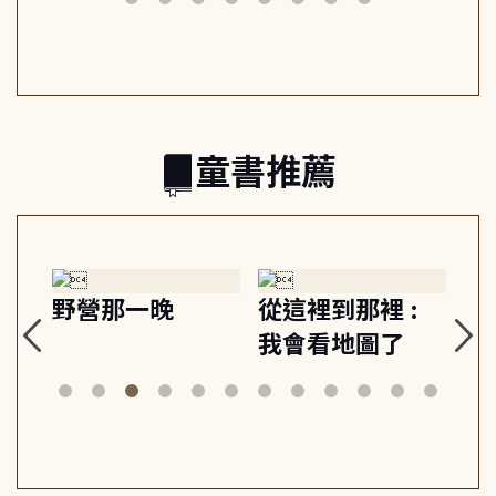
日常與魔幻
習, 走向彼此共好
回
的親子關係
童書推薦
探
野營那一晚
從這裡到那裡 :
狗
的
我會看地圖了
美
案