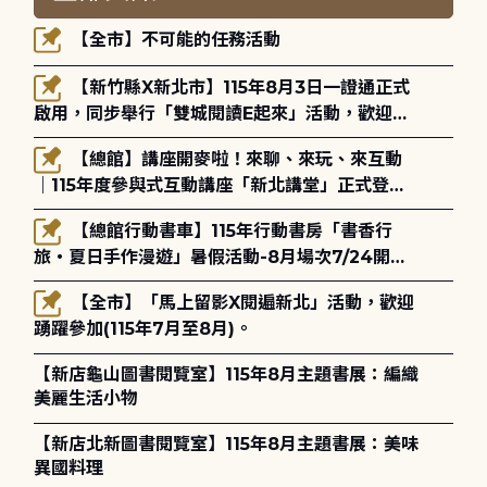
【全市】不可能的任務活動
【新竹縣X新北市】115年8月3日一證通正式
啟用，同步舉行「雙城閱讀E起來」活動，歡迎踴
躍參加(115年8月3日至10月4日)。
【總館】講座開麥啦！來聊、來玩、來互動
｜115年度參與式互動講座「新北講堂」正式登
場！
【總館行動書車】115年行動書房「書香行
旅・夏日手作漫遊」暑假活動-8月場次7/24開始
報名
【全市】「馬上留影X閱遍新北」活動，歡迎
踴躍參加(115年7月至8月)。
【新店龜山圖書閱覽室】115年8月主題書展：編織
美麗生活小物
【新店北新圖書閱覽室】115年8月主題書展：美味
異國料理