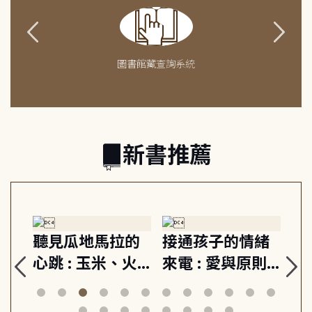
圖書館藏查詢系統
新書推薦
生
聽見瓜地馬拉的
接通孩子的情緒
重
與
心跳 : 玉米、火
來電 : 愛與原則,
關
思
山與信仰, 外交官
建立教養的安定
爆
筆下的現代馬雅
節奏 22個行動練
減