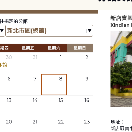
新店寶
往指定的分館
Xindian
星期四
星期五
星期六
星期日
30
31
1
2
休館
6
7
8
9
13
14
15
16
20
21
22
23
地址：
新店區寶中