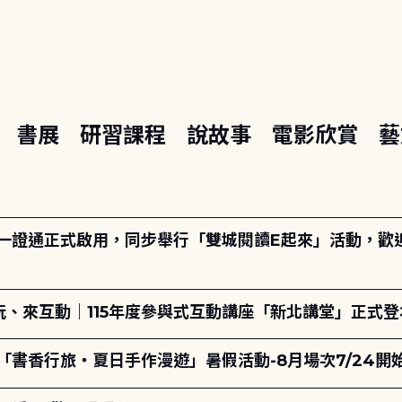
座
書展
研習課程
說故事
電影欣賞
藝
日一證通正式啟用，同步舉行「雙城閱讀E起來」活動，歡迎踴
、來互動｜115年度參與式互動講座「新北講堂」正式登
「書香行旅・夏日手作漫遊」暑假活動-8月場次7/24開