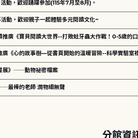
動，歡迎踴躍參加(115年7月至8月)。
故事活動，歡迎親子一起體驗多元閱讀文化~
讀推廣《寶貝閱讀大世界--打敗蛀牙蟲大作戰！0-5歲的
讀推廣《心的故事樹—從書頁開始的溫暖冒險--科學實驗室
題書展》──動物祕密檔案
──最棒的老師 潤物細無聲
分館資