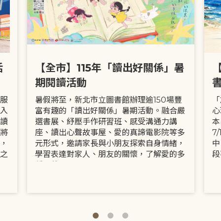
活
【全市】115年「讀出好關係」暑
期閱讀活動
服
暑假將至，新北市立圖書館辦理逾150場豐
「
入
富有趣的「讀出好關係」暑期活動。融合嚴
心
讀
選書展、紓壓手作研習班、感受溝通力講
本
將
座、讀出心聲故事屋、愛的真諦電影院等多
7
，
元形式，邀請家長與小朋友探索自身情緒，
中
之
學習表達對家人、朋友的關懷，了解愛的多
段
種面貌。