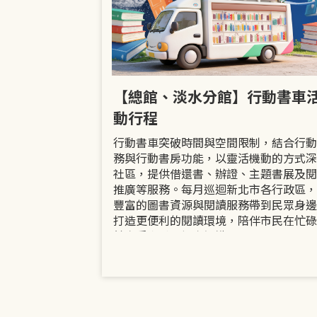
市立圖書館
【總館、淡水分館】行動書車
活動
動行程
共融「閱」平等
行動書車突破時間與空間限制，結合行動
過手作研習、互
務與行動書房功能，以靈活機動的方式深
賞或主題展示等
社區，提供借還書、辦證、主題書展及閱
議題的開放討論
推廣等服務。每月巡迴新北市各行政區，
日起至9月30日
豐富的圖書資源與閱讀服務帶到民眾身邊
打造更便利的閱讀環境，陪伴市民在忙碌
餘享受書香、探索知識。