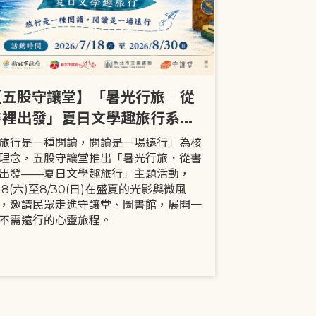
【五股守讓堂】「暑光行旅─從
【全市】《
書裡出發」夏日文學趣旅行系列
事劇首次演出
活動
大小朋友一
旅行是一種閱讀，閱讀是一場遠行」為核
現代家庭已不
理念，五股守讓堂推出「暑光行旅．從書
模式，更多時
出發——夏日文學趣旅行」主題活動，
劇中小智豬爸
/18(六)至8/30(日)在盛夏的光影與微風
動，顛覆「媽
，邀請民眾走進守讓堂、圖書館，展開一
象，藉由小智
不需遠行的心靈旅程。
生活情境，傳
念。