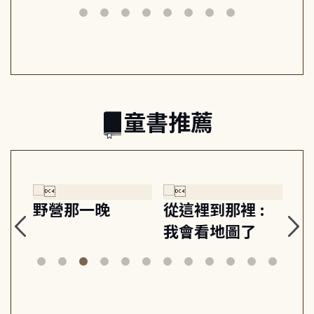
筆下的現代馬雅
節奏 22個行動練
減
日常與魔幻
習, 走向彼此共好
回
的親子關係
童書推薦
探
野營那一晚
從這裡到那裡 :
狗
的
我會看地圖了
美
案