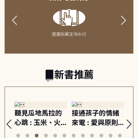
圖書館藏查詢系統
新書推薦
生
聽見瓜地馬拉的
接通孩子的情緒
重
與
心跳 : 玉米、火
來電 : 愛與原則,
關
思
山與信仰, 外交官
建立教養的安定
爆