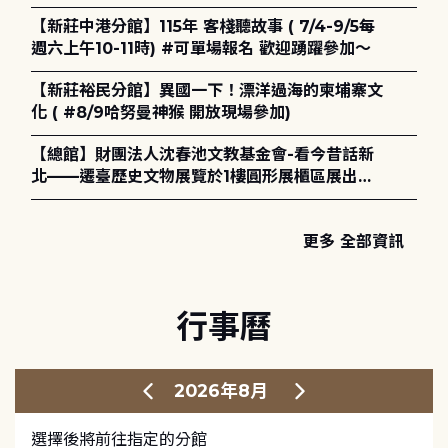
電章魚》
【新莊中港分館】115年 客棧聽故事 ( 7/4-9/5每
週六上午10-11時) #可單場報名 歡迎踴躍參加～
【新莊裕民分館】異國一下！漂洋過海的柬埔寨文
化 ( #8/9哈努曼神猴 開放現場參加)
【總館】財團法人沈春池文教基金會-看今昔話新
北——遷臺歷史文物展覽於1樓圓形展櫃區展出，
歡迎一同觀展！
更多 全部資訊
行事曆
2026年8月
選擇後將前往指定的分館