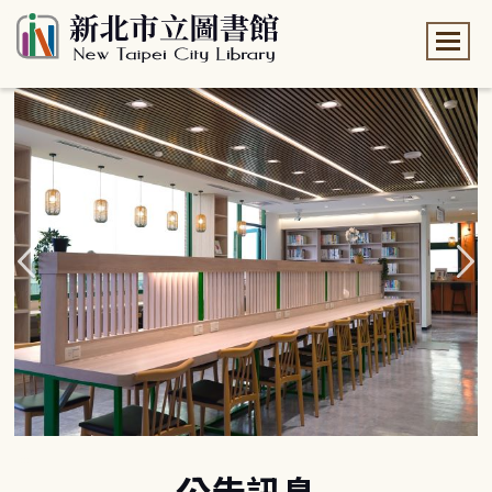
:::
:::