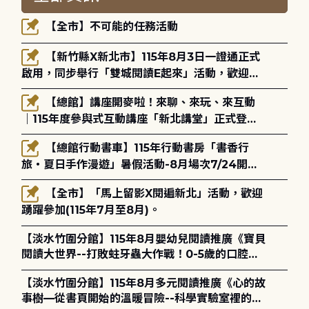
【全市】不可能的任務活動
【新竹縣X新北市】115年8月3日一證通正式
啟用，同步舉行「雙城閱讀E起來」活動，歡迎踴
躍參加(115年8月3日至10月4日)。
【總館】講座開麥啦！來聊、來玩、來互動
｜115年度參與式互動講座「新北講堂」正式登
場！
【總館行動書車】115年行動書房「書香行
旅・夏日手作漫遊」暑假活動-8月場次7/24開始
報名
【全市】「馬上留影X閱遍新北」活動，歡迎
踴躍參加(115年7月至8月)。
【淡水竹圍分館】115年8月嬰幼兒閱讀推廣《寶貝
閱讀大世界--打敗蛀牙蟲大作戰！0-5歲的口腔照
護全攻略》
【淡水竹圍分館】115年8月多元閱讀推廣《心的故
事樹—從書頁開始的溫暖冒險--科學實驗室裡的放