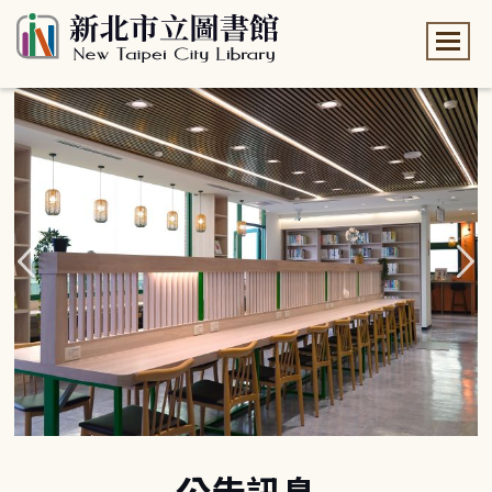
:::
:::