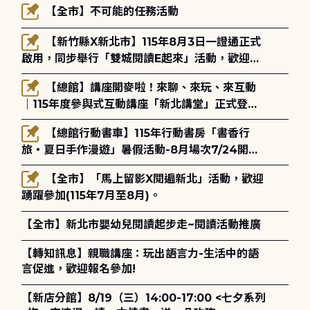
【全市】不可能的任務活動
【新竹縣X新北市】115年8月3日一證通正式
啟用，同步舉行「雙城閱讀E起來」活動，歡迎踴
躍參加(115年8月3日至10月4日)。
【總館】講座開麥啦！來聊、來玩、來互動
｜115年度參與式互動講座「新北講堂」正式登
場！
【總館行動書車】115年行動書房「書香行
旅・夏日手作漫遊」暑假活動-8月場次7/24開始
報名
【全市】「馬上留影X閱遍新北」活動，歡迎
踴躍參加(115年7月至8月)。
【全市】新北市嬰幼兒閱讀起步走~閱讀活動推廣
【轉知訊息】親職講座：玩出語言力-生活中的語
言促進，歡迎報名參加!
【新店分館】8/19（三）14:00-17:00 <七夕系列