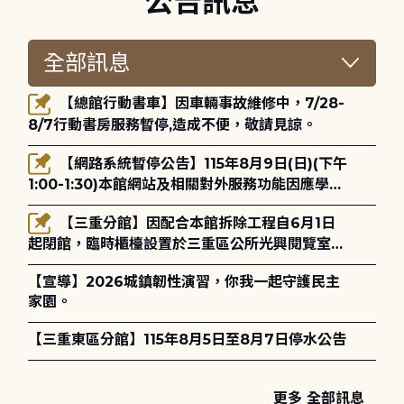
公告訊息
【總館行動書車】因車輛事故維修中，7/28-
8/7行動書房服務暫停,造成不便，敬請見諒。
【網路系統暫停公告】115年8月9日(日)(下午
1:00-1:30)本館網站及相關對外服務功能因應學術
網路升級更新將暫停服務。
【三重分館】因配合本館拆除工程自6月1日
起閉館，臨時櫃檯設置於三重區公所光興閱覽室，
造成不便，敬請見諒。
【宣導】2026城鎮韌性演習，你我一起守護民主
家園。
【三重東區分館】115年8月5日至8月7日停水公告
更多 全部訊息