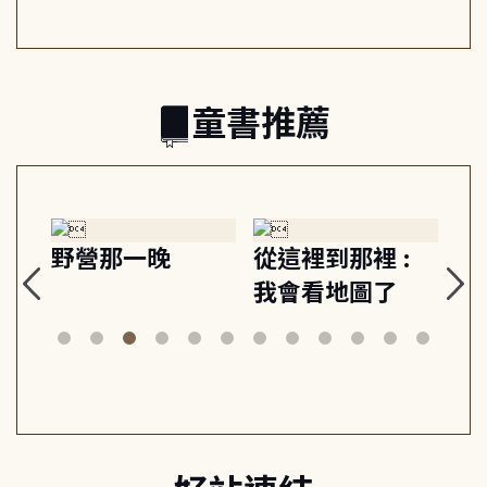
的親子關係
童書推薦
探
野營那一晚
從這裡到那裡 :
狗
的
我會看地圖了
美
案