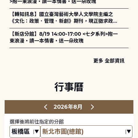
>抱一束浪漫・讀一本情書・送一朵玫瑰
【轉知訊息】國立臺灣藝術大學人文學院主編之
《文化：政策．管理．新創》期刊，現正徵求政策
評論、書評及【邁向具回應力的博物館治理：政
【新店分館】8/19 14:00-17:00 <七夕系列>抱一
策、領導與管理】主題特刊稿件至2027年6月1日
束浪漫・讀一本情書・送一朵玫瑰
止，歡迎踴躍投稿。
更多 全部資訊
行事曆
2026年8月
選擇後將前往指定的分館