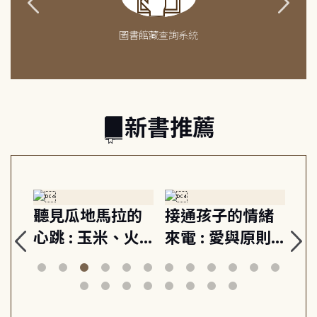
圖書館藏查詢系統
新書推薦
生
聽見瓜地馬拉的
接通孩子的情緒
重
與
心跳 : 玉米、火
來電 : 愛與原則,
關
思
山與信仰, 外交官
建立教養的安定
爆
筆下的現代馬雅
節奏 22個行動練
減
日常與魔幻
習, 走向彼此共好
回