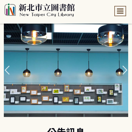
:::
:::