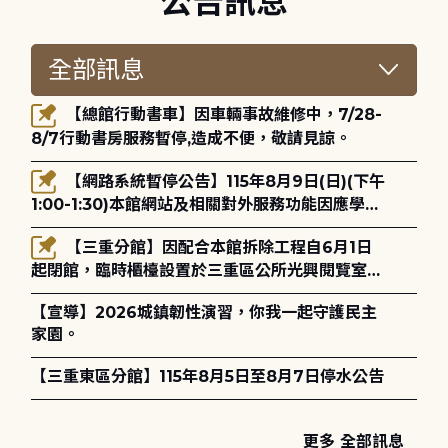
公告訊息
【總館行動書車】因車輛事故維修中，7/28-
8/7行動書房服務暫停,造成不便，敬請見諒。
【網路系統暫停公告】115年8月9日(日)(下午
1:00-1:30)本館網站及相關對外服務功能因應學術
網路升級更新將暫停服務。
【三重分館】因配合本館拆除工程自6月1日
起閉館，臨時櫃檯設置於三重區公所光興閱覽室，
造成不便，敬請見諒。
【宣導】2026城鎮韌性演習，你我一起守護民主
家園。
【三重東區分館】115年8月5日至8月7日停水公告
更多 全部訊息