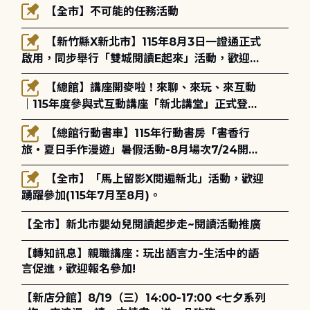
【全市】不可能的任務活動
【新竹縣X新北市】115年8月3日一證通正式
啟用，同步舉行「雙城閱讀E起來」活動，歡迎踴
躍參加(115年8月3日至10月4日)。
【總館】講座開麥啦！來聊、來玩、來互動
｜115年度參與式互動講座「新北講堂」正式登
場！
【總館行動書車】115年行動書房「書香行
旅・夏日手作漫遊」暑假活動-8月場次7/24開始
報名
【全市】「馬上留影X閱遍新北」活動，歡迎
踴躍參加(115年7月至8月)。
【全市】新北市嬰幼兒閱讀起步走~閱讀活動推廣
【轉知訊息】親職講座：玩出語言力-生活中的語
言促進，歡迎報名參加!
【新店分館】8/19（三）14:00-17:00 <七夕系列