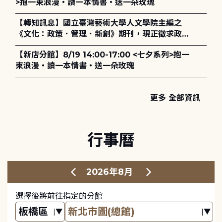
>抱一束浪漫・讀一本情書・送一朵玫瑰
【轉知訊息】國立臺灣藝術大學人文學院主編之
《文化：政策．管理．新創》期刊，現正徵求政策
評論、書評及【邁向具回應力的博物館治理：政
【新店分館】8/19 14:00-17:00 <七夕系列>抱一
策、領導與管理】主題特刊稿件至2027年6月1日
束浪漫・讀一本情書・送一朵玫瑰
止，歡迎踴躍投稿。
更多 全部資訊
行事曆
2026年8月
選擇後將前往指定的分館