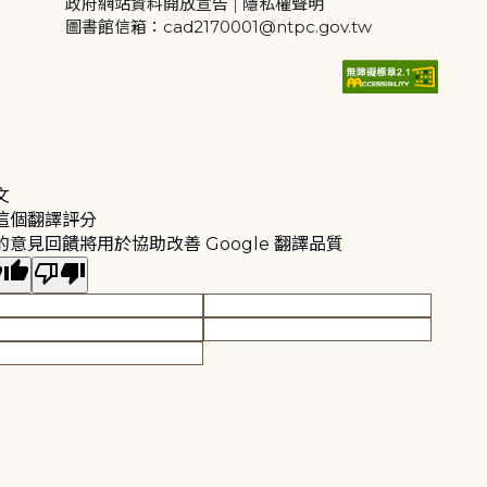
政府網站資料開放宣告
|
隱私權聲明
圖書館信箱：cad2170001@ntpc.gov.tw
文
這個翻譯評分
的意見回饋將用於協助改善 Google 翻譯品質