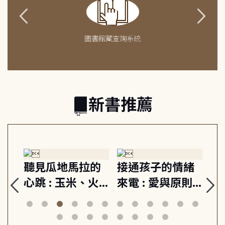
圖書館藏查詢系統
新書推薦
情緒
重啟你的情緒開
成熟大人的幸福
則,
關 : 高壓人生不
上手力 : 擁抱平
球
安定
爆炸指南, 5分鐘
凡中的每個燦爛
動練
減輕身心壓力, 找
時刻, 給匱乏世代