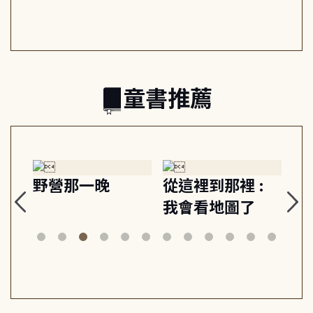
共好
回生活掌控感
的富足人生解答
之書
童書推薦
野營那一晚
從這裡到那裡 :
狗探
我會看地圖了
美術
案