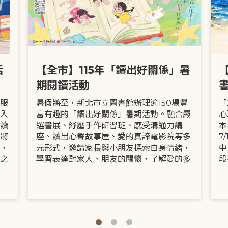
活
【全市】115年「讀出好關係」暑
期閱讀活動
服
暑假將至，新北市立圖書館辦理逾150場豐
「
入
富有趣的「讀出好關係」暑期活動。融合嚴
心
讀
選書展、紓壓手作研習班、感受溝通力講
本
將
座、讀出心聲故事屋、愛的真諦電影院等多
7
，
元形式，邀請家長與小朋友探索自身情緒，
中
之
學習表達對家人、朋友的關懷，了解愛的多
段
種面貌。