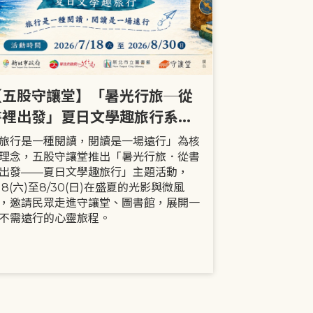
【五股守讓堂】「暑光行旅─從
【全市】《
書裡出發」夏日文學趣旅行系列
事劇首次演出
活動
大小朋友一
旅行是一種閱讀，閱讀是一場遠行」為核
現代家庭已不
理念，五股守讓堂推出「暑光行旅．從書
模式，更多時
出發——夏日文學趣旅行」主題活動，
劇中小智豬爸
/18(六)至8/30(日)在盛夏的光影與微風
動，顛覆「媽
，邀請民眾走進守讓堂、圖書館，展開一
象，藉由小智
不需遠行的心靈旅程。
生活情境，傳
念。