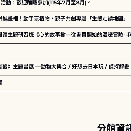
動，歡迎踴躍參加(115年7月至8月)。
拼進畫裡！動手玩植物，親子共創專屬「生態走讀地圖」
元閱讀主題研習班《心的故事樹—從書頁開始的溫暖冒險--
籤》主題書展 —動物大集合 / 好想去日本玩 / 偵探解謎
屋
分館資