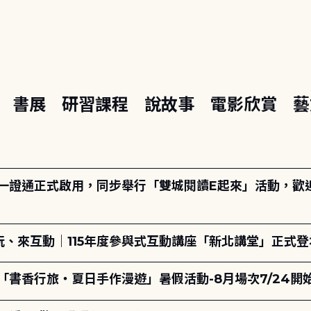
座
書展
研習課程
說故事
電影欣賞
藝
日一證通正式啟用，同步舉行「雙城閱讀E起來」活動，歡迎踴
、來互動｜115年度參與式互動講座「新北講堂」正式登
「書香行旅・夏日手作漫遊」暑假活動-8月場次7/24開