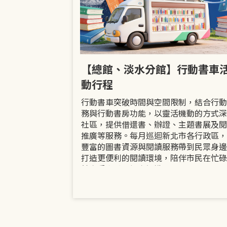
市立圖書館
【總館、淡水分館】行動書車
活動
動行程
共融「閱」平等
行動書車突破時間與空間限制，結合行動
過手作研習、互
務與行動書房功能，以靈活機動的方式深
賞或主題展示等
社區，提供借還書、辦證、主題書展及閱
議題的開放討論
推廣等服務。每月巡迴新北市各行政區，
日起至9月30日
豐富的圖書資源與閱讀服務帶到民眾身邊
打造更便利的閱讀環境，陪伴市民在忙碌
餘享受書香、探索知識。