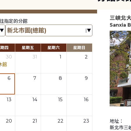
三峽北
往指定的分館
Sanxia 
星期四
星期五
星期六
星期日
30
31
1
2
休館
6
7
8
9
13
14
15
16
20
21
22
23
地址：
新北市三