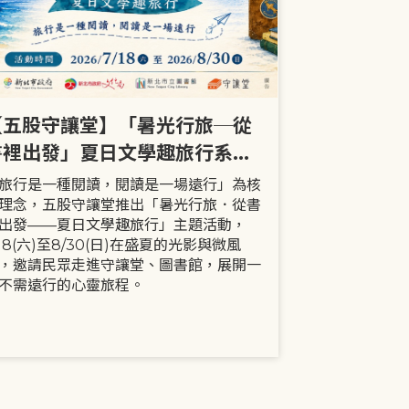
【五股守讓堂】「暑光行旅─從
【全市】《
書裡出發」夏日文學趣旅行系列
事劇首次演出
活動
大小朋友一
旅行是一種閱讀，閱讀是一場遠行」為核
現代家庭已不
理念，五股守讓堂推出「暑光行旅．從書
模式，更多時
出發——夏日文學趣旅行」主題活動，
劇中小智豬爸
/18(六)至8/30(日)在盛夏的光影與微風
動，顛覆「媽
，邀請民眾走進守讓堂、圖書館，展開一
象，藉由小智
不需遠行的心靈旅程。
生活情境，傳
念。