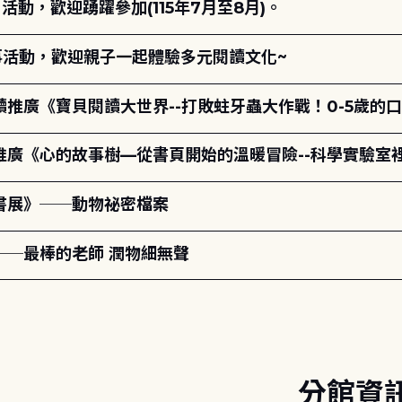
動，歡迎踴躍參加(115年7月至8月)。
故事活動，歡迎親子一起體驗多元閱讀文化~
讀推廣《寶貝閱讀大世界--打敗蛀牙蟲大作戰！0-5歲的
讀推廣《心的故事樹—從書頁開始的溫暖冒險--科學實驗室
題書展》──動物祕密檔案
──最棒的老師 潤物細無聲
分館資