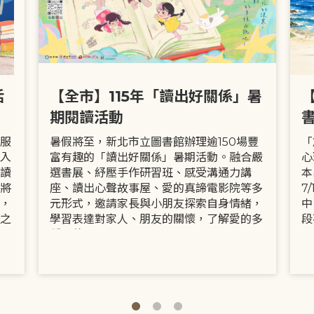
活
【全市】115年「讀出好關係」暑
期閱讀活動
服
暑假將至，新北市立圖書館辦理逾150場豐
「
入
富有趣的「讀出好關係」暑期活動。融合嚴
心
讀
選書展、紓壓手作研習班、感受溝通力講
本
將
座、讀出心聲故事屋、愛的真諦電影院等多
7
，
元形式，邀請家長與小朋友探索自身情緒，
中
之
學習表達對家人、朋友的關懷，了解愛的多
段
種面貌。