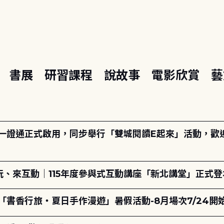
座
書展
研習課程
說故事
電影欣賞
藝
日一證通正式啟用，同步舉行「雙城閱讀E起來」活動，歡迎踴
、來互動｜115年度參與式互動講座「新北講堂」正式登
「書香行旅・夏日手作漫遊」暑假活動-8月場次7/24開