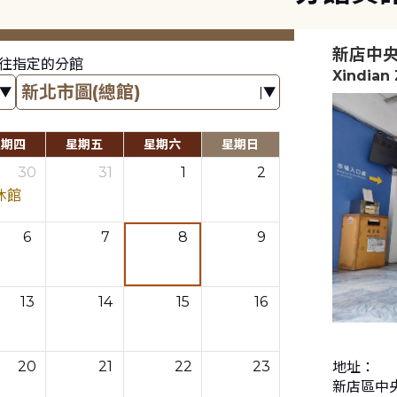
新店中
往指定的分館
Xindian
星期四
星期五
星期六
星期日
30
31
1
2
休館
6
7
8
9
13
14
15
16
20
21
22
23
地址：
新店區中央