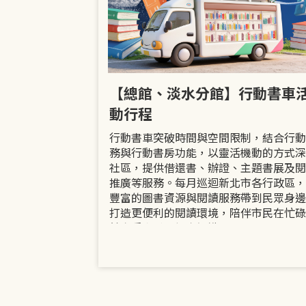
市立圖書館
【總館、淡水分館】行動書車
活動
動行程
共融「閱」平等
行動書車突破時間與空間限制，結合行動
過手作研習、互
務與行動書房功能，以靈活機動的方式深
賞或主題展示等
社區，提供借還書、辦證、主題書展及閱
議題的開放討論
推廣等服務。每月巡迴新北市各行政區，
日起至9月30日
豐富的圖書資源與閱讀服務帶到民眾身邊
打造更便利的閱讀環境，陪伴市民在忙碌
餘享受書香、探索知識。