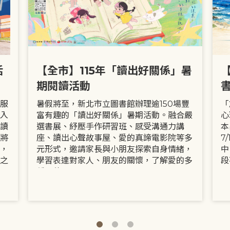
活
【全市】115年「讀出好關係」暑
期閱讀活動
服
暑假將至，新北市立圖書館辦理逾150場豐
「
入
富有趣的「讀出好關係」暑期活動。融合嚴
心
讀
選書展、紓壓手作研習班、感受溝通力講
本
將
座、讀出心聲故事屋、愛的真諦電影院等多
7
，
元形式，邀請家長與小朋友探索自身情緒，
中
之
學習表達對家人、朋友的關懷，了解愛的多
段
種面貌。