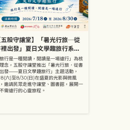
【五股守讓堂】「暑光行旅─從
【全市】《
書裡出發」夏日文學趣旅行系列
事劇首次演出
活動
大小朋友一
旅行是一種閱讀，閱讀是一場遠行」為核
現代家庭已不
理念，五股守讓堂推出「暑光行旅．從書
模式，更多時
出發——夏日文學趣旅行」主題活動，
劇中小智豬爸
/18(六)至8/30(日)在盛夏的光影與微風
動，顛覆「媽
，邀請民眾走進守讓堂、圖書館，展開一
象，藉由小智
不需遠行的心靈旅程。
生活情境，傳
念。