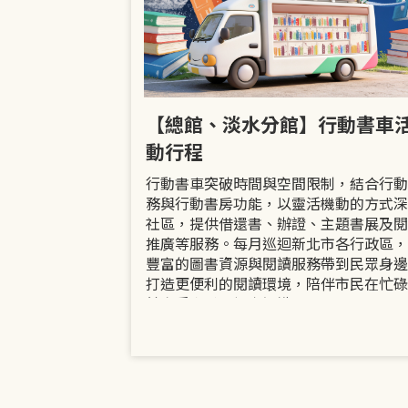
市立圖書館
【總館、淡水分館】行動書車
活動
動行程
共融「閱」平等
行動書車突破時間與空間限制，結合行動
過手作研習、互
務與行動書房功能，以靈活機動的方式深
賞或主題展示等
社區，提供借還書、辦證、主題書展及閱
議題的開放討論
推廣等服務。每月巡迴新北市各行政區，
日起至9月30日
豐富的圖書資源與閱讀服務帶到民眾身邊
打造更便利的閱讀環境，陪伴市民在忙碌
餘享受書香、探索知識。