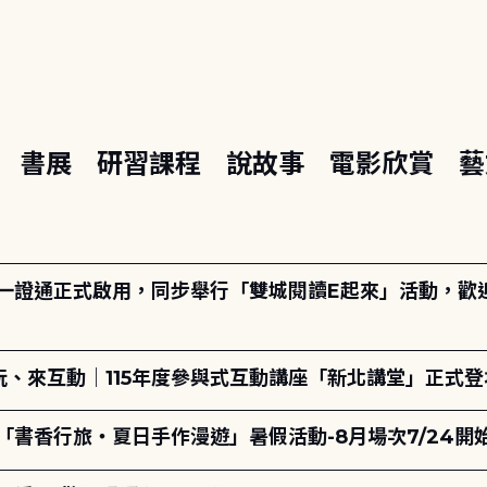
座
書展
研習課程
說故事
電影欣賞
藝
日一證通正式啟用，同步舉行「雙城閱讀E起來」活動，歡迎踴
、來互動｜115年度參與式互動講座「新北講堂」正式登
「書香行旅・夏日手作漫遊」暑假活動-8月場次7/24開