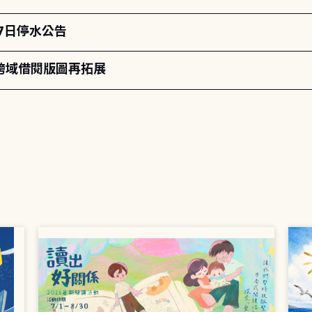
月7日停水公告
跨域借閱版圖再拓展