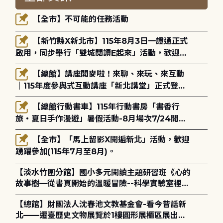
【全市】不可能的任務活動
【新竹縣X新北市】115年8月3日一證通正式
啟用，同步舉行「雙城閱讀E起來」活動，歡迎踴
躍參加(115年8月3日至10月4日)。
【總館】講座開麥啦！來聊、來玩、來互動
｜115年度參與式互動講座「新北講堂」正式登
場！
【總館行動書車】115年行動書房「書香行
旅・夏日手作漫遊」暑假活動-8月場次7/24開始
報名
【全市】「馬上留影X閱遍新北」活動，歡迎
踴躍參加(115年7月至8月)。
【淡水竹圍分館】國小多元閱讀主題研習班《心的
故事樹—從書頁開始的溫暖冒險--科學實驗室裡的
放電章魚》
【總館】財團法人沈春池文教基金會-看今昔話新
北——遷臺歷史文物展覽於1樓圓形展櫃區展出，