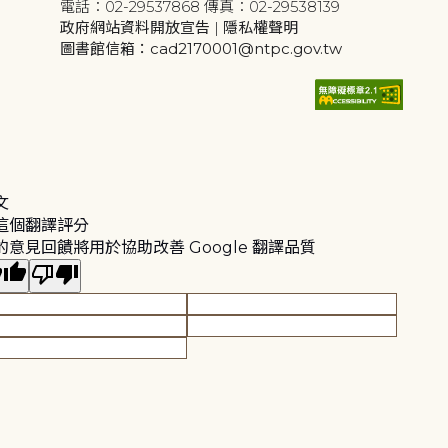
電話：02-29537868 傳真：02-29538139
政府網站資料開放宣告
|
隱私權聲明
圖書館信箱：cad2170001@ntpc.gov.tw
文
這個翻譯評分
的意見回饋將用於協助改善 Google 翻譯品質