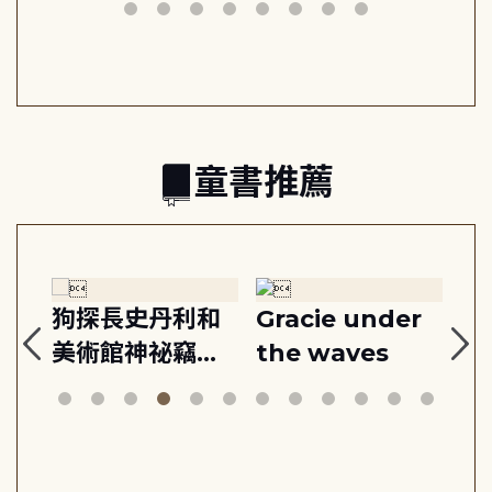
動練
減輕身心壓力, 找
時刻, 給匱乏世代
共好
回生活掌控感
的富足人生解答
之書
童書推薦
:
狗探長史丹利和
Gracie under
Th
美術館神祕竊盜
the waves
bi
案