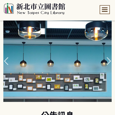
:::
:::