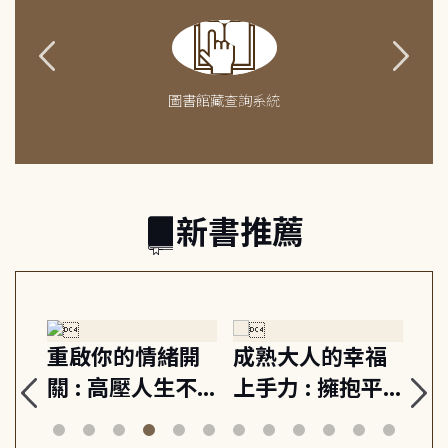
圖書館藏查詢系統
新書推薦
緒
重啟你的情緒開
成熟大人的幸福
伯
則,
關 : 高壓人生不
上手力 : 擁抱平
球
定
爆炸指南, 5分鐘
凡中的每個燦爛
飯