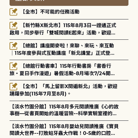
【全市】不可能的任務活動
【新竹縣X新北市】115年8月3日一證通正式
啟用，同步舉行「雙城閱讀E起來」活動，歡迎踴
躍參加(115年8月3日至10月4日)。
【總館】講座開麥啦！來聊、來玩、來互動
｜115年度參與式互動講座「新北講堂」正式登
場！
【總館行動書車】115年行動書房「書香行
旅・夏日手作漫遊」暑假活動-8月場次7/24開始
報名
【全市】「馬上留影X閱遍新北」活動，歡迎
踴躍參加(115年7月至8月)。
【淡水竹圍分館】115年8月多元閱讀推廣《心的故
事樹—從書頁開始的溫暖冒險--科學實驗室裡的放
電章魚》
【淡水竹圍分館】115年8月嬰幼兒閱讀推廣《寶貝
閱讀大世界--打敗蛀牙蟲大作戰！0-5歲的口腔照