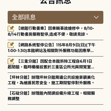
公告訊息
【總館行動書車】因車輛事故維修中，8/10-
8/14行動書房服務暫停,造成不便，敬請見諒。
【網路系統暫停公告】115年8月9日(日)(下午
1:00-1:30)本館網站及相關對外服務功能因應學術
網路升級更新將暫停服務。
【三重分館】因配合本館拆除工程自6月1日
起閉館，臨時櫃檯設置於三重區公所光興閱覽室，
造成不便，敬請見諒。
【坪林分館】辦理坪林分館周邊公共設施景觀美化
工程，為維護民眾安全，施工期間暫停對外服務。
【石碇分館】辦理館內閱讀設備升級工程，相關服
務調整