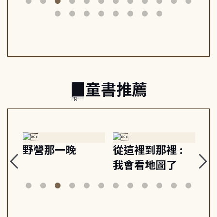
行動練
減輕身心壓力, 找
時刻, 給匱乏世代
此共好
回生活掌控感
的富足人生解答
之書
童書推薦
探
野營那一晚
從這裡到那裡 :
狗
的
我會看地圖了
美
案