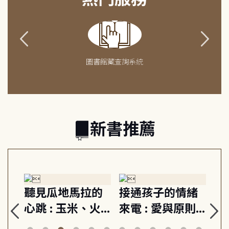
圖書館藏查詢系統
新書推薦
情緒
重啟你的情緒開
成熟大人的幸福
則,
關 : 高壓人生不
上手力 : 擁抱平
安定
爆炸指南, 5分鐘
凡中的每個燦爛