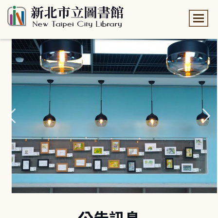
:::
:::