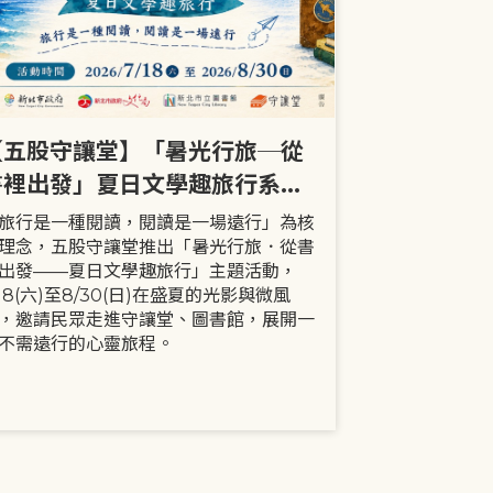
【五股守讓堂】「暑光行旅─從
【全市】《
書裡出發」夏日文學趣旅行系列
事劇首次演出
活動
大小朋友一
旅行是一種閱讀，閱讀是一場遠行」為核
現代家庭已不
理念，五股守讓堂推出「暑光行旅．從書
模式，更多時
出發——夏日文學趣旅行」主題活動，
劇中小智豬爸
/18(六)至8/30(日)在盛夏的光影與微風
動，顛覆「媽
，邀請民眾走進守讓堂、圖書館，展開一
象，藉由小智
不需遠行的心靈旅程。
生活情境，傳
念。