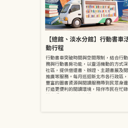
市立圖書館
【總館、淡水分館】行動書車
活動
動行程
共融「閱」平等
行動書車突破時間與空間限制，結合行動
過手作研習、互
務與行動書房功能，以靈活機動的方式深
賞或主題展示等
社區，提供借還書、辦證、主題書展及閱
議題的開放討論
推廣等服務。每月巡迴新北市各行政區，
日起至9月30日
豐富的圖書資源與閱讀服務帶到民眾身邊
打造更便利的閱讀環境，陪伴市民在忙碌
餘享受書香、探索知識。