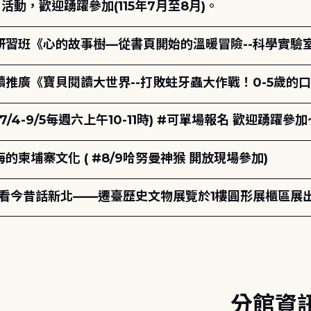
動，歡迎踴躍參加(115年7月至8月)。
研習班《心的故事樹—從書頁開始的溫暖冒險--科學實驗
讀推廣《寶貝閱讀大世界--打敗蛀牙蟲大作戰！0-5歲的
7/4-9/5每週六上午10-11時) #可單場報名 歡迎踴躍參加
柬埔寨文化 ( #8/9哈努曼神猴 開放現場參加)
-看今昔話新北——遷臺歷史文物展覽於1樓圓形展櫃區展
分館資