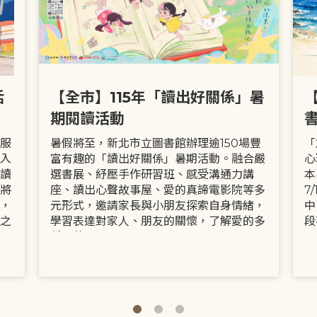
活
【全市】115年「讀出好關係」暑
期閱讀活動
服
暑假將至，新北市立圖書館辦理逾150場豐
「
入
富有趣的「讀出好關係」暑期活動。融合嚴
心
讀
選書展、紓壓手作研習班、感受溝通力講
本
將
座、讀出心聲故事屋、愛的真諦電影院等多
7
，
元形式，邀請家長與小朋友探索自身情緒，
中
之
學習表達對家人、朋友的關懷，了解愛的多
段
種面貌。