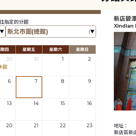
新店碧
往指定的分館
Xindian
星期四
星期五
星期六
星期日
30
31
1
2
休館
6
7
8
9
13
14
15
16
20
21
22
23
地址：
新店區新店