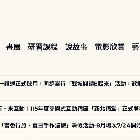
座
書展
研習課程
說故事
電影欣賞
藝
日一證通正式啟用，同步舉行「雙城閱讀E起來」活動，歡迎踴
、來互動｜115年度參與式互動講座「新北講堂」正式登
「書香行旅・夏日手作漫遊」暑假活動-8月場次7/24開