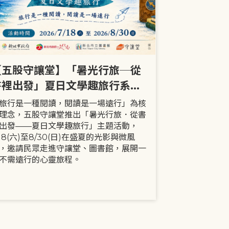
【五股守讓堂】「暑光行旅─從
【全市】《
書裡出發」夏日文學趣旅行系列
事劇首次演出
活動
大小朋友一
旅行是一種閱讀，閱讀是一場遠行」為核
現代家庭已不
理念，五股守讓堂推出「暑光行旅．從書
模式，更多時
出發——夏日文學趣旅行」主題活動，
劇中小智豬爸
/18(六)至8/30(日)在盛夏的光影與微風
動，顛覆「媽
，邀請民眾走進守讓堂、圖書館，展開一
象，藉由小智
不需遠行的心靈旅程。
生活情境，傳
念。