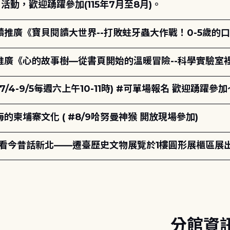
動，歡迎踴躍參加(115年7月至8月)。
讀推廣《寶貝閱讀大世界--打敗蛀牙蟲大作戰！0-5歲的
讀推廣《心的故事樹—從書頁開始的溫暖冒險--科學實驗室
7/4-9/5每週六上午10-11時) #可單場報名 歡迎踴躍參加
柬埔寨文化 ( #8/9哈努曼神猴 開放現場參加)
-看今昔話新北——遷臺歷史文物展覽於1樓圓形展櫃區展
分館資