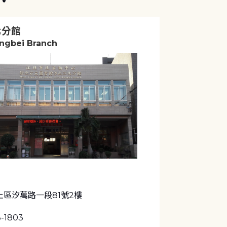
北分館
angbei Branch
止區汐萬路一段81號2樓
3-1803