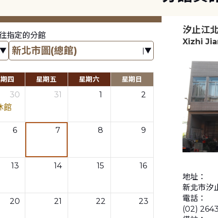
汐止江
往指定的分館
Xizhi Ji
星期四
星期五
星期六
星期日
30
31
1
2
休館
6
7
8
9
13
14
15
16
地址：
新北市汐
電話：
20
21
22
23
(02) 264