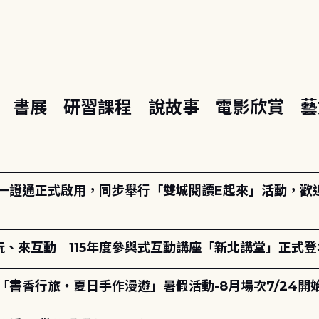
座
書展
研習課程
說故事
電影欣賞
藝
日一證通正式啟用，同步舉行「雙城閱讀E起來」活動，歡迎踴
、來互動｜115年度參與式互動講座「新北講堂」正式登
「書香行旅・夏日手作漫遊」暑假活動-8月場次7/24開