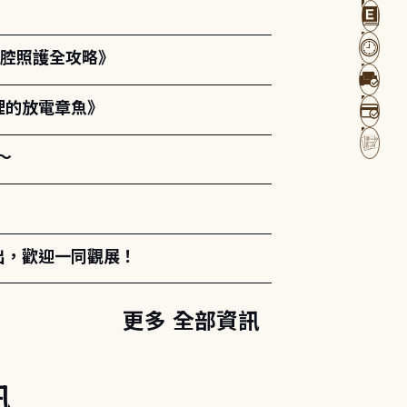
口腔照護全攻略》
裡的放電章魚》
～
出，歡迎一同觀展！
更多 全部資訊
訊