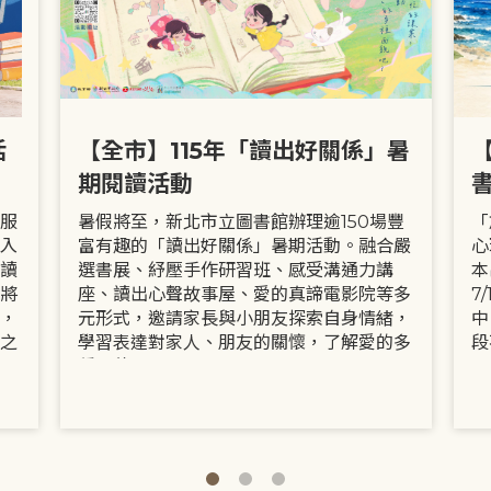
活
【全市】115年「讀出好關係」暑
期閱讀活動
服
暑假將至，新北市立圖書館辦理逾150場豐
「
入
富有趣的「讀出好關係」暑期活動。融合嚴
心
讀
選書展、紓壓手作研習班、感受溝通力講
本
將
座、讀出心聲故事屋、愛的真諦電影院等多
7
，
元形式，邀請家長與小朋友探索自身情緒，
中
之
學習表達對家人、朋友的關懷，了解愛的多
段
種面貌。