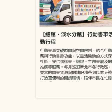
市立圖書館
【總館、淡水分館】行動書車
活動
動行程
共融「閱」平等
行動書車突破時間與空間限制，結合行動
過手作研習、互
務與行動書房功能，以靈活機動的方式深
賞或主題展示等
社區，提供借還書、辦證、主題書展及閱
議題的開放討論
推廣等服務。每月巡迴新北市各行政區，
日起至9月30日
豐富的圖書資源與閱讀服務帶到民眾身邊
打造更便利的閱讀環境，陪伴市民在忙碌
餘享受書香、探索知識。