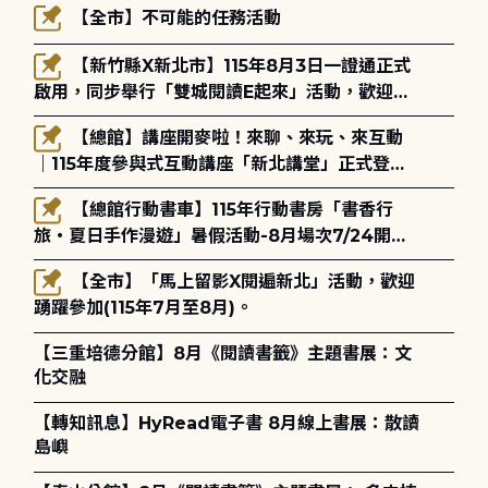
【全市】不可能的任務活動
【新竹縣X新北市】115年8月3日一證通正式
啟用，同步舉行「雙城閱讀E起來」活動，歡迎踴
躍參加(115年8月3日至10月4日)。
【總館】講座開麥啦！來聊、來玩、來互動
｜115年度參與式互動講座「新北講堂」正式登
場！
【總館行動書車】115年行動書房「書香行
旅・夏日手作漫遊」暑假活動-8月場次7/24開始
報名
【全市】「馬上留影X閱遍新北」活動，歡迎
踴躍參加(115年7月至8月)。
【三重培德分館】8月《閱讀書籤》主題書展：文
化交融
【轉知訊息】HyRead電子書 8月線上書展：散讀
島嶼