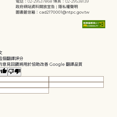
電話：02-29537868 傳真：02-29538139
政府網站資料開放宣告
|
隱私權聲明
圖書館信箱：cad2170001@ntpc.gov.tw
文
這個翻譯評分
的意見回饋將用於協助改善 Google 翻譯品質