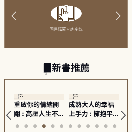
圖書館藏查詢系統
新書推薦
緒
重啟你的情緒開
成熟大人的幸福
伯
則,
關 : 高壓人生不
上手力 : 擁抱平
球
定
爆炸指南, 5分鐘
凡中的每個燦爛
飯