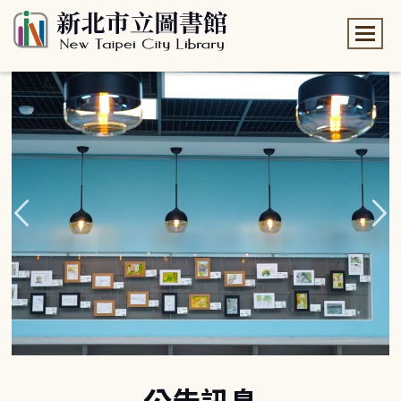
:::
:::