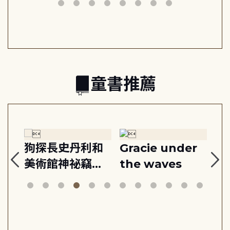
動練
減輕身心壓力, 找
時刻, 給匱乏世代
共好
回生活掌控感
的富足人生解答
之書
童書推薦
:
狗探長史丹利和
Gracie under
Th
美術館神祕竊盜
the waves
bi
案