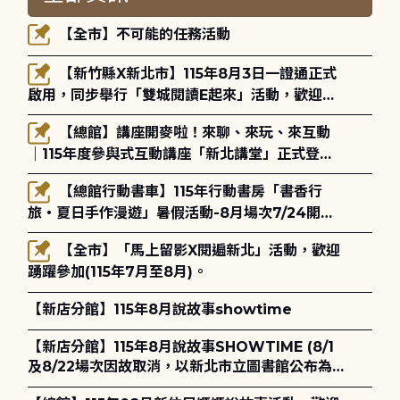
【全市】不可能的任務活動
【新竹縣X新北市】115年8月3日一證通正式
啟用，同步舉行「雙城閱讀E起來」活動，歡迎踴
躍參加(115年8月3日至10月4日)。
【總館】講座開麥啦！來聊、來玩、來互動
｜115年度參與式互動講座「新北講堂」正式登
場！
【總館行動書車】115年行動書房「書香行
旅・夏日手作漫遊」暑假活動-8月場次7/24開始
報名
【全市】「馬上留影X閱遍新北」活動，歡迎
踴躍參加(115年7月至8月)。
【新店分館】115年8月說故事showtime
【新店分館】115年8月說故事SHOWTIME (8/1
及8/22場次因故取消，以新北市立圖書館公布為
主)