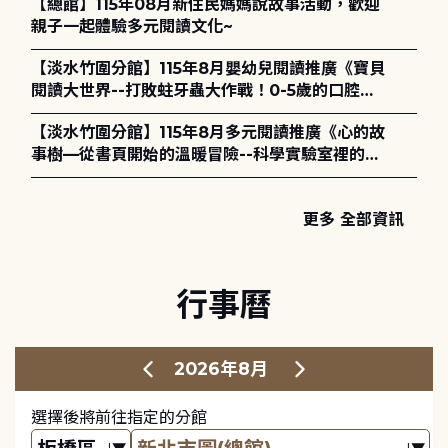
【總館】115年08月新住民媽媽說故事活動，歡迎
親子一起體驗多元閱讀文化~
【淡水竹圍分館】115年8月嬰幼兒閱讀推廣《寶貝
閱讀大世界--打敗蛀牙蟲大作戰！0-5歲的口腔照
護全攻略》
【淡水竹圍分館】115年8月多元閱讀推廣《心的故
事樹—從書頁開始的溫暖冒險--科學實驗室裡的放
電章魚》
更多 全部資訊
行事曆
2026年8月
選擇後將前往指定的分館