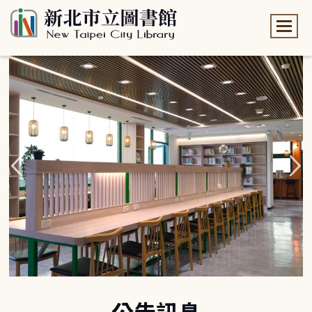
:::
:::