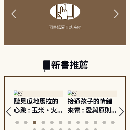
圖書館藏查詢系統
新書推薦
生
聽見瓜地馬拉的
接通孩子的情緒
重
與
心跳 : 玉米、火
來電 : 愛與原則,
關
思
山與信仰, 外交官
建立教養的安定
爆
筆下的現代馬雅
節奏 22個行動練
減