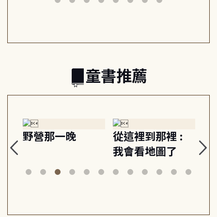
日常與魔幻
習, 走向彼此共好
回
的親子關係
童書推薦
探
野營那一晚
從這裡到那裡 :
狗
的
我會看地圖了
美
案