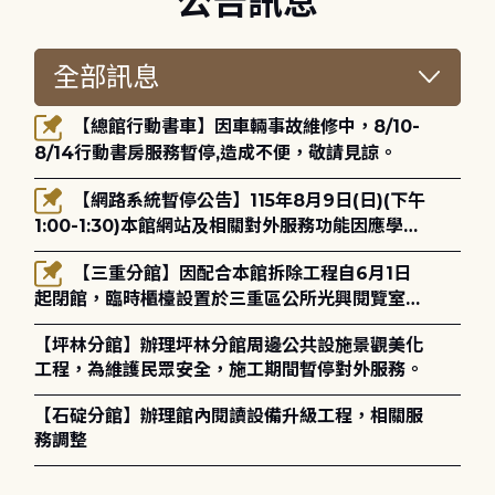
公告訊息
【總館行動書車】因車輛事故維修中，8/10-
8/14行動書房服務暫停,造成不便，敬請見諒。
【網路系統暫停公告】115年8月9日(日)(下午
1:00-1:30)本館網站及相關對外服務功能因應學術
網路升級更新將暫停服務。
【三重分館】因配合本館拆除工程自6月1日
起閉館，臨時櫃檯設置於三重區公所光興閱覽室，
造成不便，敬請見諒。
【坪林分館】辦理坪林分館周邊公共設施景觀美化
工程，為維護民眾安全，施工期間暫停對外服務。
【石碇分館】辦理館內閱讀設備升級工程，相關服
務調整