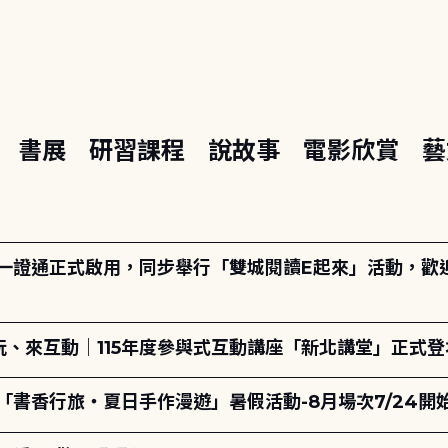
座
書展
研習課程
說故事
電影欣賞
藝
日一證通正式啟用，同步舉行「雙城閱讀E起來」活動，歡迎踴
、來互動｜115年度參與式互動講座「新北講堂」正式登
「書香行旅・夏日手作漫遊」暑假活動-8月場次7/24開