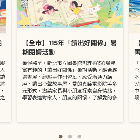
活
【全市】115年「讀出好關係」暑
期閱讀活動
服
暑假將至，新北市立圖書館辦理逾150場豐
「
入
富有趣的「讀出好關係」暑期活動。融合嚴
心
讀
選書展、紓壓手作研習班、感受溝通力講
本
將
座、讀出心聲故事屋、愛的真諦電影院等多
7
，
元形式，邀請家長與小朋友探索自身情緒，
中
之
學習表達對家人、朋友的關懷，了解愛的多
段
種面貌。