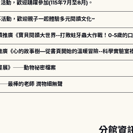
動，歡迎踴躍參加(115年7月至8月)。
故事活動，歡迎親子一起體驗多元閱讀文化~
讀推廣《寶貝閱讀大世界--打敗蛀牙蟲大作戰！0-5歲的
讀推廣《心的故事樹—從書頁開始的溫暖冒險--科學實驗室
題書展》──動物祕密檔案
──最棒的老師 潤物細無聲
分館資