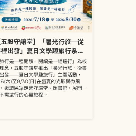
【五股守讓堂】「暑光行旅─從
【全市】《
書裡出發」夏日文學趣旅行系列
事劇首次演出
活動
大小朋友一
旅行是一種閱讀，閱讀是一場遠行」為核
現代家庭已不
理念，五股守讓堂推出「暑光行旅．從書
模式，更多時
出發——夏日文學趣旅行」主題活動，
劇中小智豬爸
/18(六)至8/30(日)在盛夏的光影與微風
動，顛覆「媽
，邀請民眾走進守讓堂、圖書館，展開一
象，藉由小智
不需遠行的心靈旅程。
生活情境，傳
念。