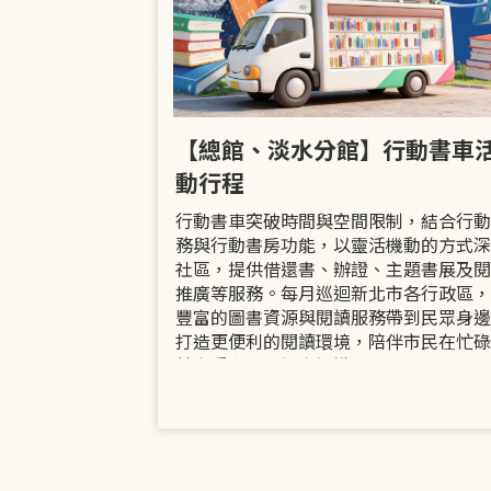
市立圖書館
【總館、淡水分館】行動書車
活動
動行程
共融「閱」平等
行動書車突破時間與空間限制，結合行動
過手作研習、互
務與行動書房功能，以靈活機動的方式深
賞或主題展示等
社區，提供借還書、辦證、主題書展及閱
議題的開放討論
推廣等服務。每月巡迴新北市各行政區，
日起至9月30日
豐富的圖書資源與閱讀服務帶到民眾身邊
打造更便利的閱讀環境，陪伴市民在忙碌
餘享受書香、探索知識。