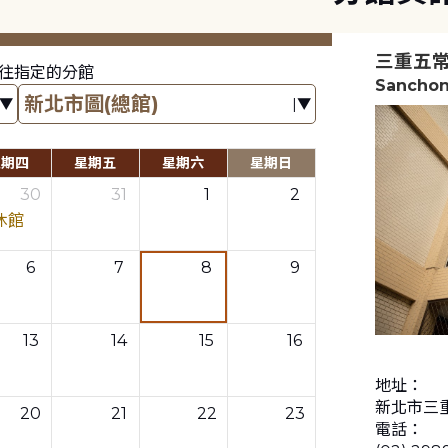
三重五
往指定的分館
Sanchon
星期四
星期五
星期六
星期日
30
31
1
2
休館
6
7
8
9
13
14
15
16
地址：
新北市三重
20
21
22
23
電話：