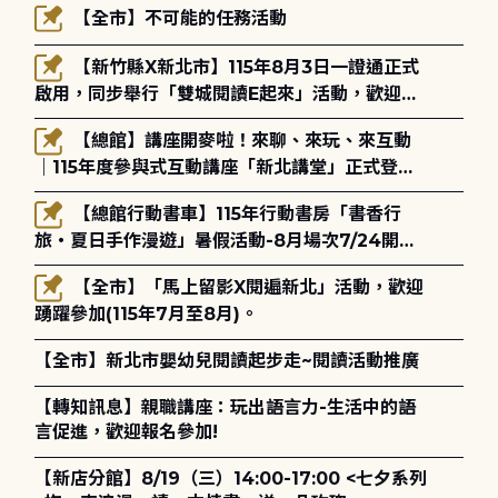
【全市】不可能的任務活動
【新竹縣X新北市】115年8月3日一證通正式
啟用，同步舉行「雙城閱讀E起來」活動，歡迎踴
躍參加(115年8月3日至10月4日)。
【總館】講座開麥啦！來聊、來玩、來互動
｜115年度參與式互動講座「新北講堂」正式登
場！
【總館行動書車】115年行動書房「書香行
旅・夏日手作漫遊」暑假活動-8月場次7/24開始
報名
【全市】「馬上留影X閱遍新北」活動，歡迎
踴躍參加(115年7月至8月)。
【全市】新北市嬰幼兒閱讀起步走~閱讀活動推廣
【轉知訊息】親職講座：玩出語言力-生活中的語
言促進，歡迎報名參加!
【新店分館】8/19（三）14:00-17:00 <七夕系列