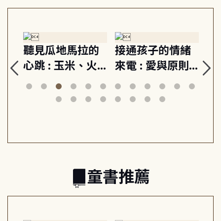
生
聽見瓜地馬拉的
接通孩子的情緒
重
與
心跳 : 玉米、火
來電 : 愛與原則,
關
思
山與信仰, 外交官
建立教養的安定
爆
筆下的現代馬雅
節奏 22個行動練
減
日常與魔幻
習, 走向彼此共好
回
的親子關係
童書推薦