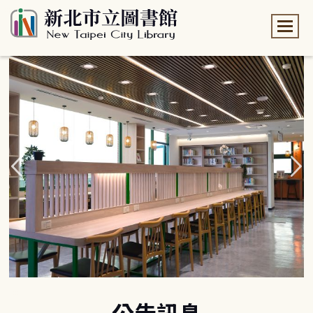
:::
:::