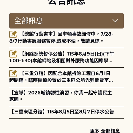
公告訊息
【總館行動書車】因車輛事故維修中，7/28-
8/7行動書房服務暫停,造成不便，敬請見諒。
【網路系統暫停公告】115年8月9日(日)(下午
1:00-1:30)本館網站及相關對外服務功能因應學術
網路升級更新將暫停服務。
【三重分館】因配合本館拆除工程自6月1日
起閉館，臨時櫃檯設置於三重區公所光興閱覽室，
造成不便，敬請見諒。
【宣導】2026城鎮韌性演習，你我一起守護民主
家園。
【三重東區分館】115年8月5日至8月7日停水公告
更多 全部訊息