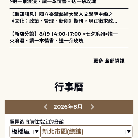
>抱一束浪漫・讀一本情書・送一朵玫瑰
【轉知訊息】國立臺灣藝術大學人文學院主編之
《文化：政策．管理．新創》期刊，現正徵求政策
評論、書評及【邁向具回應力的博物館治理：政
【新店分館】8/19 14:00-17:00 <七夕系列>抱一
策、領導與管理】主題特刊稿件至2027年6月1日
束浪漫・讀一本情書・送一朵玫瑰
止，歡迎踴躍投稿。
更多 全部資訊
行事曆
2026年8月
選擇後將前往指定的分館