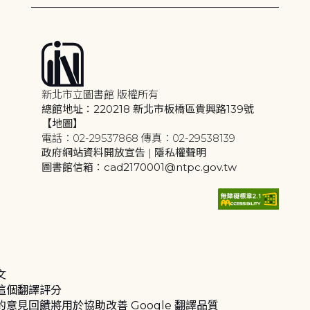
新北市立圖書館 版權所有
總館地址：220218 新北市板橋區貴興路139號
【地圖】
電話：02-29537868 傳真：02-29538139
政府網站資料開放宣告
|
隱私權聲明
圖書館信箱：cad2170001@ntpc.gov.tw
文
這個翻譯評分
的意見回饋將用於協助改善 Google 翻譯品質