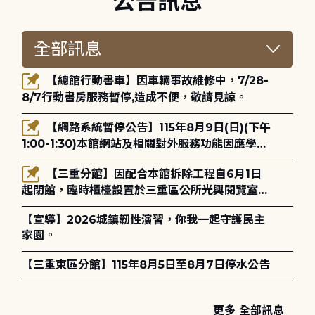
公告訊息
【總館行動書車】因車輛事故維修中，7/28-
8/7行動書房服務暫停,造成不便，敬請見諒。
【網路系統暫停公告】115年8月9日(日)(下午
1:00-1:30)本館網站及相關對外服務功能因應學術
網路升級更新將暫停服務。
【三重分館】因配合本館拆除工程自6月1日
起閉館，臨時櫃檯設置於三重區公所光興閱覽室，
造成不便，敬請見諒。
【宣導】2026城鎮韌性演習，你我一起守護民主
家園。
【三重東區分館】115年8月5日至8月7日停水公告
更多 全部訊息