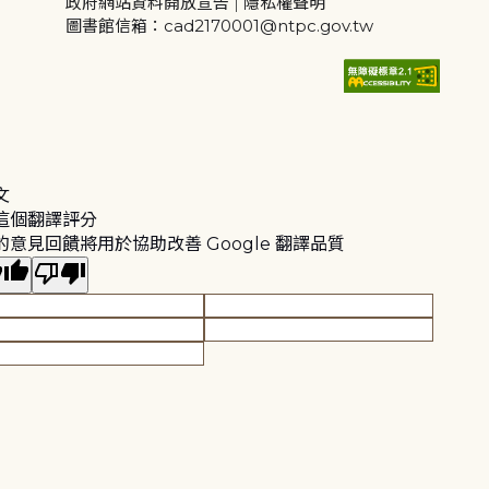
政府網站資料開放宣告
|
隱私權聲明
圖書館信箱：cad2170001@ntpc.gov.tw
文
這個翻譯評分
的意見回饋將用於協助改善 Google 翻譯品質