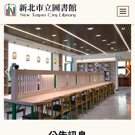
:::
:::