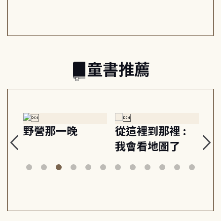
日常與魔幻
習, 走向彼此共好
回
的親子關係
童書推薦
探
野營那一晚
從這裡到那裡 :
狗
的
我會看地圖了
美
案