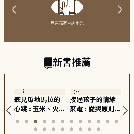
圖書館藏查詢系統
新書推薦
生
聽見瓜地馬拉的
接通孩子的情緒
重
與
心跳 : 玉米、火
來電 : 愛與原則,
關
思
山與信仰, 外交官
建立教養的安定
爆
筆下的現代馬雅
節奏 22個行動練
減