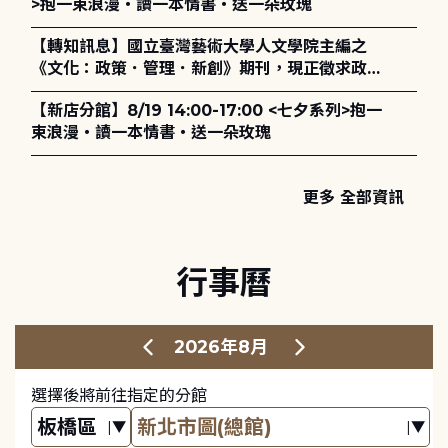
>抱一束浪漫・讀一本情書・送一朵玫瑰
【轉知訊息】國立臺灣藝術大學人文學院主編之
《文化：政策．管理．新創》期刊，現正徵求政策
評論、書評及【邁向具回應力的博物館治理：政
【新店分館】8/19 14:00-17:00 <七夕系列>抱一
策、領導與管理】主題特刊稿件至2027年6月1日
束浪漫・讀一本情書・送一朵玫瑰
止，歡迎踴躍投稿。
更多 全部資訊
行事曆
2026年8月
選擇後將前往指定的分館