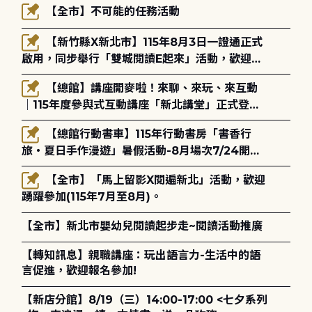
【全市】不可能的任務活動
【新竹縣X新北市】115年8月3日一證通正式
啟用，同步舉行「雙城閱讀E起來」活動，歡迎踴
躍參加(115年8月3日至10月4日)。
【總館】講座開麥啦！來聊、來玩、來互動
｜115年度參與式互動講座「新北講堂」正式登
場！
【總館行動書車】115年行動書房「書香行
旅・夏日手作漫遊」暑假活動-8月場次7/24開始
報名
【全市】「馬上留影X閱遍新北」活動，歡迎
踴躍參加(115年7月至8月)。
【全市】新北市嬰幼兒閱讀起步走~閱讀活動推廣
【轉知訊息】親職講座：玩出語言力-生活中的語
言促進，歡迎報名參加!
【新店分館】8/19（三）14:00-17:00 <七夕系列