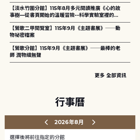
護全攻略》
【淡水竹圍分館】115年8月多元閱讀推廣《心的故
事樹—從書頁開始的溫暖冒險--科學實驗室裡的放
電章魚》
【鶯歌二甲閱覽室】115年9月《主題書展》──動
物祕密檔案
【鶯歌分館】115年9月《主題書展》──最棒的老
師 潤物細無聲
更多 全部資訊
行事曆
2026年8月
選擇後將前往指定的分館