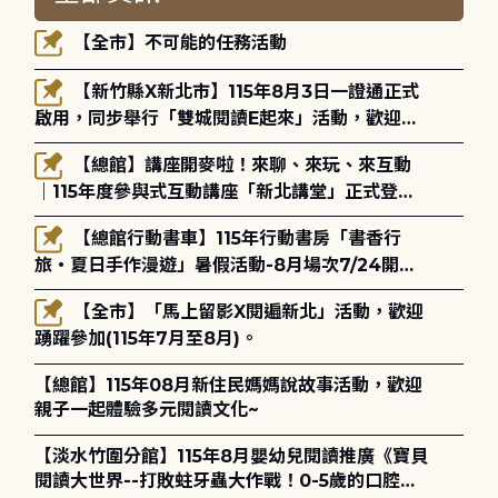
【全市】不可能的任務活動
【新竹縣X新北市】115年8月3日一證通正式
啟用，同步舉行「雙城閱讀E起來」活動，歡迎踴
躍參加(115年8月3日至10月4日)。
【總館】講座開麥啦！來聊、來玩、來互動
｜115年度參與式互動講座「新北講堂」正式登
場！
【總館行動書車】115年行動書房「書香行
旅・夏日手作漫遊」暑假活動-8月場次7/24開始
報名
【全市】「馬上留影X閱遍新北」活動，歡迎
踴躍參加(115年7月至8月)。
【總館】115年08月新住民媽媽說故事活動，歡迎
親子一起體驗多元閱讀文化~
【淡水竹圍分館】115年8月嬰幼兒閱讀推廣《寶貝
閱讀大世界--打敗蛀牙蟲大作戰！0-5歲的口腔照