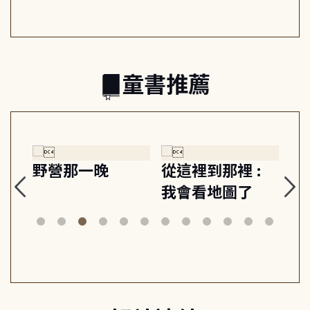
之書
童書推薦
:
狗探長史丹利和
Gracie under
Th
美術館神祕竊盜
the waves
bi
案