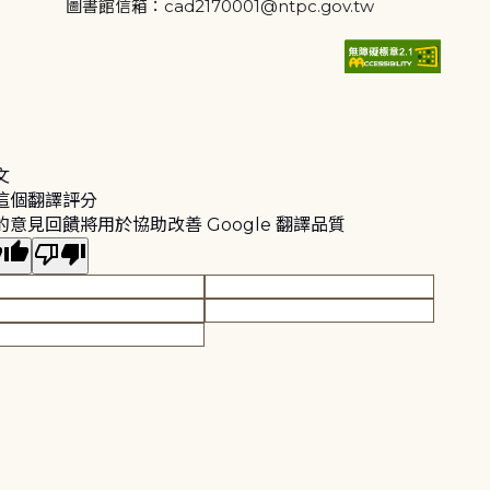
圖書館信箱：cad2170001@ntpc.gov.tw
文
這個翻譯評分
的意見回饋將用於協助改善 Google 翻譯品質