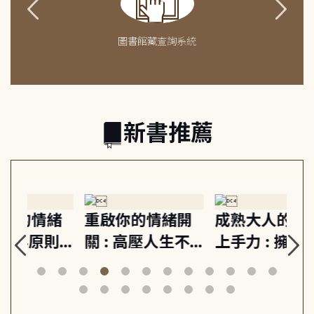
圖書館藏查詢系統
新書推薦
緒
重啟你的情緒開
成熟大人的幸福
伯
則,
關 : 高壓人生不
上手力 : 擁抱平
球
定
爆炸指南, 5分鐘
凡中的每個燦爛
飯
動練
減輕身心壓力, 找
時刻, 給匱乏世代
共好
回生活掌控感
的富足人生解答