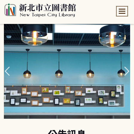
:::
:::