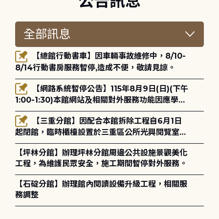
公告訊息
【總館行動書車】因車輛事故維修中，8/10-
8/14行動書房服務暫停,造成不便，敬請見諒。
【網路系統暫停公告】115年8月9日(日)(下午
1:00-1:30)本館網站及相關對外服務功能因應學術
網路升級更新將暫停服務。
【三重分館】因配合本館拆除工程自6月1日
起閉館，臨時櫃檯設置於三重區公所光興閱覽室，
造成不便，敬請見諒。
【坪林分館】辦理坪林分館周邊公共設施景觀美化
工程，為維護民眾安全，施工期間暫停對外服務。
【石碇分館】辦理館內閱讀設備升級工程，相關服
務調整