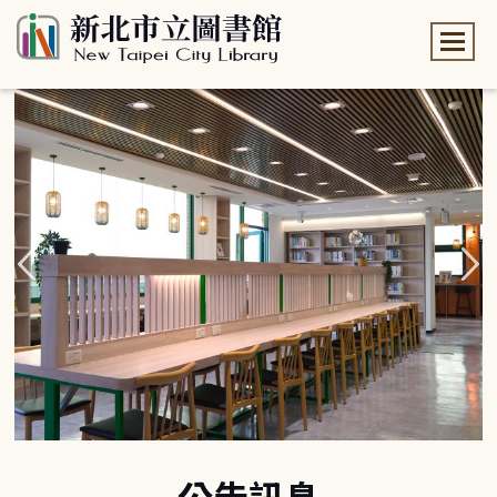
:::
:::