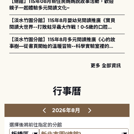
【總館】115年08月新住民媽媽說故事活動，歡迎
親子一起體驗多元閱讀文化~
【淡水竹圍分館】115年8月嬰幼兒閱讀推廣《寶貝
閱讀大世界--打敗蛀牙蟲大作戰！0-5歲的口腔照
護全攻略》
【淡水竹圍分館】115年8月多元閱讀推廣《心的故
事樹—從書頁開始的溫暖冒險--科學實驗室裡的放
電章魚》
更多 全部資訊
行事曆
2026年8月
選擇後將前往指定的分館