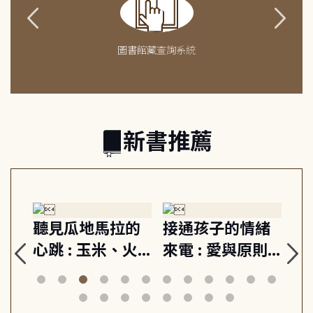
圖書館藏查詢系統
新書推薦
生
聽見瓜地馬拉的
接通孩子的情緒
重
與
心跳 : 玉米、火
來電 : 愛與原則,
關
思
山與信仰, 外交官
建立教養的安定
爆
筆下的現代馬雅
節奏 22個行動練
減