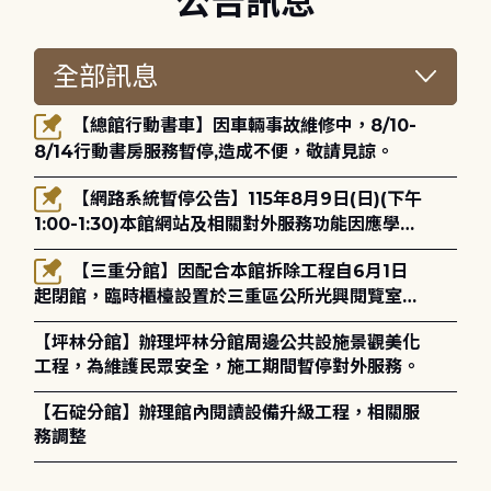
公告訊息
【總館行動書車】因車輛事故維修中，8/10-
8/14行動書房服務暫停,造成不便，敬請見諒。
【網路系統暫停公告】115年8月9日(日)(下午
1:00-1:30)本館網站及相關對外服務功能因應學術
網路升級更新將暫停服務。
【三重分館】因配合本館拆除工程自6月1日
起閉館，臨時櫃檯設置於三重區公所光興閱覽室，
造成不便，敬請見諒。
【坪林分館】辦理坪林分館周邊公共設施景觀美化
工程，為維護民眾安全，施工期間暫停對外服務。
【石碇分館】辦理館內閱讀設備升級工程，相關服
務調整