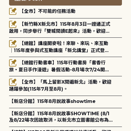
【全市】不可能的任務活動
【新竹縣X新北市】115年8月3日一證通正式
啟用，同步舉行「雙城閱讀E起來」活動，歡迎踴
躍參加(115年8月3日至10月4日)。
【總館】講座開麥啦！來聊、來玩、來互動
｜115年度參與式互動講座「新北講堂」正式登
場！
【總館行動書車】115年行動書房「書香行
旅・夏日手作漫遊」暑假活動-8月場次7/24開始
報名
【全市】「馬上留影X閱遍新北」活動，歡迎
踴躍參加(115年7月至8月)。
【新店分館】115年8月說故事showtime
【新店分館】115年8月說故事SHOWTIME (8/1
及8/22場次因故取消，以新北市立圖書館公布為
主)