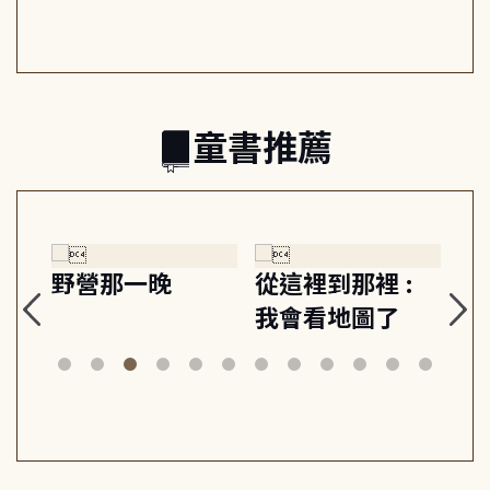
日常與魔幻
習, 走向彼此共好
回
的親子關係
童書推薦
探
野營那一晚
從這裡到那裡 :
狗
的
我會看地圖了
美
案