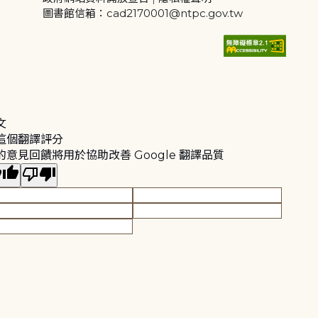
圖書館信箱：cad2170001@ntpc.gov.tw
文
這個翻譯評分
的意見回饋將用於協助改善 Google 翻譯品質