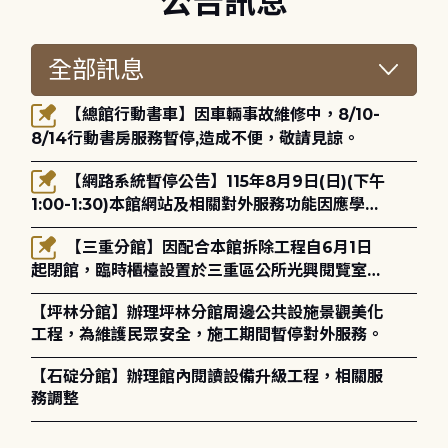
公告訊息
【總館行動書車】因車輛事故維修中，8/10-
8/14行動書房服務暫停,造成不便，敬請見諒。
【網路系統暫停公告】115年8月9日(日)(下午
1:00-1:30)本館網站及相關對外服務功能因應學術
網路升級更新將暫停服務。
【三重分館】因配合本館拆除工程自6月1日
起閉館，臨時櫃檯設置於三重區公所光興閱覽室，
造成不便，敬請見諒。
【坪林分館】辦理坪林分館周邊公共設施景觀美化
工程，為維護民眾安全，施工期間暫停對外服務。
【石碇分館】辦理館內閱讀設備升級工程，相關服
務調整