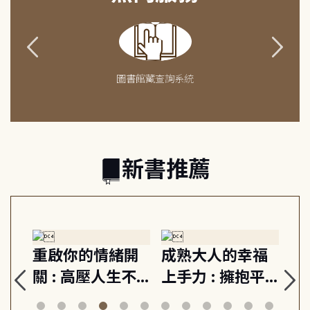
圖書館藏查詢系統
新書推薦
緒
重啟你的情緒開
成熟大人的幸福
伯
則,
關 : 高壓人生不
上手力 : 擁抱平
球
定
爆炸指南, 5分鐘
凡中的每個燦爛
飯