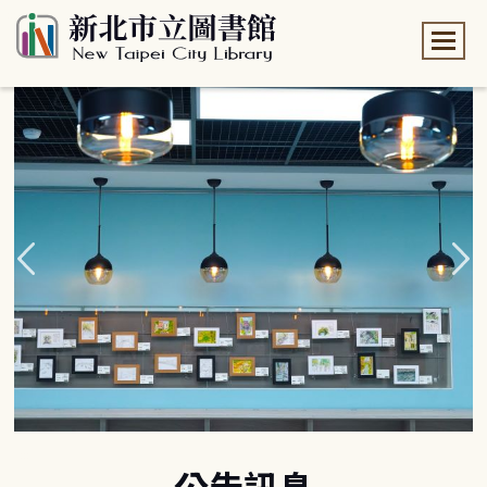
:::
:::