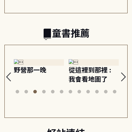
的親子關係
童書推薦
探
野營那一晚
從這裡到那裡 :
狗
的
我會看地圖了
美
案