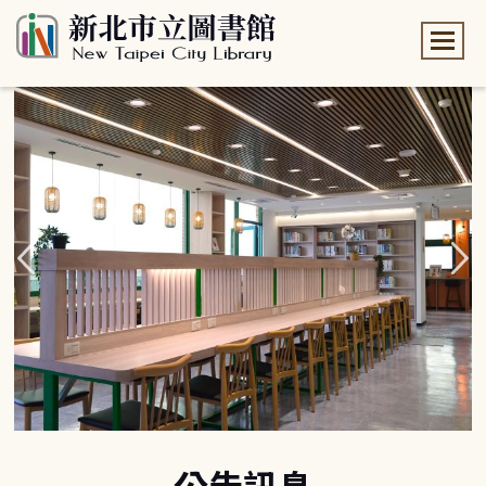
:::
:::