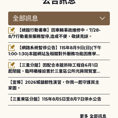
公告訊息
【總館行動書車】因車輛事故維修中，7/28-
8/7行動書房服務暫停,造成不便，敬請見諒。
【網路系統暫停公告】115年8月9日(日)(下午
1:00-1:30)本館網站及相關對外服務功能因應學術
網路升級更新將暫停服務。
【三重分館】因配合本館拆除工程自6月1日
起閉館，臨時櫃檯設置於三重區公所光興閱覽室，
造成不便，敬請見諒。
【宣導】2026城鎮韌性演習，你我一起守護民主
家園。
【三重東區分館】115年8月5日至8月7日停水公告
更多 全部訊息