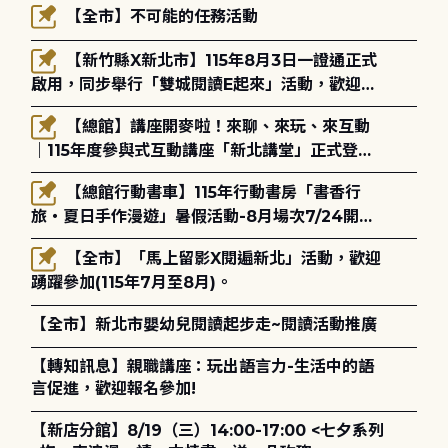
【全市】不可能的任務活動
【新竹縣X新北市】115年8月3日一證通正式
啟用，同步舉行「雙城閱讀E起來」活動，歡迎踴
躍參加(115年8月3日至10月4日)。
【總館】講座開麥啦！來聊、來玩、來互動
｜115年度參與式互動講座「新北講堂」正式登
場！
【總館行動書車】115年行動書房「書香行
旅・夏日手作漫遊」暑假活動-8月場次7/24開始
報名
【全市】「馬上留影X閱遍新北」活動，歡迎
踴躍參加(115年7月至8月)。
【全市】新北市嬰幼兒閱讀起步走~閱讀活動推廣
【轉知訊息】親職講座：玩出語言力-生活中的語
言促進，歡迎報名參加!
【新店分館】8/19（三）14:00-17:00 <七夕系列