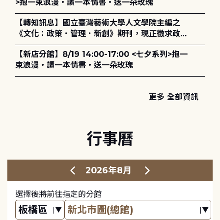
>抱一束浪漫・讀一本情書・送一朵玫瑰
【轉知訊息】國立臺灣藝術大學人文學院主編之
《文化：政策．管理．新創》期刊，現正徵求政策
評論、書評及【邁向具回應力的博物館治理：政
【新店分館】8/19 14:00-17:00 <七夕系列>抱一
策、領導與管理】主題特刊稿件至2027年6月1日
束浪漫・讀一本情書・送一朵玫瑰
止，歡迎踴躍投稿。
更多 全部資訊
行事曆
2026年8月
選擇後將前往指定的分館