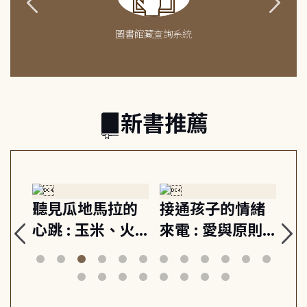
圖書館藏查詢系統
新書推薦
生
聽見瓜地馬拉的
接通孩子的情緒
重
與
心跳 : 玉米、火
來電 : 愛與原則,
關
思
山與信仰, 外交官
建立教養的安定
爆
筆下的現代馬雅
節奏 22個行動練
減
日常與魔幻
習, 走向彼此共好
回